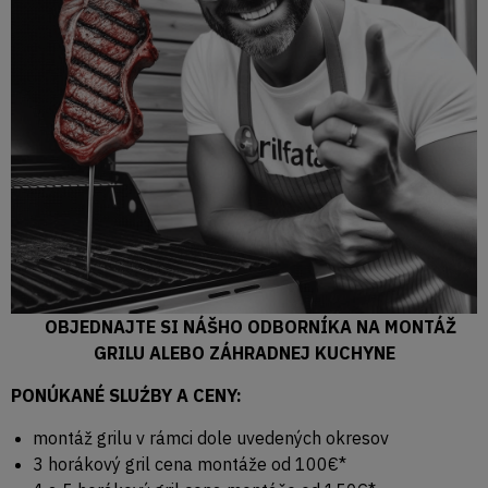
OBJEDNAJTE SI NÁŠHO ODBORNÍKA NA MONTÁŽ
GRILU ALEBO ZÁHRADNEJ KUCHYNE
PONÚKANÉ SLUŹBY A CENY:
montáž grilu v rámci dole uvedených okresov
3 horákový gril cena montáže od 100€*