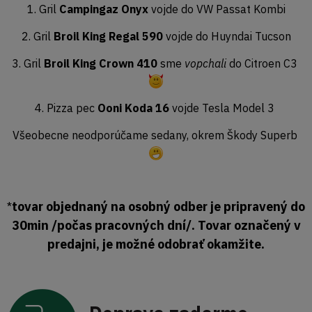
1. Gril
Campingaz Onyx
vojde do VW Passat Kombi
2. Gril
Broil King Regal 590
vojde do Huyndai Tucson
3. Gril
Broil King Crown 410
sme
vopchali
do Citroen C3
4. Pizza pec
Ooni Koda 16
vojde Tesla Model 3
Všeobecne neodporúčame sedany, okrem Škody Superb
tovar objednaný na osobný odber je pripravený do
*
30min /počas pracovných dní/. Tovar označený v
predajni, je možné odobrať okamžite.