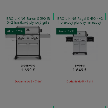
BROIL KING Baron S 590 IR
BROIL KING Regal S 490 4+2
5+2 horákový plynový gril s
horákový plynový nerezový
otočným ražňom a infra
gril s otočným ražňom
horákom
Akcia
-17%
Akcia
-17%
2 048,97 €
1 998 €
1 699
€
1 649
€
Dodanie do 5 - 7 dní
Dodanie do 5 - 7 dní