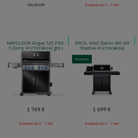
SKLADOM
Dodanie do 5 - 7 dní
NAPOLEON Rogue 525 PRO-
BROIL KING Baron 490 IRX
S čierny 4+2 horákový gril s
Shadow 4+2 horákový
otočným ražňom a infra
plynový gril pellet ready
horákom
Novinka
1 769
€
1 699
€
Dodanie do 5 - 7 dní
Dodanie do 5 - 7 dní