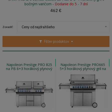
bočným varičom
-
Dodanie do 5 - 7 dní
462 €
Ceny od najdrahšieho
Zoradiť:
Filter produktov
Napoleon Prestige PRO 825
Napoleon Prestige PRO665
na PB 6+3 horákový plynový
5+3 horákový plynový gril na
gril s dvoma komorami
zemný plyn