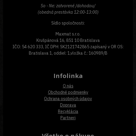
So - Ne: zatvorené /dohodou/
(obedná prestávka 12:00-13:00)
Sídlo spoločnosti:
Maxmat s.r.o.
Krušpánová 16, 851 10 Bratislava
IČO: 54 620 333, IČ DPH: SK2121742865 zapísaný v OR OS:
Bratislava 1, oddiel: 1,vložka č.: 160989/B
Infolinka
O nás
Obchodné podmienky
Ochrana osobných údajov
Doprava
Recyklácia
Partneri
Všetko o nákupe