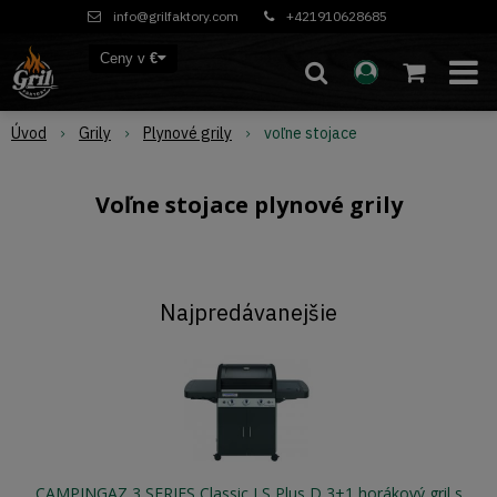
info@grilfaktory.com
+421910628685
Ceny v
€
Úvod
Grily
Plynové grily
voľne stojace
Voľne stojace plynové grily
Najpredávanejšie
CAMPINGAZ 3 SERIES Classic LS Plus D 3+1 horákový gril s