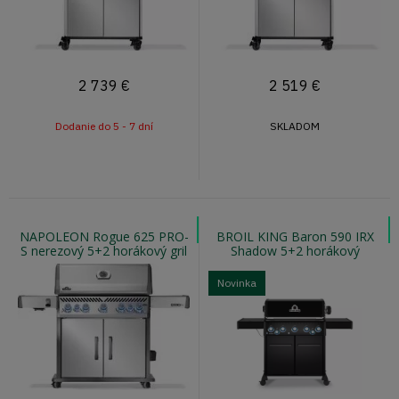
2 739
€
2 519
€
Dodanie do 5 - 7 dní
SKLADOM
NAPOLEON Rogue 625 PRO-
BROIL KING Baron 590 IRX
S nerezový 5+2 horákový gril
Shadow 5+2 horákový
s otočným ražňom a infra
plynový gril pellet ready
varičom
Novinka