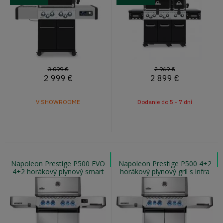
3 099 €
2 969 €
2 999
€
2 899
€
V SHOWROOME
Dodanie do 5 - 7 dní
Napoleon Prestige P500 EVO
Napoleon Prestige P500 4+2
4+2 horákový plynový smart
horákový plynový gril s infra
gril s infra horákom
horákom