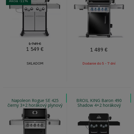
Akcia
-11%
1 749 €
1 549
€
1 489
€
SKLADOM
Dodanie do 5 - 7 dní
Napoleon Rogue SE 425
BROIL KING Baron 490
čierny 3+2 horákový plynový
Shadow 4+2 horákový
gril s infra horákom
plynový gril s otočným
ražňom