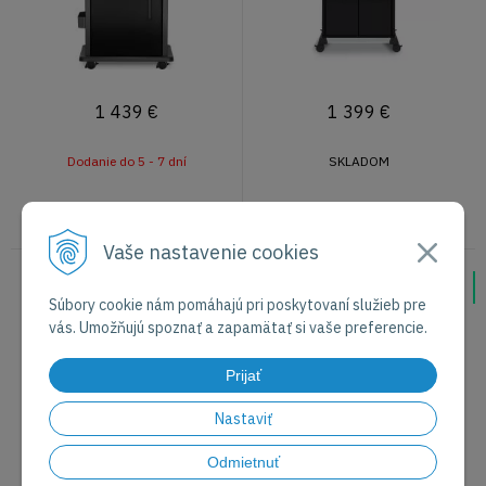
1 439
€
1 399
€
Dodanie do 5 - 7 dní
SKLADOM
Vaše nastavenie cookies
Napoleon ROGUE® PRO
Rösle Allflame Hero 4 4+2
Súbory cookie nám pomáhajú pri poskytovaní služieb pre
Plancha PHANTOM 4-
horákový plynový gril so
vás. Umožňujú spoznať a zapamätať si vaše preferencie.
horákový plynový gril s infra
sklom infra horákom s
horákom
rotissériou
Novinka
Novinka
Prijať
Nastaviť
Odmietnuť