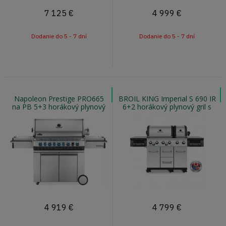
7 125
€
4 999
€
Dodanie do 5 - 7 dní
Dodanie do 5 - 7 dní
Napoleon Prestige PRO665
BROIL KING Imperial S 690 IR
na PB 5+3 horákový plynový
6+2 horákový plynový gril s
gril s infra horákom
otočným ražňom a infra
horákom
4 919
€
4 799
€