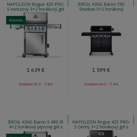
NAPOLEON Rogue 425 PRO-
BROIL KING Baron 590
S nerezový 3+2 horákový gril
Shadow 5+2 horákový
s otočným ražňom a infra
plynový gril s otočným
varičom
ražňom
Novinka
1 639
€
1 599
€
Dodanie do 5 - 7 dní
Dodanie do 5 - 7 dní
BROIL KING Baron S 490 IR
NAPOLEON Rogue 425 PRO-
4+2 horákový plynový gril s
S čierny 3+2 horákový gril s
otočným ražňom a infra
otočným ražňom a infra
horákom
horákom