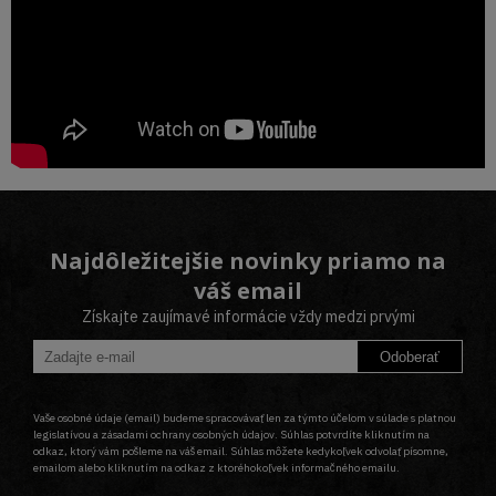
Najdôležitejšie novinky priamo na
váš email
Získajte zaujímavé informácie vždy medzi prvými
Odoberať
Vaše osobné údaje (email) budeme spracovávať len za týmto účelom v súlade s platnou
legislatívou a zásadami ochrany osobných údajov. Súhlas potvrdíte kliknutím na
odkaz, ktorý vám pošleme na váš email. Súhlas môžete kedykoľvek odvolať písomne,
emailom alebo kliknutím na odkaz z ktoréhokoľvek informačného emailu.