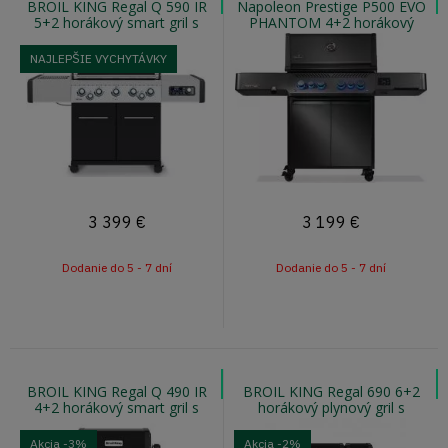
BROIL KING Regal Q 590 IR
Napoleon Prestige P500 EVO
5+2 horákový smart gril s
PHANTOM 4+2 horákový
otočným ražňom a infra
plynový smart gril s infra
horákom
horákom
NAJLEPŠIE VYCHYTÁVKY
3 399
€
3 199
€
Dodanie do 5 - 7 dní
Dodanie do 5 - 7 dní
BROIL KING Regal Q 490 IR
BROIL KING Regal 690 6+2
4+2 horákový smart gril s
horákový plynový gril s
infra horákom
otočným ražňom
Akcia
-3%
Akcia
-2%