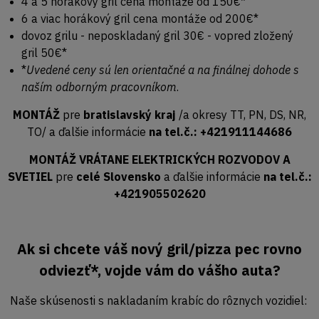
4 a 5 horákový gril cena montáže od 150€*
6 a viac horákový gril cena montáže od 200€*
dovoz grilu - neposkladaný gril 30€ - vopred zložený
gril 50€*
*
Uvedené ceny sú len orientačné a na finálnej dohode s
naším odborným pracovníkom
.
MONTÁŽ
pre
bratislavský kraj
/a okresy TT, PN, DS, NR,
TO/ a ďalšie informácie
na tel.č.: +421911144686
MONTÁŽ VRÁTANE ELEKTRICKÝCH ROZVODOV A
SVETIEL
pre
celé Slovensko
a ďalšie informácie
na tel.č.:
+421905502620
Ak si chcete váš nový gril/pizza pec rovno
odviezť*, vojde vám do vášho auta?
Naše skúsenosti s nakladaním krabíc do rôznych vozidiel: