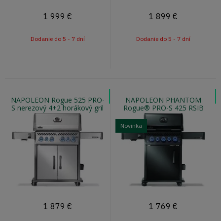
1 999
€
1 899
€
Dodanie do 5 - 7 dní
Dodanie do 5 - 7 dní
NAPOLEON Rogue 525 PRO-
NAPOLEON PHANTOM
S nerezový 4+2 horákový gril
Rogue® PRO-S 425 RSIB
s otočným ražňom a infra
matný 3+2 horákový plynový
varičom
gril s infra horákom
Novinka
1 879
€
1 769
€