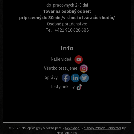
do pracovných 2-3 dní
Tovar na osobný odber:
pripravený do 30min /v rámci otváracích hodín/
Osobné poradenstvo:
Tel.: +421 910 628 685
Info
Naše videá
Všetko testujeme
Správy
Testy pokusy
© 2026 Najlepšie grily a pizza pece •
NextShop
&
e-shop Pohoda Connector
by
NextCom s.r.o.