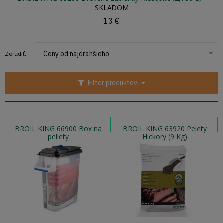
SKLADOM
13 €
Ceny od najdrahšieho
Zoradiť:
Filter produktov
BROIL KING 66900 Box na
BROIL KING 63920 Pelety
pellety
Hickory (9 Kg)