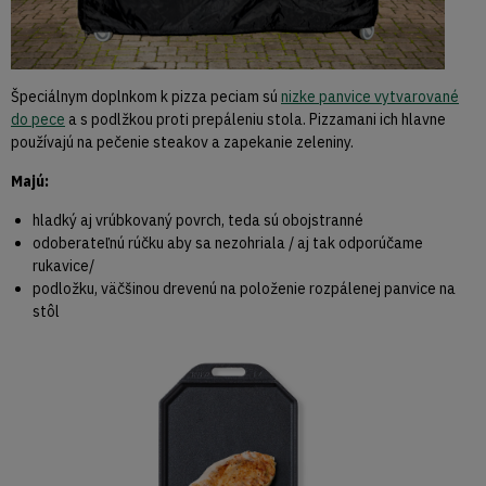
Špeciálnym doplnkom k pizza peciam sú
nizke panvice vytvarované
do pece
a s podlžkou proti prepáleniu stola. Pizzamani ich hlavne
používajú na pečenie steakov a zapekanie zeleniny.
Majú:
hladký aj vrúbkovaný povrch, teda sú obojstranné
odoberateľnú rúčku aby sa nezohriala / aj tak odporúčame
rukavice/
podložku, väčšinou drevenú na položenie rozpálenej panvice na
stôl