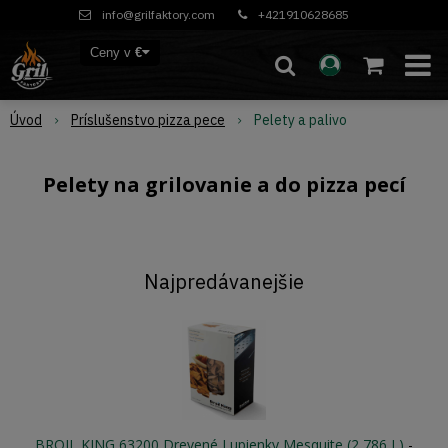
info@grilfaktory.com
+421910628685
Ceny v
€
Úvod
Príslušenstvo pizza pece
Pelety a palivo
Pelety na grilovanie a do pizza pecí
Najpredávanejšie
BROIL KING 63200 Drevené Lupienky Mesquite (2,786 L)
-