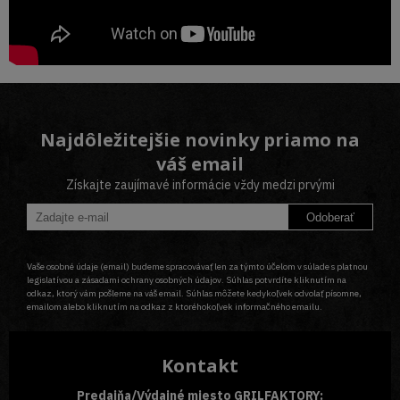
Najdôležitejšie novinky priamo na
váš email
Získajte zaujímavé informácie vždy medzi prvými
Odoberať
Vaše osobné údaje (email) budeme spracovávať len za týmto účelom v súlade s platnou
legislatívou a zásadami ochrany osobných údajov. Súhlas potvrdíte kliknutím na
odkaz, ktorý vám pošleme na váš email. Súhlas môžete kedykoľvek odvolať písomne,
emailom alebo kliknutím na odkaz z ktoréhokoľvek informačného emailu.
Kontakt
Predajňa/Výdajné miesto GRILFAKTORY: