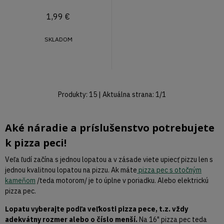
1,99
€
SKLADOM
Produkty:
15
| Aktuálna strana:
1
/
1
Aké náradie a príslušenstvo potrebujete
k pizza peci!
Veľa ľudí začína s jednou lopatou a v zásade viete upiecť pizzu len s
jednou kvalitnou lopatou na pizzu. Ak máte
pizza pec s otočným
kameňom
/teda motorom/ je to úplne v poriadku. Alebo elektrickú
pizza pec.
Lopatu vyberajte podľa veľkosti pizza pece, t.z. vždy
adekvátny rozmer alebo o číslo menší.
Na 16" pizza pec teda