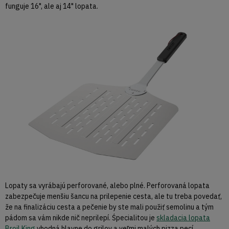
funguje 16", ale aj 14" lopata.
Lopaty sa vyrábajú perforované, alebo plné. Perforovaná lopata
zabezpečuje menšiu šancu na prilepenie cesta, ale tu treba povedať,
že na finalizáciu cesta a pečenie by ste mali použiť semolinu a tým
pádom sa vám nikde nič neprilepí. Śpecialitou je
skladacia lopata
Broil King
vhodná hlavne do grilov a veľmi malých pizza pecí.