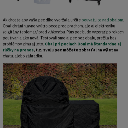
Ak chcete aby vaša pec dlho vydržala určite
pouvažujte nad obalom
.
Obal chráni hlavne vnútro pece pred prachom, ale aj elektroniku
/digitány teplomar/ pred vlhkosťou. Plus pec bude vyzerať po rokoch
používania ako nová. Testovali sme aj pec bez obalu, prežila bez
problémov zimu aj leto.
Obal pri peciach Ooni má štandardne aj
rúčky na prenos
, t.z. svoju pec môžete zobrať aj na výlet
na
chatu, alebo záhradku.