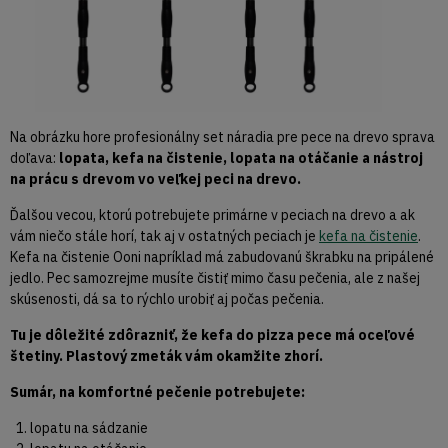
Na obrázku hore profesionálny set náradia pre pece na drevo sprava
doľava:
lopata, kefa na čistenie, lopata na otáčanie a nástroj
na prácu s drevom vo veľkej peci na drevo.
Ďalšou vecou, ktorú potrebujete primárne v peciach na drevo a ak
vám niečo stále horí, tak aj v ostatných peciach je
kefa na čistenie
.
Kefa na čistenie Ooni napríklad má zabudovanú škrabku na pripálené
jedlo. Pec samozrejme musíte čistiť mimo času pečenia, ale z našej
skúsenosti, dá sa to rýchlo urobiť aj počas pečenia.
Tu je dôležité zdôrazniť, že kefa do pizza pece má oceľové
štetiny. Plastový zmeták vám okamžite zhorí.
Sumár, na komfortné pečenie potrebujete:
lopatu na sádzanie