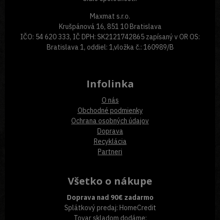
Maxmat s.r.o.
Krušpánová 16, 851 10 Bratislava
IČO: 54 620 333, IČ DPH: SK2121742865 zapísaný v OR OS:
Bratislava 1, oddiel: 1,vložka č.: 160989/B
Infolinka
O nás
Obchodné podmienky
Ochrana osobných údajov
Doprava
Recyklácia
Partneri
Všetko o nákupe
Doprava nad 90€ zadarmo
Splátkový predaj: HomeCredit
Tovar skladom dodáme: