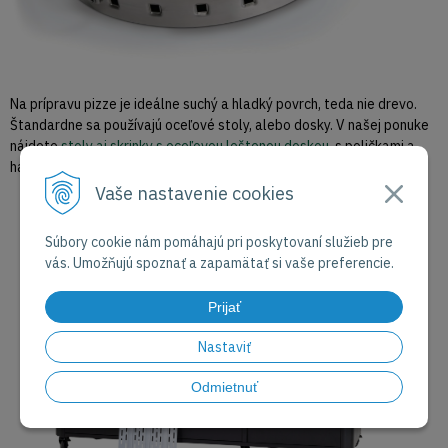
Na prípravu pizze je ideálne suchý a hladký povrch, teda nie drevo.
Štandardne sa používajú oceľové stoly, alebo dosky. V našej ponuke
nájdete
stoly aj skrinky s oceľovou leštenou doskou
, s poličkami a
háčikmi na náradia a dokonca aj so zabudovaným košom.
Vaše nastavenie cookies
Súbory cookie nám pomáhajú pri poskytovaní služieb pre
vás. Umožňujú spoznať a zapamätať si vaše preferencie.
Prijať
Nastaviť
Odmietnuť