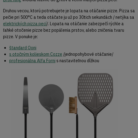
Druhou vecou, ktorú potrebujete je lopata na otáčanie pizze. Pizza sa
pečie pri 500°C a teda otáčate ju už po 30tich sekundách / netýka sa
elektrických pizza pecí
/. Lopata na otáčanie zabezpečí rýchle a
ľahké otočenie pizze bez popálenia prstov, alebo zničenia tvaru
pizze. V ponuke je:
štandard Ooni
s otočným kolieskom Cozze
/jednopohybové otáčanie/
profesionálna Alfa Forni
s nastaviteľnou dĺžkou