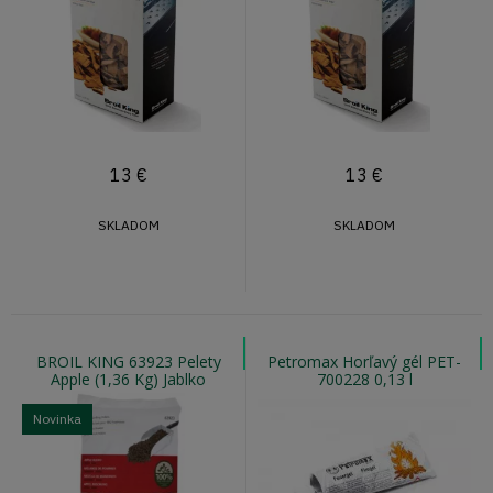
13
€
13
€
SKLADOM
SKLADOM
BROIL KING 63923 Pelety
Petromax Horľavý gél PET-
Apple (1,36 Kg) Jablko
700228 0,13 l
Novinka