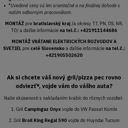
*
Uvedené ceny sú len orientačné a na finálnej dohode s
naším odborným pracovníkom
.
MONTÁŽ
pre
bratislavský kraj
/a okresy TT, PN, DS, NR,
TO/ a ďalšie informácie
na tel.č.: +421911144686
MONTÁŽ VRÁTANE ELEKTRICKÝCH ROZVODOV A
SVETIEL
pre
celé Slovensko
a ďalšie informácie
na tel.č.:
+421905502620
Ak si chcete váš nový gril/pizza pec rovno
odviezť*, vojde vám do vášho auta?
Naše skúsenosti s nakladaním krabíc do rôznych vozidiel:
1. Gril
Campingaz Onyx
vojde do VW Passat Kombi
2. Gril
Broil King Regal 590
vojde do Huyndai Tucson