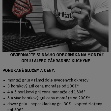
OBJEDNAJTE SI NÁŠHO ODBORNÍKA NA MONTÁŽ
GRILU ALEBO ZÁHRADNEJ KUCHYNE
PONÚKANÉ SLUŹBY A CENY:
montáž grilu v rámci dole uvedených okresov
3 horákový gril cena montáže od 100€*
4 a 5 horákový gril cena montáže od 150€*
6 a viac horákový gril cena montáže od 200€*
dovoz grilu - neposkladaný gril 30€ - vopred zložený
gril 50€*