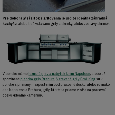
Pre dokonalý zážitok z grilovania je určite ideálna záhradná
kuchyňa
, alebo tiež vstavané grily a skrinky, alebo zostavy skriniek.
V ponuke máme
luxusné grily a nábytok k nim Napoleon
, alebo už
spomínané
plancha grily Brabura
.
Vstavané grily Broil King
sú v
ponuke s priznaným zapustením pod pracovnú dosku, alebo rovnako
ako Napoleon a Brabura, grily, ktoré sa priamo vložia na pracovnú
dosku /ideálne kamennú/.