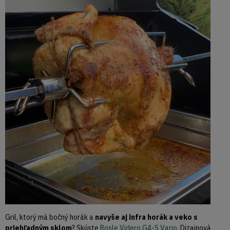
Gril, ktorý má bočný horák a
navyše aj infra horák a veko s
priehľadným sklom
? Skúste
Rosle Videro G4-S Vario
. Dizajnová