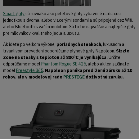
Smart grily
sú rovnako ako peletové grily vybavené riadiacou
jednotkou s dvoma, alebo viacerými sondami a sú pripojené cez Wifi,
alebo Bluetooth s vaším mobilom. Sú to tie najväčšie a najlepšie grily
pre milovníkov kvalitného jedla a luxusu.
Ak idete po veľkom výkone,
poriadnych steakoch
, luxusnom a
trvanlivom prevedení odporúčame plynové grily Napoleon.
Sizzle
Zone na steaky s teplotou až 800°C je vynikajúca.
Určite
odporúčame model
Phantom Rogue SE 425
, alebo ak len začínate
model
Freestyle 365
.
Napoleon ponúka predĺženú záruku až 10
rokov, ale v modelovej rade
PRESTIGE
doživotnú záruku.