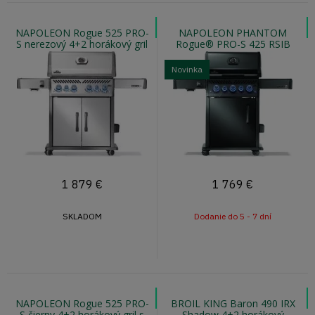
NAPOLEON Rogue 525 PRO-
NAPOLEON PHANTOM
S nerezový 4+2 horákový gril
Rogue® PRO-S 425 RSIB
s otočným ražňom a infra
matný 3+2 horákový plynový
varičom
gril s infra horákom
Novinka
1 879
€
1 769
€
SKLADOM
Dodanie do 5 - 7 dní
NAPOLEON Rogue 525 PRO-
BROIL KING Baron 490 IRX
S čierny 4+2 horákový gril s
Shadow 4+2 horákový