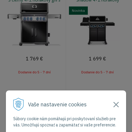
otočným ražňom a infra
plynový gril pellet ready
horákom
Novinka
1 769
€
1 699
€
Dodanie do 5 - 7 dní
Dodanie do 5 - 7 dní
Vaše nastavenie cookies
Viac produktov
Súbory cookie nám pomáhajú pri poskytovaní služieb pre
vás. Umožňujú spoznať a zapamätať si vaše preferencie.
1
2
3
4