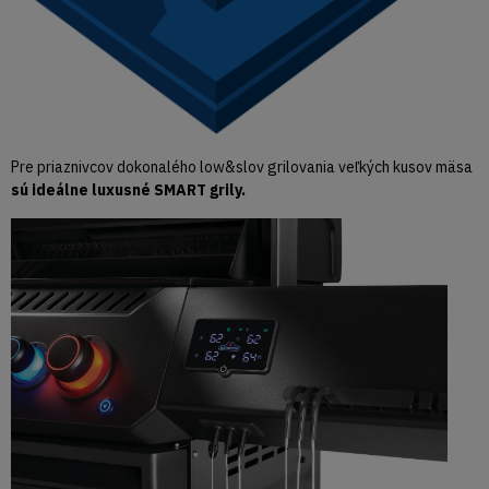
Pre priaznivcov dokonalého low&slov grilovania veľkých kusov mäsa
sú ideálne luxusné SMART grily.