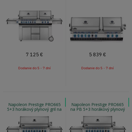
gril s dvoma komorami
gril s 2x infra horákom
7 125
€
5 839
€
Dodanie do 5 - 7 dní
Dodanie do 5 - 7 dní
Napoleon Prestige PRO665
Napoleon Prestige PRO665
5+3 horákový plynový gril na
na PB 5+3 horákový plynový
zemný plyn
gril s infra horákom