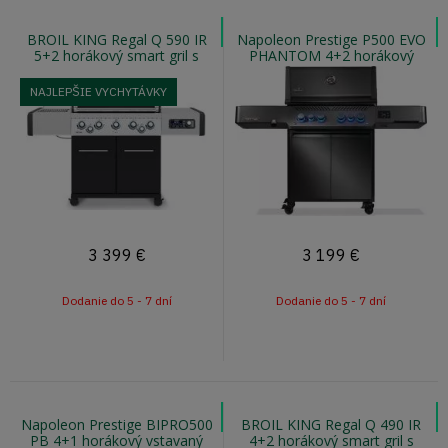
BROIL KING Regal Q 590 IR
Napoleon Prestige P500 EVO
5+2 horákový smart gril s
PHANTOM 4+2 horákový
otočným ražňom a infra
plynový smart gril s infra
horákom
horákom
NAJLEPŠIE VYCHYTÁVKY
3 399
€
3 199
€
Dodanie do 5 - 7 dní
Dodanie do 5 - 7 dní
Napoleon Prestige BIPRO500
BROIL KING Regal Q 490 IR
PB 4+1 horákový vstavaný
4+2 horákový smart gril s