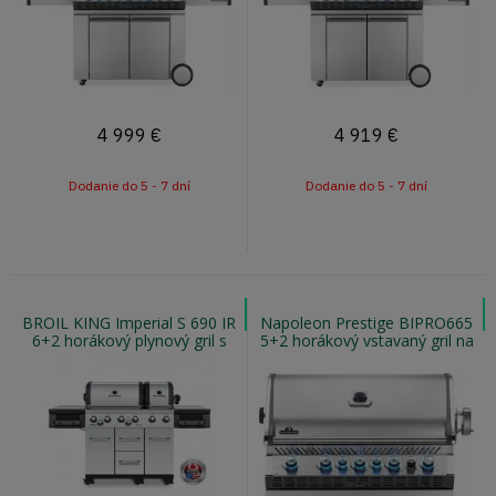
4 999
€
4 919
€
Dodanie do 5 - 7 dní
Dodanie do 5 - 7 dní
BROIL KING Imperial S 690 IR
Napoleon Prestige BIPRO665
6+2 horákový plynový gril s
5+2 horákový vstavaný gril na
otočným ražňom a infra
zemný plyn s osvetlením
horákom