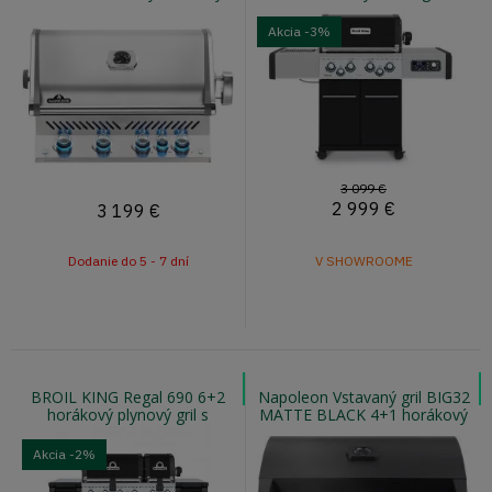
gril s vnútorným osvetlením
infra horákom
Akcia
-3%
3 099 €
2 999
€
3 199
€
Dodanie do 5 - 7 dní
V SHOWROOME
BROIL KING Regal 690 6+2
Napoleon Vstavaný gril BIG32
horákový plynový gril s
MATTE BLACK 4+1 horákový
otočným ražňom
vstavaný gril so zadným
horákom
Akcia
-2%