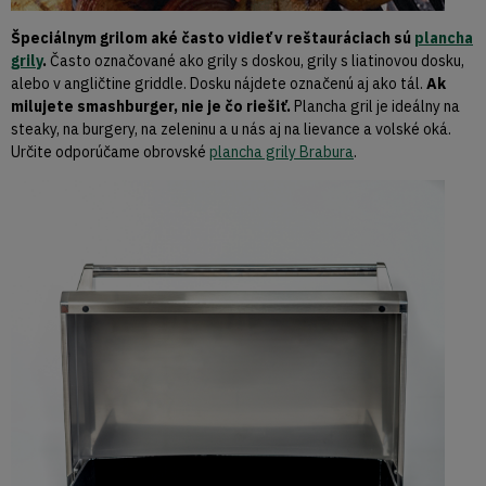
Špeciálnym grilom aké často vidieť v reštauráciach sú
plancha
grily
.
Často označované ako grily s doskou, grily s liatinovou dosku,
alebo v angličtine griddle. Dosku nájdete označenú aj ako tál.
Ak
milujete smashburger, nie je čo riešiť.
Plancha gril je ideálny na
steaky, na burgery, na zeleninu a u nás aj na lievance a volské oká.
Určite odporúčame obrovské
plancha grily Brabura
.