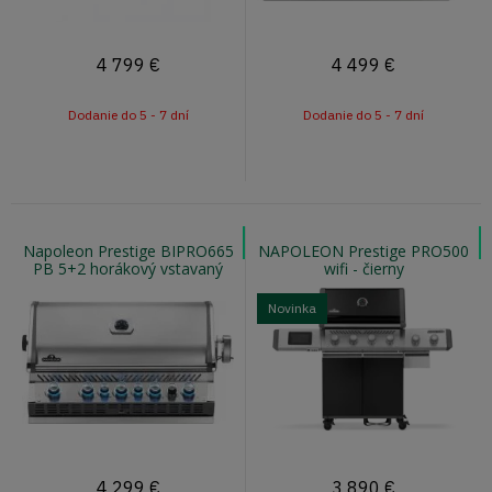
4 799
€
4 499
€
Dodanie do 5 - 7 dní
Dodanie do 5 - 7 dní
Napoleon Prestige BIPRO665
NAPOLEON Prestige PRO500
PB 5+2 horákový vstavaný
wifi - čierny
gril s vnútorným osvetlením
Novinka
4 299
€
3 890
€