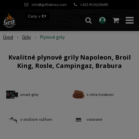
info@grilfaktory.com
+421910628685
Ceny v
€
Úvod
Grily
Plynové grily
Kvalitné plynové grily Napoleon, Broil
King, Rosle, Campingaz, Brabura
smart grily
s infra horákom
s otočným ražňom
vstavané