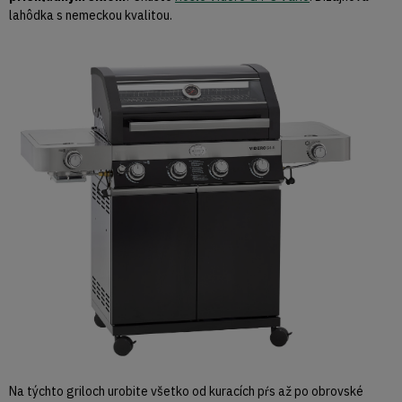
lahôdka s nemeckou kvalitou.
Na týchto griloch urobite všetko od kuracích pŕs až po obrovské