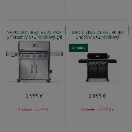
NAPOLEON Rogue 625 PRO-
BROIL KING Baron 590 IRX
S nerezový 5+2 horákový gril
Shadow 5+2 horákový
s otočným ražňom a infra
plynový gril pellet ready
varičom
Novinka
1 999
€
1 899
€
Dodanie do 5 - 7 dní
Dodanie do 5 - 7 dní