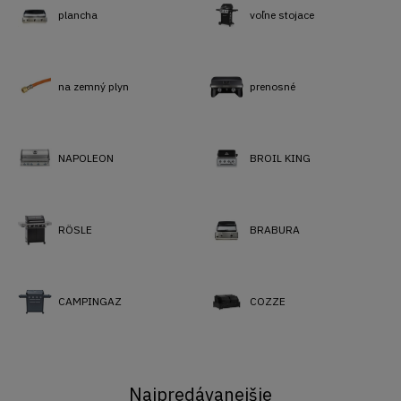
plancha
voľne stojace
na zemný plyn
prenosné
NAPOLEON
BROIL KING
RÖSLE
BRABURA
CAMPINGAZ
COZZE
Najpredávanejšie