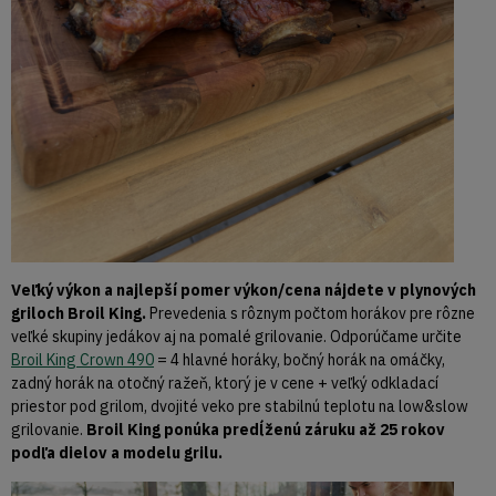
Veľký výkon a najlepší pomer výkon/cena nájdete v plynových
griloch Broil King.
Prevedenia s rôznym počtom horákov pre rôzne
veľké skupiny jedákov aj na pomalé grilovanie. Odporúčame určite
Broil King Crown 490
= 4 hlavné horáky, bočný horák na omáčky,
zadný horák na otočný ražeň, ktorý je v cene + veľký odkladací
priestor pod grilom, dvojité veko pre stabilnú teplotu na low&slow
grilovanie.
Broil King ponúka predĺženú záruku až 25 rokov
podľa dielov a modelu grilu.