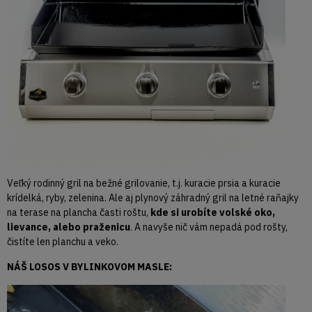
Veľký rodinný gril na bežné grilovanie, t.j. kuracie prsia a kuracie
krídelká, ryby, zelenina. Ale aj plynový záhradný gril na letné raňajky
na terase na plancha časti roštu,
kde si urobíte volské oko,
lievance, alebo praženicu
. A navyše nič vám nepadá pod rošty,
čistíte len planchu a veko.
NÁŠ LOSOS V BYLINKOVOM MASLE: