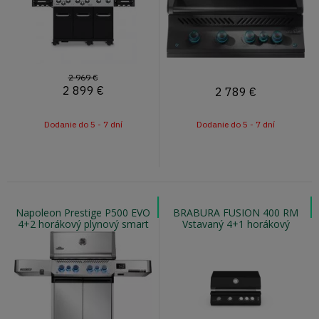
2 969 €
2 899
€
2 789
€
Dodanie do 5 - 7 dní
Dodanie do 5 - 7 dní
Napoleon Prestige P500 EVO
BRABURA FUSION 400 RM
4+2 horákový plynový smart
Vstavaný 4+1 horákový
gril s infra horákom
plynový gril