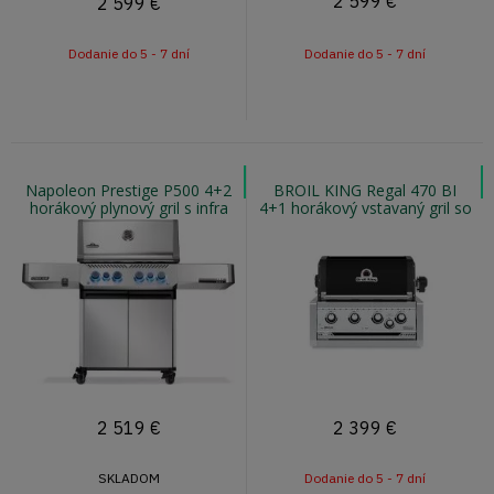
2 599
€
2 599
€
Dodanie do 5 - 7 dní
Dodanie do 5 - 7 dní
Napoleon Prestige P500 4+2
BROIL KING Regal 470 BI
horákový plynový gril s infra
4+1 horákový vstavaný gril so
horákom
zadným horákom a otočným
ražňom
2 519
€
2 399
€
SKLADOM
Dodanie do 5 - 7 dní