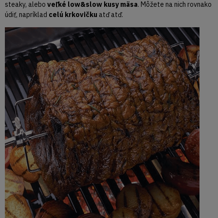
steaky, alebo
veľké low&slow kusy mäsa
. Môžete na nich rovnako
údiť, napríklad
celú krkovičku
atď atď.