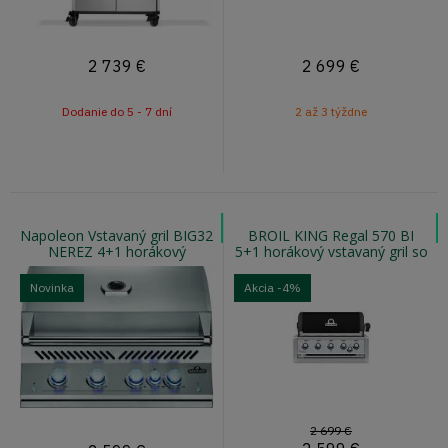
2 739
€
2 699
€
Dodanie do 5 - 7 dní
2 až 3 týždne
Napoleon Vstavaný gril BIG32
BROIL KING Regal 570 BI
NEREZ 4+1 horákový
5+1 horákový vstavaný gril so
vstavaný gril so zadným
zadným horákom a otočným
horákom
ražňom
Novinka
Akcia
-4%
2 699 €