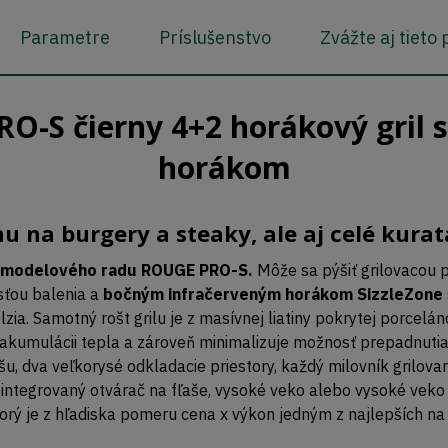
Parametre
Príslušenstvo
Zvážte aj tieto
-S čierny 4+2 horákový gril s
horákom
u na burgery a steaky, ale aj celé kurat
 modelového radu ROUGE PRO-S.
Môže sa pýšiť grilovacou 
sťou balenia a
bočným infračerveným horákom SizzleZone
lzia. Samotný rošt grilu je z masívnej liatiny pokrytej porc
j akumulácii tepla a zároveň minimalizuje možnosť prepadnutia
ašu, dva veľkorysé odkladacie priestory, každý milovník grilov
 integrovaný otvárač na fľaše, vysoké veko alebo vysoké vek
 je z hľadiska pomeru cena x výkon jedným z najlepších na tr