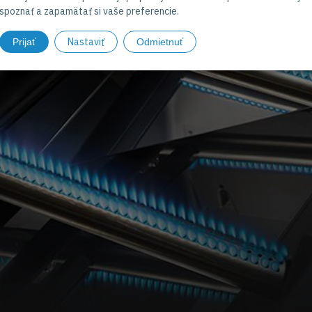
spoznať a zapamätať si vaše preferencie.
Nastaviť
Prijať
Odmietnuť