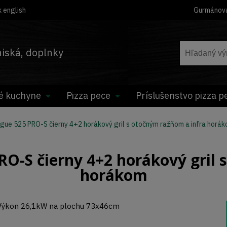
 english
Gurmánov
hniská, doplnky
é kuchyne
Pizza pece
Príslušenstvo pizza p
e 525 PRO-S čierny 4+2 horákový gril s otočným ražňom a infra horá
-S čierny 4+2 horákový gril s
horákom
Výkon 26,1kW na plochu 73x46cm