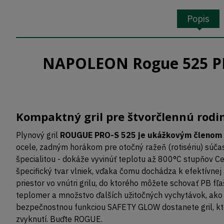
Popis
NAPOLEON Rogue 525 PRO
Kompaktný gril pre štvorčlennú rodin
Plynový gril
ROUGUE PRO-S 525 je ukážkovým členom
ocele, zadným horákom pre otočný ražeň (rotisériu) súča
špecialitou - dokáže vyvinúť teplotu až 800°C stupňov Ce
špecifický tvar vlniek, vďaka čomu dochádza k efektívne
priestor vo vnútri grilu, do ktorého môžete schovať PB fľ
teplomer a množstvo ďalších užitočných vychytávok, ako
bezpečnostnou funkciou SAFETY GLOW dostanete gril, ktorý
zvyknutí. Buďte ROGUE.