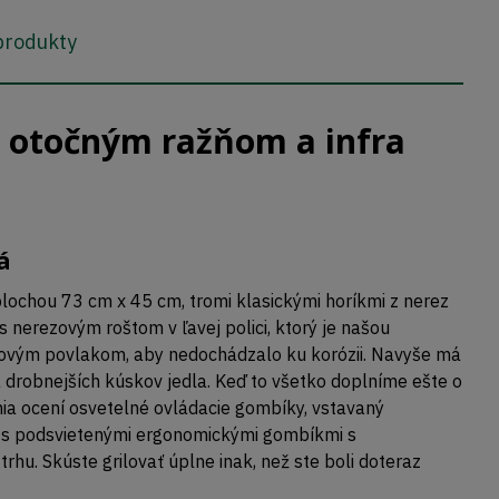
 produkty
 otočným ražňom a infra
á
plochou 73 cm x 45 cm, tromi klasickými horíkmi z nerez
s nerezovým roštom v ľavej polici, ktorý je našou
elánovým povlakom, aby nedochádzalo ku korózii. Navyše má
 drobnejších kúskov jedla. Keď to všetko doplníme ešte o
ania ocení osvetelné ovládacie gombíky, vstavaný
o s podsvietenými ergonomickými gombíkmi s
hu. Skúste grilovať úplne inak, než ste boli doteraz