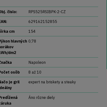
Obj. čislo:
RPS525RSIBPK-2-CZ
EAN:
629162152855
Šírka cm
154
Výkon hlavných
0,78
horákov
kWh/dm2
Značka
Napoleon
Počet osôb
8 až 10
Načo je gril
expert na briskety a steaky
ideálny
Predĺžená
Áno rôzne diely
záruka