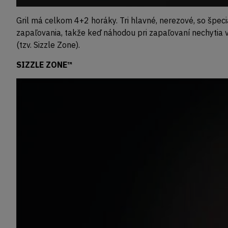
Gril má celkom 4+2 horáky. Tri hlavné, nerezové, so špec
zapaľovania, takže keď náhodou pri zapaľovaní nechytia 
(tzv. Sizzle Zone).
SIZZLE ZONE™