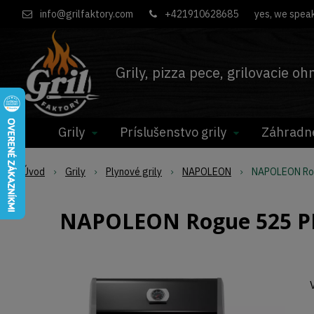
info@grilfaktory.com
+421910628685
yes, we speak
Grily, pizza pece, grilovacie o
Grily
Príslušenstvo grily
Záhradn
Úvod
Grily
Plynové grily
NAPOLEON
NAPOLEON Rogu
NAPOLEON Rogue 525 PRO