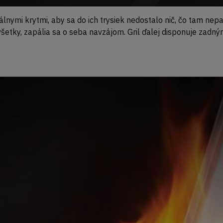
iálnymi krytmi, aby sa do ich trysiek nedostalo nič, čo tam n
všetky, zapália sa o seba navzájom. Gril ďalej disponuje za