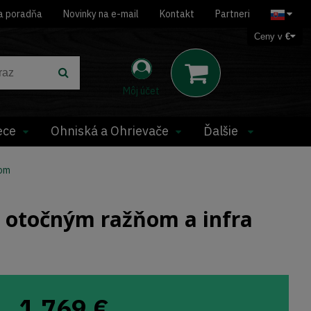
a poradňa
Novinky na e-mail
Kontakt
Partneri
Ceny v
€
Môj účet
ece
Ohniská a Ohrievače
Ďalšie
kom
 otočným ražňom a infra
1 769
€