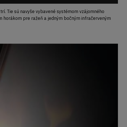
epatrí. Tie sú navyše vybavené systémom vzájomného
dným horákom pre ražeň a jedným bočným infračerveným