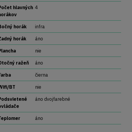
Počet hlavných
4
horákov
Bočný horák
infra
Zadný horák
áno
Plancha
nie
Otočný ražeň
áno
Farba
čierna
Wifi/BT
nie
Podsvietené
áno dvojfarebné
ovládače
Teplomer
áno