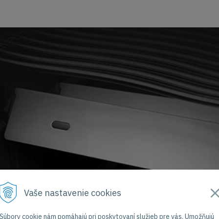
Vaše nastavenie cookies
Súbory cookie nám pomáhajú pri poskytovaní služieb pre vás. Umožňujú