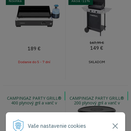
Novinka
Akcia
-11%
167,99 €
149
€
189
€
Dodanie do 5 - 7 dní
SKLADOM
CAMPINGAZ PARTY GRILL®
CAMPINGAZ PARTY GRILL®
400 plynový gril a varič v
200 plynový gril a varič v
jednom na PB fľašu
jednom na kartuše
Vaše nastavenie cookies