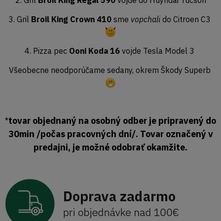
2. Gril
Broil King Regal 590
vojde do Huyndai Tucson
3. Gril
Broil King Crown 410
sme
vopchali
do Citroen C3
4. Pizza pec
Ooni Koda 16
vojde Tesla Model 3
Všeobecne neodporúčame sedany, okrem Škody Superb
tovar objednaný na osobný odber je pripravený do
*
30min /počas pracovných dní/. Tovar označený v
predajni, je možné odobrať okamžite.