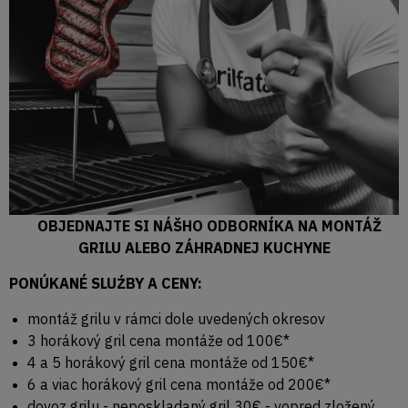
OBJEDNAJTE SI NÁŠHO ODBORNÍKA NA MONTÁŽ
GRILU ALEBO ZÁHRADNEJ KUCHYNE
PONÚKANÉ SLUŹBY A CENY:
montáž grilu v rámci dole uvedených okresov
3 horákový gril cena montáže od 100€*
4 a 5 horákový gril cena montáže od 150€*
6 a viac horákový gril cena montáže od 200€*
dovoz grilu - neposkladaný gril 30€ - vopred zložený