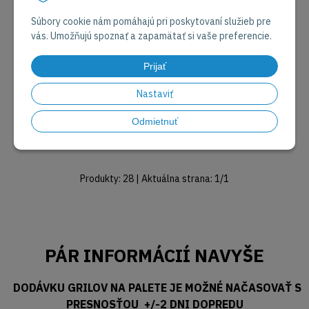
Súbory cookie nám pomáhajú pri poskytovaní služieb pre
vás. Umožňujú spoznať a zapamätať si vaše preferencie.
Prijať
134,90
€
99
€
Nastaviť
Dodanie do 5 - 7 dní
Dodanie do 5 - 7 dní
Odmietnuť
Produkty:
28
| Aktuálna strana:
1
/
1
PÁR INFORMÁCIÍ NAVYŠE
DODÁVKU GRILOV NA PALETE JE MOŽNÉ NAČASOVAŤ S
PRESNOSŤOU +/-2 DNI DOPREDU