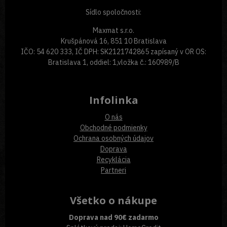
Sídlo spoločnosti:
Maxmat s.r.o.
Krušpánová 16, 851 10 Bratislava
IČO: 54 620 333, IČ DPH: SK2121742865 zapísaný v OR OS:
Bratislava 1, oddiel: 1,vložka č.: 160989/B
Infolinka
O nás
Obchodné podmienky
Ochrana osobných údajov
Doprava
Recyklácia
Partneri
Všetko o nákupe
Doprava nad 90€ zadarmo