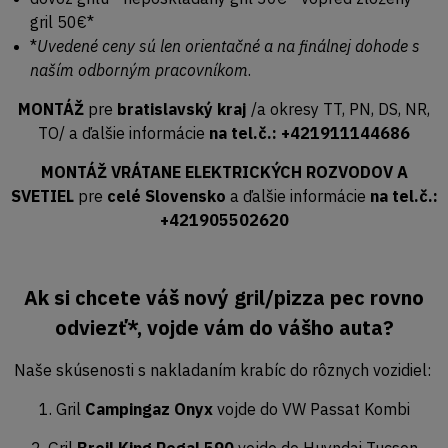
gril 50€*
*
Uvedené ceny sú len orientačné a na finálnej dohode s
naším odborným pracovníkom
.
MONTÁŽ
pre
bratislavský kraj
/a okresy TT, PN, DS, NR,
TO/ a ďalšie informácie
na tel.č.: +421911144686
MONTÁŽ VRÁTANE ELEKTRICKÝCH ROZVODOV A
SVETIEL
pre
celé Slovensko
a ďalšie informácie
na tel.č.:
+421905502620
Ak si chcete váš nový gril/pizza pec rovno
odviezť*, vojde vám do vášho auta?
Naše skúsenosti s nakladaním krabíc do rôznych vozidiel:
1. Gril
Campingaz Onyx
vojde do VW Passat Kombi