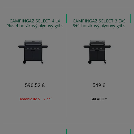
CAMPINGAZ SELECT 4 LX
CAMPINGAZ SELECT 3 EXS
Plus 4-horákový plynový gril s
3+1 horákový plynový gril s
teplomerom vo veku
bočným varičom
590,52
€
549
€
Dodanie do 5 - 7 dní
SKLADOM