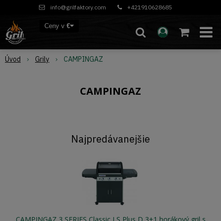
info@grilfaktory.com
+421910628685
Ceny v
€
Úvod
Grily
CAMPINGAZ
CAMPINGAZ
Najpredávanejšie
CAMPINGAZ 3 SERIES Classic LS Plus D 3+1 horákový gril s