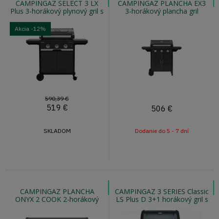
CAMPINGAZ SELECT 3 LX
CAMPINGAZ PLANCHA EX3
Plus 3-horákový plynový gril s
3-horákový plancha gril
teplomerom vo veku
Akcia
-12%
590,39 €
519
€
506
€
SKLADOM
Dodanie do 5 - 7 dní
CAMPINGAZ PLANCHA
CAMPINGAZ 3 SERIES Classic
ONYX 2 COOK 2-horákový
LS Plus D 3+1 horákový gril s
plancha gril s obalom
bočným varičom