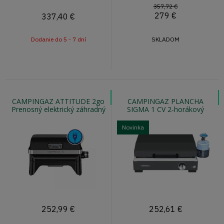
357,72 €
279
€
337,40
€
Dodanie do 5 - 7 dní
SKLADOM
CAMPINGAZ ATTITUDE 2go
CAMPINGAZ PLANCHA
Prenosný elektrický záhradný
SIGMA 1 CV 2-horákový
gril
plancha gril na kartuše
Novinka
252,99
€
252,61
€