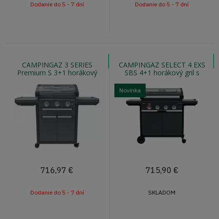
Dodanie do 5 - 7 dní
Dodanie do 5 - 7 dní
CAMPINGAZ 3 SERIES
CAMPINGAZ SELECT 4 EXS
Premium S 3+1 horákový
SBS 4+1 horákový gril s
plynový gril s bočným
bočným varičom a extra
varičom
steak horákom
Novinka
716,97
€
715,90
€
Dodanie do 5 - 7 dní
SKLADOM