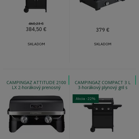
460,23 €
384,50
€
379
€
SKLADOM
SKLADOM
CAMPINGAZ ATTITUDE 2100
CAMPINGAZ COMPACT 3 L
LX 2-horákový prenosný
3-horákový plynový gril s
plynový gril s teplomerom vo
teplomerom vo veku
veku
Akcia
-22%