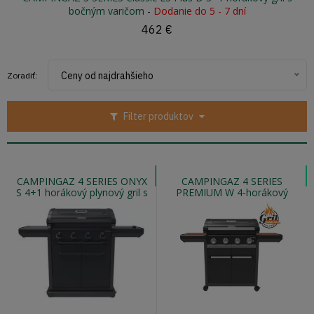
bočným varičom
-
Dodanie do 5 - 7 dní
462 €
Ceny od najdrahšieho
Zoradiť:
Filter produktov
CAMPINGAZ 4 SERIES ONYX
CAMPINGAZ 4 SERIES
S 4+1 horákový plynový gril s
PREMIUM W 4-horákový
bočným varičom a
plynový gril v drevenom
podsvietením
prevedení