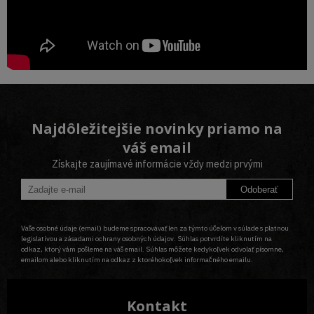
Najdôležitejšie novinky priamo na
váš email
Získajte zaujímavé informácie vždy medzi prvými
Odoberať
Vaše osobné údaje (email) budeme spracovávať len za týmto účelom v súlade s platnou
legislatívou a zásadami ochrany osobných údajov. Súhlas potvrdíte kliknutím na
odkaz, ktorý vám pošleme na váš email. Súhlas môžete kedykoľvek odvolať písomne,
emailom alebo kliknutím na odkaz z ktoréhokoľvek informačného emailu.
Kontakt