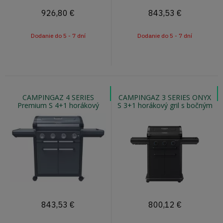
926,80
€
843,53
€
Dodanie do 5 - 7 dní
Dodanie do 5 - 7 dní
CAMPINGAZ 4 SERIES
CAMPINGAZ 3 SERIES ONYX
Premium S 4+1 horákový
S 3+1 horákový gril s bočným
plynový gril s bočným
varičom a podsvietenými
varičom
gombíkmi
843,53
€
800,12
€