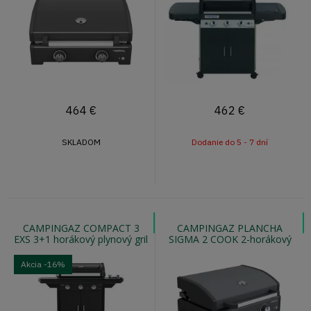
464
€
462
€
SKLADOM
Dodanie do 5 - 7 dní
CAMPINGAZ COMPACT 3
CAMPINGAZ PLANCHA
EXS 3+1 horákový plynový gril
SIGMA 2 COOK 2-horákový
s bočným varičom
plancha gril
Akcia
-16%