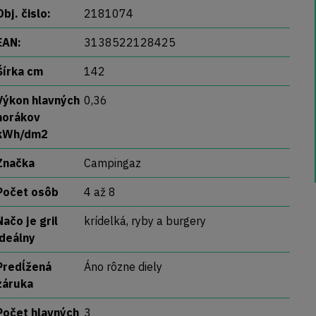
Obj. čislo:
2181074
EAN:
3138522128425
Šírka cm
142
Výkon hlavných
0,36
horákov
kWh/dm2
Značka
Campingaz
Počet osôb
4 až 8
Načo je gril
krídelká, ryby a burgery
ideálny
Predĺžená
Áno rôzne diely
záruka
Počet hlavných
3