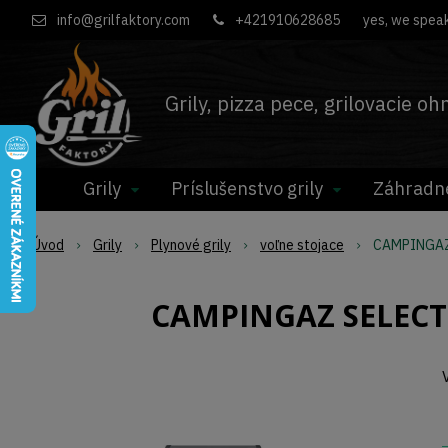
info@grilfaktory.com
+421910628685
yes, we speak
Grily, pizza pece, grilovacie o
Grily
Príslušenstvo grily
Záhradn
Úvod
Grily
Plynové grily
voľne stojace
CAMPINGAZ 
CAMPINGAZ SELECT 3