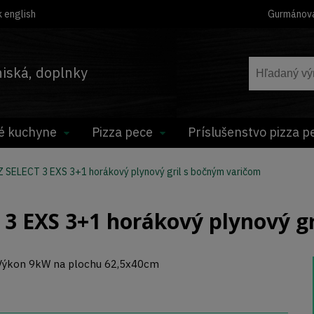
 english
Gurmánov
hniská, doplnky
é kuchyne
Pizza pece
Príslušenstvo pizza p
SELECT 3 EXS 3+1 horákový plynový gril s bočným varičom
 EXS 3+1 horákový plynový gr
Výkon 9kW na plochu 62,5x40cm