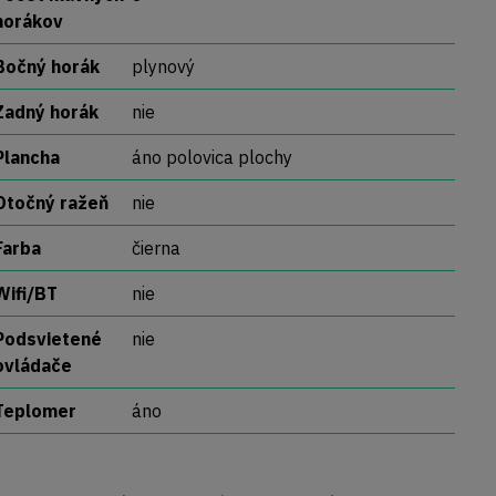
horákov
Bočný horák
plynový
Zadný horák
nie
Plancha
áno polovica plochy
Otočný ražeň
nie
Farba
čierna
Wifi/BT
nie
Podsvietené
nie
ovládače
Teplomer
áno