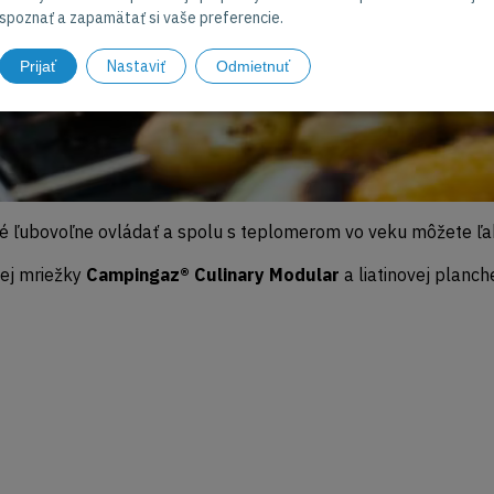
spoznať a zapamätať si vaše preferencie.
Nastaviť
Prijať
Odmietnuť
 ľubovoľne ovládať a spolu s teplomerom vo veku môžete ľahk
nej mriežky
Campingaz® Culinary Modular
a liatinovej planch