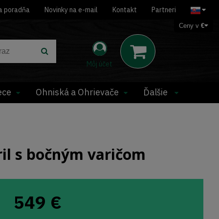
a poradňa
Novinky na e-mail
Kontakt
Partneri
Ceny v
€
Môj účet
ece
Ohniská a Ohrievače
Ďalšie
il s bočným varičom
549
€