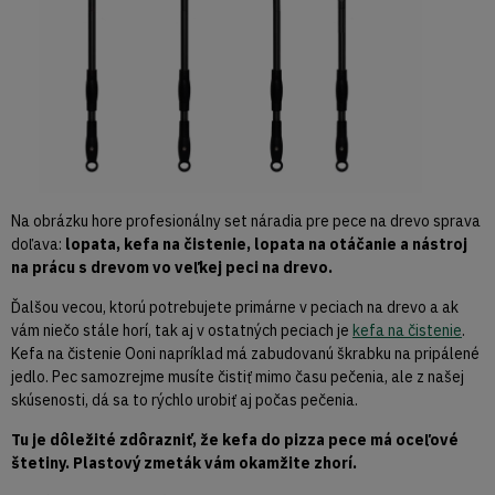
Na obrázku hore profesionálny set náradia pre pece na drevo sprava
doľava:
lopata, kefa na čistenie, lopata na otáčanie a nástroj
na prácu s drevom vo veľkej peci na drevo.
Ďalšou vecou, ktorú potrebujete primárne v peciach na drevo a ak
vám niečo stále horí, tak aj v ostatných peciach je
kefa na čistenie
.
Kefa na čistenie Ooni napríklad má zabudovanú škrabku na pripálené
jedlo. Pec samozrejme musíte čistiť mimo času pečenia, ale z našej
skúsenosti, dá sa to rýchlo urobiť aj počas pečenia.
Tu je dôležité zdôrazniť, že kefa do pizza pece má oceľové
štetiny. Plastový zmeták vám okamžite zhorí.