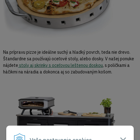
Na prípravu pizze je ideálne suchý a hladký povrch, teda nie drevo.
Štandardne sa používajú oceľové stoly, alebo dosky. V našej ponuke
nájdete
stoly aj skrinky s oceľovou leštenou doskou
, s poličkami a
háčikmi na náradia a dokonca aj so zabudovaným košom.