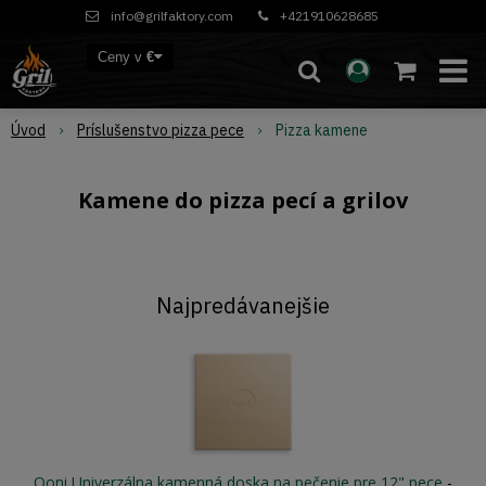
info@grilfaktory.com
+421910628685
Ceny v
€
Úvod
Príslušenstvo pizza pece
Pizza kamene
Kamene do pizza pecí a grilov
Najpredávanejšie
Ooni Univerzálna kamenná doska na pečenie pre 12" pece
-