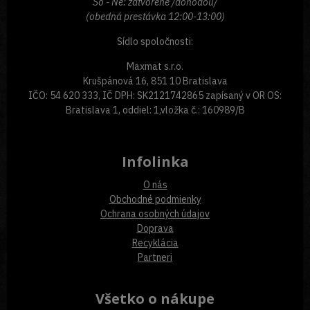
So - Ne: zatvorené /dohodou/
(obedná prestávka 12:00-13:00)
Sídlo spoločnosti:
Maxmat s.r.o.
Krušpánová 16, 851 10 Bratislava
IČO: 54 620 333, IČ DPH: SK2121742865 zapísaný v OR OS:
Bratislava 1, oddiel: 1,vložka č.: 160989/B
Infolinka
O nás
Obchodné podmienky
Ochrana osobných údajov
Doprava
Recyklácia
Partneri
Všetko o nákupe