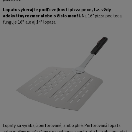
Lopatu vyberajte podľa veľkosti pizza pece, t.z. vždy
adekvátny rozmer alebo o číslo menší.
Na 16" pizza pec teda
funguje 16", ale aj 14" lopata.
Lopaty sa vyrábajú perforované, alebo plné. Perforovaná lopata
zabezpečuje menšiu šancu na prilepenie cesta, ale tu treba povedať,