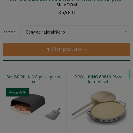
SKLADOM
35,98 €
Ceny od najdrahšieho
Zoradiť:
Filter produktov
Set BROIL KING pizza pec na
BROIL KING 69816 Pizza
gril
kameň set
Akcia
-5%