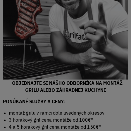
OBJEDNAJTE SI NÁŠHO ODBORNÍKA NA MONTÁŽ
GRILU ALEBO ZÁHRADNEJ KUCHYNE
PONÚKANÉ SLUŹBY A CENY:
montáž grilu v rámci dole uvedených okresov
3 horákový gril cena montáže od 100€*
4 a 5 horákový gril cena montáže od 150€*