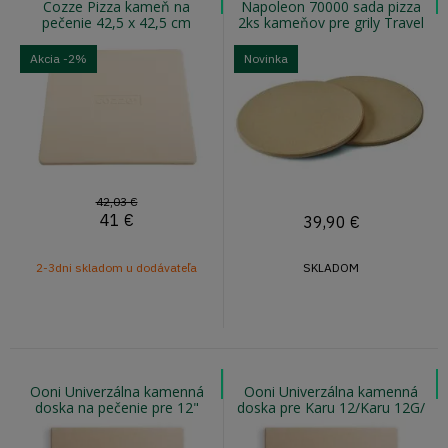
Cozze Pizza kameň na
Napoleon 70000 sada pizza
pečenie 42,5 x 42,5 cm
2ks kameňov pre grily Travel
Akcia
-2%
Novinka
42,03 €
41
€
39,90
€
2-3dni skladom u dodávateľa
SKLADOM
Ooni Univerzálna kamenná
Ooni Univerzálna kamenná
doska na pečenie pre 12"
doska pre Karu 12/Karu 12G/
pece
Karu 2