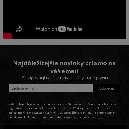
Najdôležitejšie novinky priamo na
váš email
Získajte zaujímavé informácie vždy medzi prvými
Odoberať
Vaše osobné údaje (email) budeme spracovávať len za týmto účelom v súlade s platnou
legislatívou a zásadami ochrany osobných údajov. Súhlas potvrdíte kliknutím na
odkaz, ktorý vám pošleme na váš email. Súhlas môžete kedykoľvek odvolať písomne,
emailom alebo kliknutím na odkaz z ktoréhokoľvek informačného emailu.