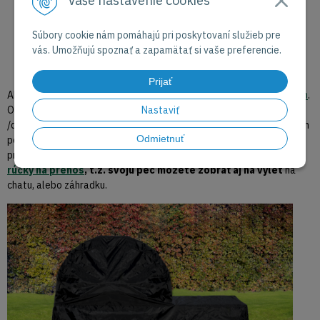
Vaše nastavenie cookies
Súbory cookie nám pomáhajú pri poskytovaní služieb pre
vás. Umožňujú spoznať a zapamätať si vaše preferencie.
Prijať
Ak chcete aby vaša pec dlho vydržala určite
pouvažujte nad obalom
.
Obal chráni hlavne vnútro pece pred prachom, ale aj elektroniku
Nastaviť
/digitány teplomar/ pred vlhkosťou. Plus pec bude vyzerať po rokoch
Odmietnuť
používania ako nová. Testovali sme aj pec bez obalu, prežila bez
problémov zimu aj leto.
Obal pri peciach Ooni má štandardne aj
rúčky na prenos
, t.z. svoju pec môžete zobrať aj na výlet
na
chatu, alebo záhradku.