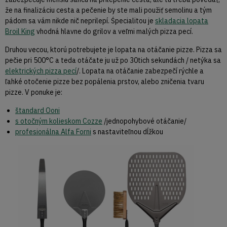
že na finalizáciu cesta a pečenie by ste mali použiť semolinu a tým
pádom sa vám nikde nič neprilepí. Śpecialitou je
skladacia lopata
Broil King
vhodná hlavne do grilov a veľmi malých pizza pecí.
Druhou vecou, ktorú potrebujete je lopata na otáčanie pizze. Pizza sa
pečie pri 500°C a teda otáčate ju už po 30tich sekundách / netýka sa
elektrických pizza pecí
/. Lopata na otáčanie zabezpečí rýchle a
ľahké otočenie pizze bez popálenia prstov, alebo zničenia tvaru
pizze. V ponuke je:
štandard Ooni
s otočným kolieskom Cozze
/jednopohybové otáčanie/
profesionálna Alfa Forni
s nastaviteľnou dĺžkou