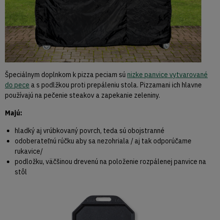
Špeciálnym doplnkom k pizza peciam sú
nizke panvice vytvarované
do pece
a s podlžkou proti prepáleniu stola. Pizzamani ich hlavne
používajú na pečenie steakov a zapekanie zeleniny.
Majú:
hladký aj vrúbkovaný povrch, teda sú obojstranné
odoberateľnú rúčku aby sa nezohriala / aj tak odporúčame
rukavice/
podložku, väčšinou drevenú na položenie rozpálenej panvice na
stôl