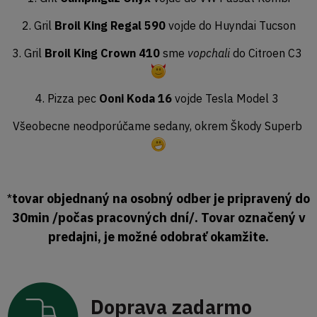
2. Gril
Broil King Regal 590
vojde do Huyndai Tucson
3. Gril
Broil King Crown 410
sme
vopchali
do Citroen C3
4. Pizza pec
Ooni Koda 16
vojde Tesla Model 3
Všeobecne neodporúčame sedany, okrem Škody Superb
tovar objednaný na osobný odber je pripravený do
*
30min /počas pracovných dní/. Tovar označený v
predajni, je možné odobrať okamžite.