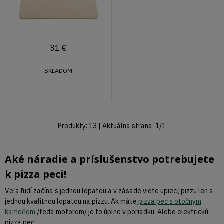
31
€
SKLADOM
Produkty:
13
| Aktuálna strana:
1
/
1
Aké náradie a príslušenstvo potrebujete
k pizza peci!
Veľa ľudí začína s jednou lopatou a v zásade viete upiecť pizzu len s
jednou kvalitnou lopatou na pizzu. Ak máte
pizza pec s otočným
kameňom
/teda motorom/ je to úplne v poriadku. Alebo elektrickú
pizza pec.