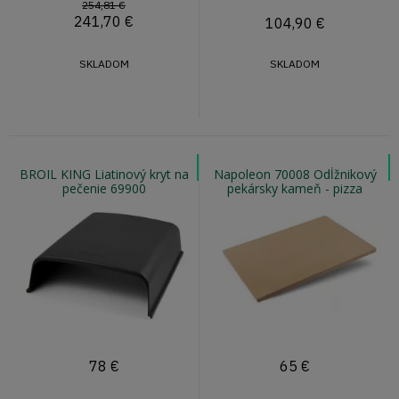
254,81 €
241,70
€
104,90
€
SKLADOM
SKLADOM
BROIL KING Liatinový kryt na
Napoleon 70008 Odĺžnikový
pečenie 69900
pekársky kameň - pizza
kameň
78
€
65
€