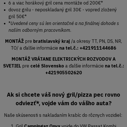
6 a viac horákový gril cena montáže od 200€*
dovoz grilu - neposkladaný gril 30€ - vopred zložený
gril 50€*
*
Uvedené ceny sú len orientačné a na finálnej dohode s
naším odborným pracovníkom
.
MONTÁŽ
pre
bratislavský kraj
/a okresy TT, PN, DS, NR,
TO/ a ďalšie informácie
na tel.č.: +421911144686
MONTÁŽ VRÁTANE ELEKTRICKÝCH ROZVODOV A
SVETIEL
pre
celé Slovensko
a ďalšie informácie
na tel.č.:
+421905502620
Ak si chcete váš nový gril/pizza pec rovno
odviezť*, vojde vám do vášho auta?
Naše skúsenosti s nakladaním krabíc do rôznych vozidiel:
1. Gril
Campingaz Onyx
vojde do VW Passat Kombi