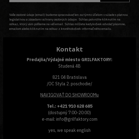
Vaše osobné údaje (email) budeme spracovávať len za týmto účelom v súlade s platnou
legislatívou a zásadami ochrany osobných údajov. Súhlas potvrdíte kliknutím na
odkaz, ktorý vám pošleme na váš email. Súhlas môžete kedykoľvek odvolať písomne,
emailom alebo kliknutím na odkaz z ktoréhokoľvek informačného emailu.
Kontakt
Predajňa/Výdajné miesto GRILFAKTORY:
Studená 4B
821 04 Bratislava
/OC Styla 2. poschodie/
NAVIGOVAŤ
DO SHOWROOMu
Tel.: +421 910 628 685
(dostupný 7:00-20:00)
e-mail: info@grilfaktory.com
yes, we speak english