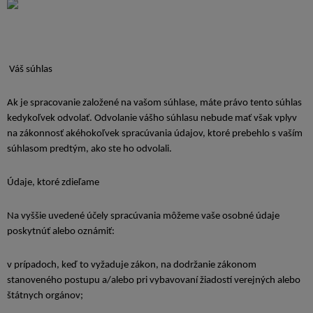
Váš súhlas
Ak je spracovanie založené na vašom súhlase, máte právo tento súhlas
kedykoľvek odvolať. Odvolanie vášho súhlasu nebude mať však vplyv
na zákonnosť akéhokoľvek spracúvania údajov, ktoré prebehlo s vaším
súhlasom predtým, ako ste ho odvolali.
Údaje, ktoré zdieľame
Na vyššie uvedené účely spracúvania môžeme vaše osobné údaje
poskytnúť alebo oznámiť:
v prípadoch, keď to vyžaduje zákon, na dodržanie zákonom
stanoveného postupu a/alebo pri vybavovaní žiadostí verejných alebo
štátnych orgánov;