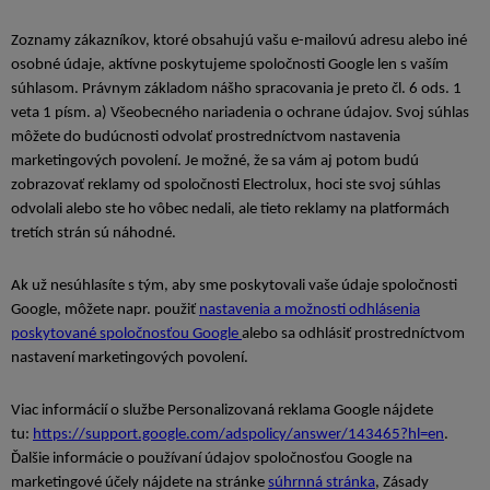
Zoznamy zákazníkov, ktoré obsahujú vašu e-mailovú adresu alebo iné
osobné údaje, aktívne poskytujeme spoločnosti Google len s vaším
súhlasom. Právnym základom nášho spracovania je preto čl. 6 ods. 1
veta 1 písm. a) Všeobecného nariadenia o ochrane údajov. Svoj súhlas
môžete do budúcnosti odvolať prostredníctvom nastavenia
marketingových povolení. Je možné, že sa vám aj potom budú
zobrazovať reklamy od spoločnosti Electrolux, hoci ste svoj súhlas
odvolali alebo ste ho vôbec nedali, ale tieto reklamy na platformách
tretích strán sú náhodné.
Ak už nesúhlasíte s tým, aby sme poskytovali vaše údaje spoločnosti
Google, môžete napr. použiť
nastavenia a možnosti odhlásenia
poskytované spoločnosťou Google
alebo sa odhlásiť prostredníctvom
nastavení marketingových povolení.
Viac informácií o službe Personalizovaná reklama Google nájdete
tu:
https://support.google.com/adspolicy/answer/143465?hl=en
.
Ďalšie informácie o používaní údajov spoločnosťou Google na
marketingové účely nájdete na stránke
súhrnná stránka
, Zásady