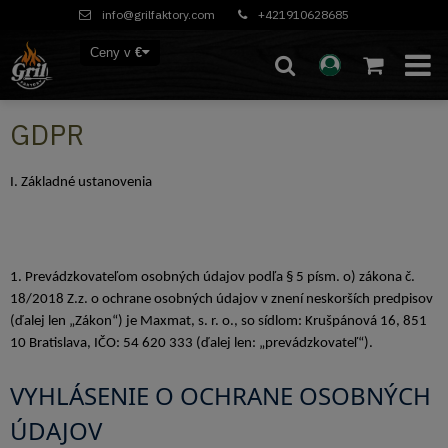
info@grilfaktory.com
+421910628685
Ceny v
€
GDPR
I. Základné ustanovenia
1. Prevádzkovateľom osobných údajov podľa § 5 písm. o) zákona č.
18/2018 Z.z. o ochrane osobných údajov v znení neskorších predpisov
(ďalej len „Zákon“) je Maxmat, s. r. o., so sídlom: Krušpánová 16, 851
10 Bratislava, IČO: 54 620 333 (ďalej len: „prevádzkovateľ“).
VYHLÁSENIE O OCHRANE OSOBNÝCH
ÚDAJOV