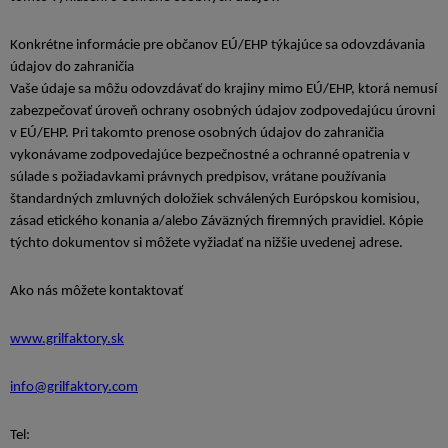
Konkrétne informácie pre občanov EÚ/EHP týkajúce sa odovzdávania
údajov do zahraničia
Vaše údaje sa môžu odovzdávať do krajiny mimo EÚ/EHP, ktorá nemusí
zabezpečovať úroveň ochrany osobných údajov zodpovedajúcu úrovni
v EÚ/EHP. Pri takomto prenose osobných údajov do zahraničia
vykonávame zodpovedajúce bezpečnostné a ochranné opatrenia v
súlade s požiadavkami právnych predpisov, vrátane používania
štandardných zmluvných doložiek schválených Európskou komisiou,
zásad etického konania a/alebo Záväzných firemných pravidiel. Kópie
týchto dokumentov si môžete vyžiadať na nižšie uvedenej adrese.
Ako nás môžete kontaktovať
www.grilfaktory.sk
info@grilfaktory.com
Tel: