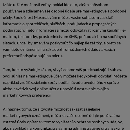
Máte určité možnosti voľby, pokiaľ ide o to, akým spôsobom
používame a zdieľame vaše osobné údaje pre marketingové a podobné
účely. Spoločnosť Maxmat vám môže s vaším súhlasom zasielať
informácie o spotrebičoch, službách, podujatiach a propagačných
podujatiach. Tieto informácie sa môžu odovzdávať rôznymi kanálmi: e-
mailom, telefonicky, prostredníctvom SMS, poštou alebo na sociálnych
sieťach. Chceli by sme vám poskytnúť čo najlepšie zážitky, a preto sa
vám tieto oznámenia na základe zhromaždených údajov a vašich
preferencií prispôsobujú na mieru.
Tam, kde to vyžaduje zákon, si vyžiadame váš predchádzajúci súhlas.
Svoj súhlas na marketingové účely môžete kedykoľvek odvolať. Môžete
napríklad zrušiť zasielanie správ podľa návodu uvedeného v správe
alebo navštíviť svoj online účet a upraviť si nastavenie svojich
marketingových preferencií.
Aj napriek tomu, že si zvolíte možnosť zakázať zasielanie
marketingových oznámení, môžu sa vaše osobné údaje používať na
ostatné účely opísané v tomto vyhlásení o ochrane osobných údajov,
ako napríklad na komunikáciu s vami na administratívne či transakčné