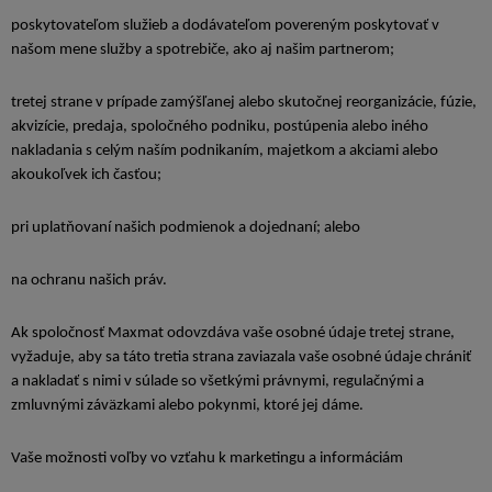
poskytovateľom služieb a dodávateľom povereným poskytovať v
našom mene služby a spotrebiče, ako aj našim partnerom;
tretej strane v prípade zamýšľanej alebo skutočnej reorganizácie, fúzie,
akvizície, predaja, spoločného podniku, postúpenia alebo iného
nakladania s celým naším podnikaním, majetkom a akciami alebo
akoukoľvek ich časťou;
pri uplatňovaní našich podmienok a dojednaní; alebo
na ochranu našich práv.
Ak spoločnosť Maxmat odovzdáva vaše osobné údaje tretej strane,
vyžaduje, aby sa táto tretia strana zaviazala vaše osobné údaje chrániť
a nakladať s nimi v súlade so všetkými právnymi, regulačnými a
zmluvnými záväzkami alebo pokynmi, ktoré jej dáme.
Vaše možnosti voľby vo vzťahu k marketingu a informáciám