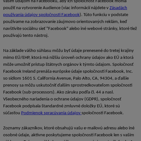
vašim údajom na Facebooku, aby ich spoločnosť Facebook mohla
použiť na vytvorenie Audience (viac informácií nájdete v
Zásadách
používania údajov spoločnosti Facebook
). Túto funkciu v podstate
používame na zobrazovanie záujmovo orientovaných reklám, keď
navštívite sociálnu sieť "Facebook" alebo iné webové stránky, ktoré tiež
používajú tento nástroj.
Na základe vášho súhlasu môžu byť údaje prenesené do tretej krajiny
mimo EÚ/EHP, ktorá má nižšiu úroveň ochrany údajov ako EÚ a ktorá
môže umožniť prístup štátnych orgánov k týmto údajom. Spoločnosť
Facebook Ireland prenáša európske údaje spoločnosti Facebook, Inc.
so sídlom 1601 S. California Avenue, Palo Alto, CA, 94304, a ďalšie
prenosy sa môžu uskutočniť ďalším sprostredkovateľom spoločnosti
Facebook (sub-processors). Ako záruku podľa čl. 44 a nasl.
Všeobecného nariadenia o ochrane údajov (GDPR), spoločnosť
Facebook podpísala štandardné zmluvné doložky EÚ, ktoré sú
súčasťou
Podmienok spracúvania údajov
spoločnosti Facebook.
Zoznamy zákazníkov, ktoré obsahujú vašu e-mailovú adresu alebo iné
osobné údaje, aktívne poskytujeme spoločnosti Facebook len s vaším