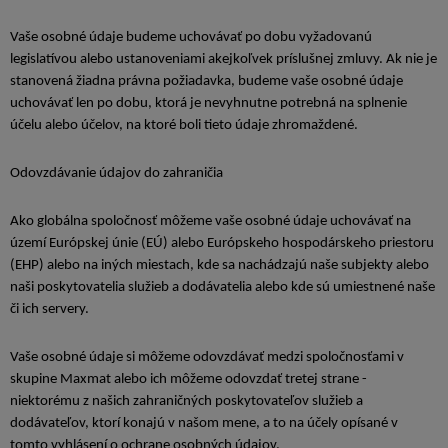
Vaše osobné údaje budeme uchovávať po dobu vyžadovanú
legislatívou alebo ustanoveniami akejkoľvek príslušnej zmluvy. Ak nie je
stanovená žiadna právna požiadavka, budeme vaše osobné údaje
uchovávať len po dobu, ktorá je nevyhnutne potrebná na splnenie
účelu alebo účelov, na ktoré boli tieto údaje zhromaždené.
Odovzdávanie údajov do zahraničia
Ako globálna spoločnosť môžeme vaše osobné údaje uchovávať na
území Európskej únie (EÚ) alebo Európskeho hospodárskeho priestoru
(EHP) alebo na iných miestach, kde sa nachádzajú naše subjekty alebo
naši poskytovatelia služieb a dodávatelia alebo kde sú umiestnené naše
či ich servery.
Vaše osobné údaje si môžeme odovzdávať medzi spoločnosťami v
skupine Maxmat alebo ich môžeme odovzdať tretej strane -
niektorému z našich zahraničných poskytovateľov služieb a
dodávateľov, ktorí konajú v našom mene, a to na účely opísané v
tomto vyhlásení o ochrane osobných údajov.