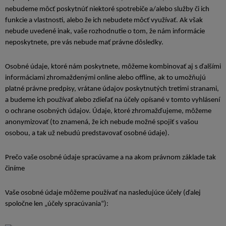
nebudeme môcť poskytnúť niektoré spotrebiče a/alebo služby či ich
funkcie a vlastnosti, alebo že ich nebudete môcť využívať. Ak však
nebude uvedené inak, vaše rozhodnutie o tom, že nám informácie
neposkytnete, pre vás nebude mať právne dôsledky.
Osobné údaje, ktoré nám poskytnete, môžeme kombinovať aj s ďalšími
informáciami zhromaždenými online alebo offline, ak to umožňujú
platné právne predpisy, vrátane údajov poskytnutých tretími stranami,
a budeme ich používať alebo zdieľať na účely opísané v tomto vyhlásení
o ochrane osobných údajov. Údaje, ktoré zhromažďujeme, môžeme
anonymizovať (to znamená, že ich nebude možné spojiť s vašou
osobou, a tak už nebudú predstavovať osobné údaje).
Prečo vaše osobné údaje spracúvame a na akom právnom základe tak
činíme
Vaše osobné údaje môžeme používať na nasledujúce účely (ďalej
spoločne len „účely spracúvania“):