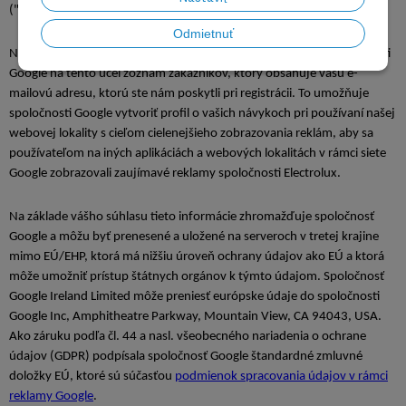
("Google").
Odmietnuť
Na základe vášho predchádzajúceho súhlasu poskytujeme spoločnosti
Google na tento účel zoznam zákazníkov, ktorý obsahuje vašu e-
mailovú adresu, ktorú ste nám poskytli pri registrácii. To umožňuje
spoločnosti Google vytvoriť profil o vašich návykoch pri používaní našej
webovej lokality s cieľom cielenejšieho zobrazovania reklám, aby sa
používateľom na iných aplikáciách a webových lokalitách v rámci siete
Google zobrazovali zaujímavé reklamy spoločnosti Electrolux.
Na základe vášho súhlasu tieto informácie zhromažďuje spoločnosť
Google a môžu byť prenesené a uložené na serveroch v tretej krajine
mimo EÚ/EHP, ktorá má nižšiu úroveň ochrany údajov ako EÚ a ktorá
môže umožniť prístup štátnych orgánov k týmto údajom. Spoločnosť
Google Ireland Limited môže preniesť európske údaje do spoločnosti
Google Inc, Amphitheatre Parkway, Mountain View, CA 94043, USA.
Ako záruku podľa čl. 44 a nasl. všeobecného nariadenia o ochrane
údajov (GDPR) podpísala spoločnosť Google štandardné zmluvné
doložky EÚ, ktoré sú súčasťou
podmienok spracovania údajov v rámci
reklamy Google
.