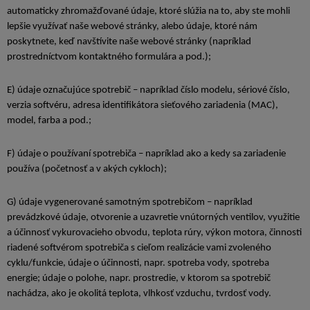
automaticky zhromažďované údaje, ktoré slúžia na to, aby ste mohli
lepšie využívať naše webové stránky, alebo údaje, ktoré nám
poskytnete, keď navštívite naše webové stránky (napríklad
prostredníctvom kontaktného formulára a pod.);
E) údaje označujúce spotrebič – napríklad číslo modelu, sériové číslo,
verzia softvéru, adresa identifikátora sieťového zariadenia (MAC),
model, farba a pod.;
F) údaje o používaní spotrebiča – napríklad ako a kedy sa zariadenie
používa (početnosť a v akých cykloch);
G) údaje vygenerované samotným spotrebičom – napríklad
prevádzkové údaje, otvorenie a uzavretie vnútorných ventilov, využitie
a účinnosť vykurovacieho obvodu, teplota rúry, výkon motora, činnosti
riadené softvérom spotrebiča s cieľom realizácie vami zvoleného
cyklu/funkcie, údaje o účinnosti, napr. spotreba vody, spotreba
energie; údaje o polohe, napr. prostredie, v ktorom sa spotrebič
nachádza, ako je okolitá teplota, vlhkosť vzduchu, tvrdosť vody.