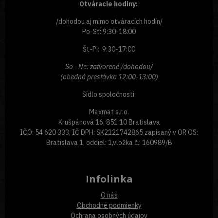
Otváracie hodiny:
/dohodou aj mimo otváracích hodín/
Po-St: 9:30-18:00
Št-Pi: 9:30-17:00
So - Ne: zatvorené /dohodou/
(obedná prestávka 12:00-13:00)
Sídlo spoločnosti:
Maxmat s.r.o.
Krušpánová 16, 851 10 Bratislava
IČO: 54 620 333, IČ DPH: SK2121742865 zapísaný v OR OS:
Bratislava 1, oddiel: 1,vložka č.: 160989/B
Infolinka
O nás
Obchodné podmienky
Ochrana osobných údajov