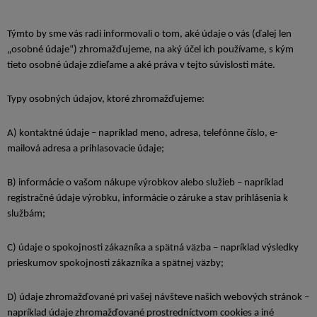
Týmto by sme vás radi informovali o tom, aké údaje o vás (ďalej len
„osobné údaje“) zhromažďujeme, na aký účel ich používame, s kým
tieto osobné údaje zdieľame a aké práva v tejto súvislosti máte.
Typy osobných údajov, ktoré zhromažďujeme:
A) kontaktné údaje – napríklad meno, adresa, telefónne číslo, e-
mailová adresa a prihlasovacie údaje;
B) informácie o vašom nákupe výrobkov alebo služieb – napríklad
registračné údaje výrobku, informácie o záruke a stav prihlásenia k
službám;
C) údaje o spokojnosti zákazníka a spätná väzba – napríklad výsledky
prieskumov spokojnosti zákazníka a spätnej väzby;
D) údaje zhromažďované pri vašej návšteve našich webových stránok –
napríklad údaje zhromažďované prostredníctvom cookies a iné