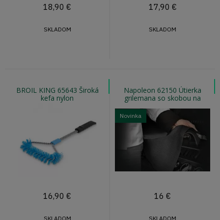
18,90
€
17,90
€
SKLADOM
SKLADOM
BROIL KING 65643 Široká
Napoleon 62150 Útierka
kefa nylon
grilemana so skobou na
zavesenie 46 x 71 cm
Novinka
16,90
€
16
€
SKLADOM
SKLADOM