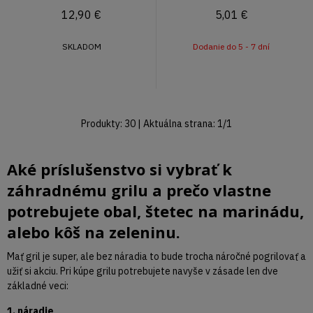
12,90
€
5,01
€
SKLADOM
Dodanie do 5 - 7 dní
Produkty:
30
| Aktuálna strana:
1
/
1
Aké príslušenstvo si vybrať k
záhradnému grilu a prečo vlastne
potrebujete obal, štetec na marinádu,
alebo kôš na zeleninu.
Mať gril je super, ale bez náradia to bude trocha náročné pogrilovať a
užiť si akciu. Pri kúpe grilu potrebujete navyše v zásade len dve
základné veci:
1. náradie