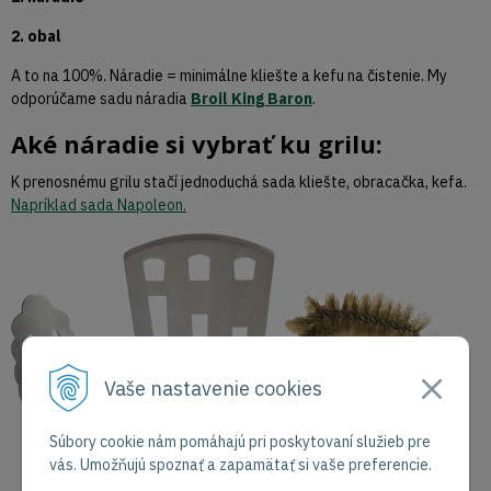
2. obal
A to na 100%. Náradie = minimálne kliešte a kefu na čistenie. My
odporúčame sadu náradia
Broil King Baron
.
Aké náradie si vybrať ku grilu:
K prenosnému grilu stačí jednoduchá sada kliešte, obracačka, kefa.
Napríklad sada Napoleon.
Vaše nastavenie cookies
Súbory cookie nám pomáhajú pri poskytovaní služieb pre
vás. Umožňujú spoznať a zapamätať si vaše preferencie.