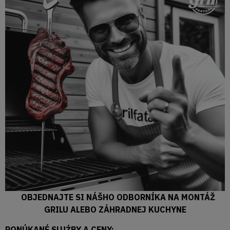
OBJEDNAJTE SI NÁŠHO ODBORNÍKA NA MONTÁŽ
GRILU ALEBO ZÁHRADNEJ KUCHYNE
PONÚKANÉ SLUŹBY A CENY: