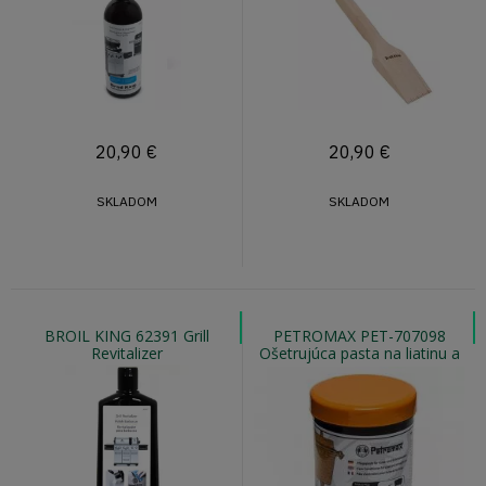
20,90
€
20,90
€
SKLADOM
SKLADOM
BROIL KING 62391 Grill
PETROMAX PET-707098
Revitalizer
Ošetrujúca pasta na liatinu a
kované železo