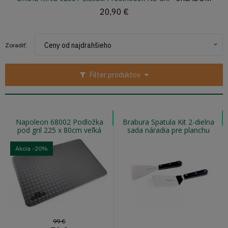
20,90 €
Ceny od najdrahšieho
Zoradiť:
Filter produktov
Napoleon 68002 Podložka
Brabura Spatula Kit 2-dielna
pod gril 225 x 80cm veľká
sada náradia pre planchu
Akcia
-20%
99 €