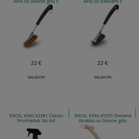
kefa na čistenie grilu s
kefa zo štetinami z
mosadznými štetinami
nehrdzavejúcej ocele
22
€
22
€
SKLADOM
SKLADOM
BROIL KING 62381 Čistiaci
BROIL KING 65335 Drevená
Prostriedok Na Gril
škrabka na čistenie grilu