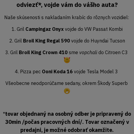
odviezť*, vojde vám do vášho auta?
Naše skúsenosti s nakladaním krabíc do rôznych vozidiel:
1. Gril
Campingaz Onyx
vojde do VW Passat Kombi
2. Gril
Broil King Regal 590
vojde do Huyndai Tucson
3. Gril
Broil King Crown 410
sme
vopchali
do Citroen C3
4. Pizza pec
Ooni Koda 16
vojde Tesla Model 3
Všeobecne neodporúčame sedany, okrem Škody Superb
tovar objednaný na osobný odber je pripravený do
*
30min /počas pracovných dní/. Tovar označený v
predajni, je možné odobrať okamžite.