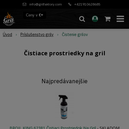
info@grilfaktory.com
+421910628685
Ceny v
€
Úvod
Príslušenstvo grily
Čistenie grilov
Čistiace prostriedky na gril
Najpredávanejšie
BROIL KING 62381 Čistiaci Prostriedok Na Gril
-
SKLADOM