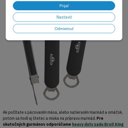
Prijať
Nastaviť
Odmietnuť
Ak počítate s pácovaním mäsa, alebo natieraním marinád a omáčok,
potom sa hodí aj štetec a miska na prípravu marinád.
Pre
skutočných gurmánov odporúčame
heavy duty sadu Broil King