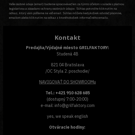
Vaše osobné údaje (email) budeme spracovávať len za týmto účelom v súlade s platnou
legislatívou a zásadami ochrany osobných údajov. Súhlas potvrdíte kliknutím na
odkaz, ktorý vám pošleme na váš email. Súhlas môžete kedykoľvek odvolať písomne,
emailom alebo kliknutím na odkaz z ktoréhokoľvek informačného emailu.
Kontakt
Predajňa/Výdajné miesto GRILFAKTORY:
Studená 4B
821 04 Bratislava
/OC Styla 2. poschodie/
NAVIGOVAŤ
DO SHOWROOMu
Tel.: +421 910 628 685
(dostupný 7:00-20:00)
e-mail: info@grilfaktory.com
yes, we speak english
Otváracie hodiny: