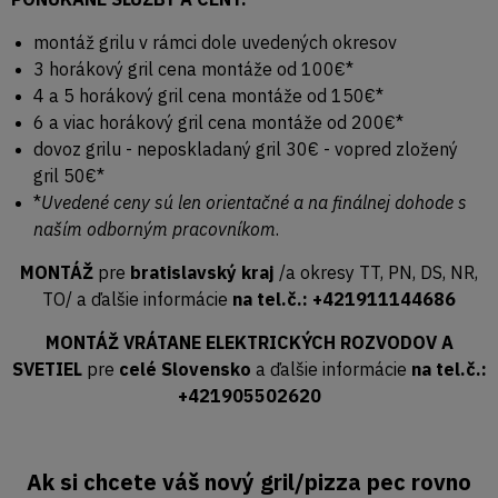
montáž grilu v rámci dole uvedených okresov
3 horákový gril cena montáže od 100€*
4 a 5 horákový gril cena montáže od 150€*
6 a viac horákový gril cena montáže od 200€*
dovoz grilu - neposkladaný gril 30€ - vopred zložený
gril 50€*
*
Uvedené ceny sú len orientačné a na finálnej dohode s
naším odborným pracovníkom
.
MONTÁŽ
pre
bratislavský kraj
/a okresy TT, PN, DS, NR,
TO/ a ďalšie informácie
na tel.č.: +421911144686
MONTÁŽ VRÁTANE ELEKTRICKÝCH ROZVODOV A
SVETIEL
pre
celé Slovensko
a ďalšie informácie
na tel.č.:
+421905502620
Ak si chcete váš nový gril/pizza pec rovno