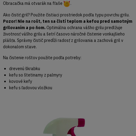
Obracačka má otvarák na fľaše
.
Ako čistiť gril? Použite čistiaci prostriedok podľa typu povrchu grilu.
Pozor! Nie na rošt, ten sa čistí teplom a kefou pred samotným
grilovaním a po ňom.
Optimálna ochrana vášho grilu predlžuje
životnosť vášho grilu a šetrí časovo náročné čistenie vonkajšieho
plášťa. Správny čistič predĺži radosť z grilovania a zachová gril v
dokonalom stave.
Na čistenie roštov použite podľa potreby:
drevenú škrabku
kefu so štetinamy z palmyry
kovové kefy
kefu s ľadovou vložkou