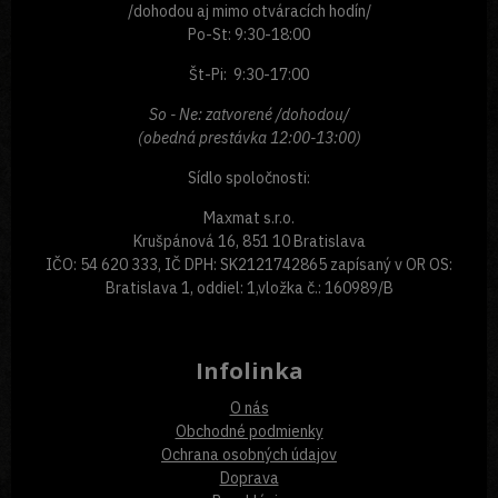
/dohodou aj mimo otváracích hodín/
Po-St: 9:30-18:00
Št-Pi: 9:30-17:00
So - Ne: zatvorené /dohodou/
(obedná prestávka 12:00-13:00)
Sídlo spoločnosti:
Maxmat s.r.o.
Krušpánová 16, 851 10 Bratislava
IČO: 54 620 333, IČ DPH: SK2121742865 zapísaný v OR OS:
Bratislava 1, oddiel: 1,vložka č.: 160989/B
Infolinka
O nás
Obchodné podmienky
Ochrana osobných údajov
Doprava