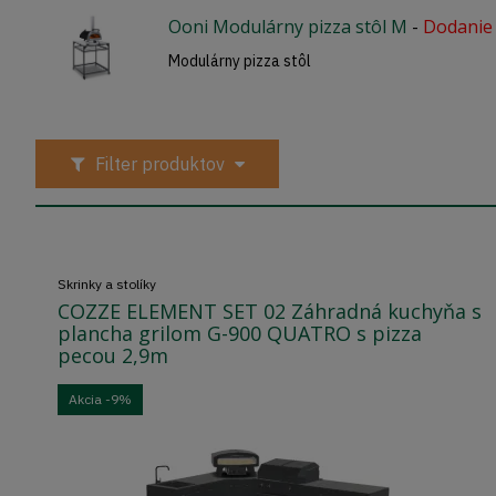
Ooni Modulárny pizza stôl M
-
Dodanie 
Modulárny pizza stôl
Filter produktov
Skrinky a stolíky
COZZE ELEMENT SET 02 Záhradná kuchyňa s
plancha grilom G-900 QUATRO s pizza
pecou 2,9m
Akcia
-9%