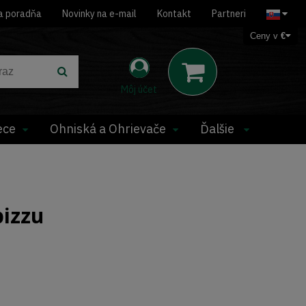
a poradňa
Novinky na e-mail
Kontakt
Partneri
Ceny v
€
Môj účet
ece
Ohniská a Ohrievače
Ďalšie
pizzu