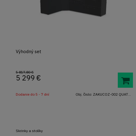
Výhodný set
5 817,80 €
5 299
€
Dodanie do 5 - 7 dní
Obj. čislo:
ZAKUCOZ-002 QUATRO
Skrinky a stolíky