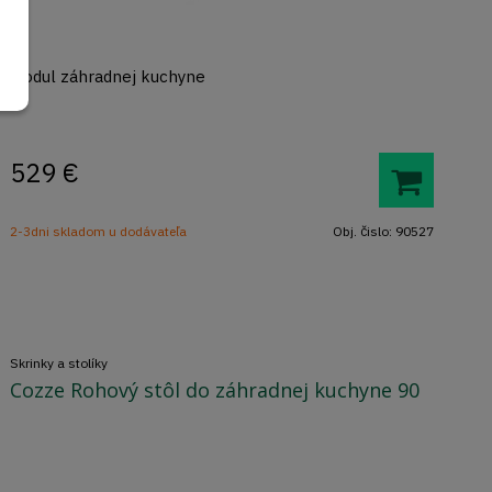
Modul záhradnej kuchyne
529
€
2-3dni skladom u dodávateľa
Obj. čislo:
90527
Skrinky a stolíky
Cozze Rohový stôl do záhradnej kuchyne 90