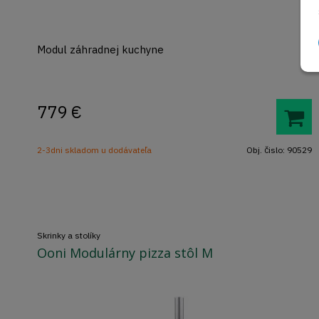
Modul záhradnej kuchyne
779
€
2-3dni skladom u dodávateľa
Obj. čislo:
90529
Skrinky a stolíky
Ooni Modulárny pizza stôl M