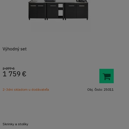
Výhodný set
2 077 €
1 759
€
2-3dni skladom u dodávateľa
Obj. čislo:
25011
Skrinky a stolíky