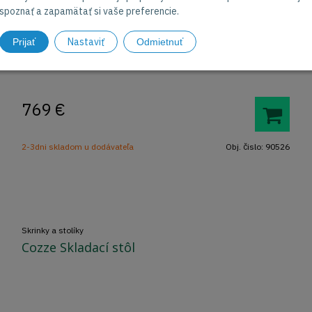
spoznať a zapamätať si vaše preferencie.
Nastaviť
Prijať
Odmietnuť
Modul záhradnej kuchyne
769
€
2-3dni skladom u dodávateľa
Obj. čislo:
90526
Skrinky a stolíky
Cozze Skladací stôl