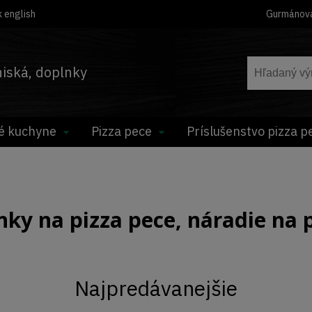
 english
Gurmánov
hniská, doplnky
é kuchyne
Pizza pece
Príslušenstvo pizza p
nky na pizza pece, náradie na 
Najpredávanejšie