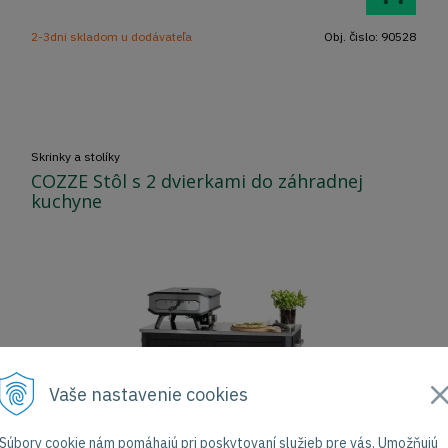
2-3dni skladom u dodávateľa
Obj. čislo:
90528
Skrinky a stolíky
COZZE Stôl s 2 dvierkami do záhradnej
kuchyne
Vaše nastavenie cookies
Súbory cookie nám pomáhajú pri poskytovaní služieb pre vás. Umožňujú