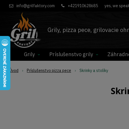
info@grilfaktory.com
+421910628685
yes, we speak
Grily, pizza pece, grilovacie o
Grily
Príslušenstvo grily
Záhradn
Úvod
Príslušenstvo pizza pece
Skrinky a stolíky
Skri