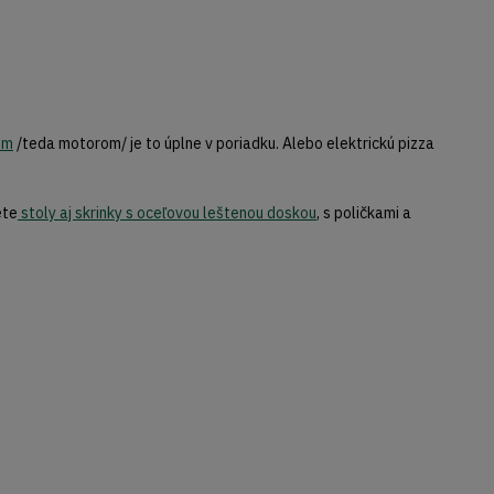
om
/teda motorom/ je to úplne v poriadku. Alebo elektrickú pizza
ete
stoly aj skrinky s oceľovou leštenou doskou
, s poličkami a