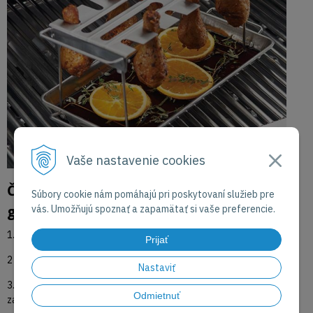
Vaše nastavenie cookies
Čo zákazníci najčastejšie dokupujú ku
Súbory cookie nám pomáhajú pri poskytovaní služieb pre
grilu:
vás. Umožňujú spoznať a zapamätať si vaše preferencie.
1. rozhodne
obal
Prijať
2 100%
náradie
Nastaviť
3. ku prémiovým grilom
dosku/tál
/väčšina grilov
Campingaz
má
Odmietnuť
zabudovanú priamo/