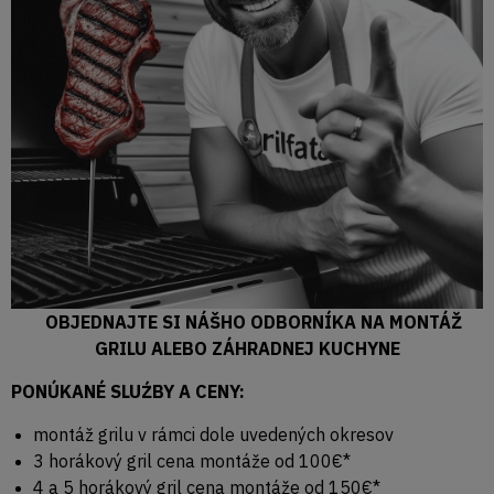
OBJEDNAJTE SI NÁŠHO ODBORNÍKA NA MONTÁŽ
GRILU ALEBO ZÁHRADNEJ KUCHYNE
PONÚKANÉ SLUŹBY A CENY:
montáž grilu v rámci dole uvedených okresov
3 horákový gril cena montáže od 100€*
4 a 5 horákový gril cena montáže od 150€*