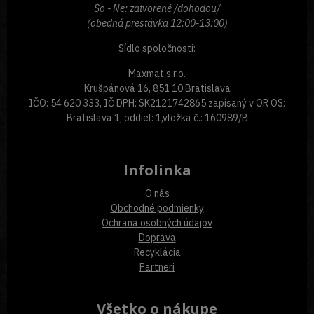
So - Ne: zatvorené /dohodou/
(obedná prestávka 12:00-13:00)
Sídlo spoločnosti:
Maxmat s.r.o.
Krušpánová 16, 851 10 Bratislava
IČO: 54 620 333, IČ DPH: SK2121742865 zapísaný v OR OS:
Bratislava 1, oddiel: 1,vložka č.: 160989/B
Infolinka
O nás
Obchodné podmienky
Ochrana osobných údajov
Doprava
Recyklácia
Partneri
Všetko o nákupe