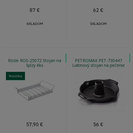
87
€
62
€
SKLADOM
SKLADOM
Rösle ROS-25072 Stojan na
PETROMAX PET-730447
špízy 6ks
Liatinový stojan na pečenie
hydiny cf30
Novinka
57,90
€
56
€