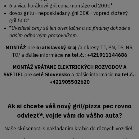
6 a viac horákový gril cena montáže od 200€*
dovoz grilu - neposkladaný gril 30€ - vopred zložený
gril 50€*
*
Uvedené ceny sú len orientačné a na finálnej dohode s
naším odborným pracovníkom
.
MONTÁŽ
pre
bratislavský kraj
/a okresy TT, PN, DS, NR,
TO/ a ďalšie informácie
na tel.č.: +421911144686
MONTÁŽ VRÁTANE ELEKTRICKÝCH ROZVODOV A
SVETIEL
pre
celé Slovensko
a ďalšie informácie
na tel.č.:
+421905502620
Ak si chcete váš nový gril/pizza pec rovno
odviezť*, vojde vám do vášho auta?
Naše skúsenosti s nakladaním krabíc do rôznych vozidiel: