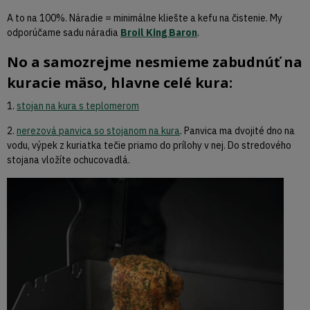
A to na 100%. Náradie = minimálne kliešte a kefu na čistenie. My
odporúčame sadu náradia
Broil King Baron
.
No a samozrejme nesmieme zabudnúť na
kuracie mäso, hlavne celé kura:
1.
stojan na kura s teplomerom
2.
nerezová panvica so stojanom na kura
. Panvica ma dvojité dno na
vodu, výpek z kuriatka tečie priamo do prílohy v nej. Do stredového
stojana vložíte ochucovadlá.