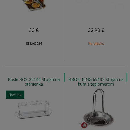
33
€
32,90
€
SKLADOM
Na otázku
Rösle ROS-25144 Stojan na
BROIL KING 69132 Stojan na
stehienka
kura s teplomerom
Novinka