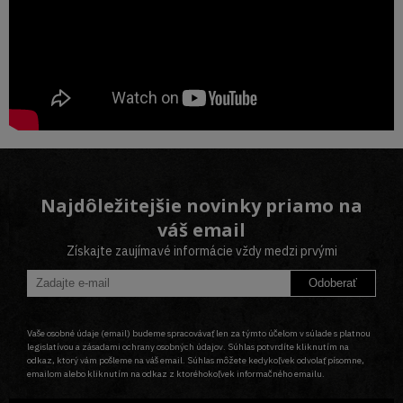
Najdôležitejšie novinky priamo na
váš email
Získajte zaujímavé informácie vždy medzi prvými
Odoberať
Vaše osobné údaje (email) budeme spracovávať len za týmto účelom v súlade s platnou
legislatívou a zásadami ochrany osobných údajov. Súhlas potvrdíte kliknutím na
odkaz, ktorý vám pošleme na váš email. Súhlas môžete kedykoľvek odvolať písomne,
emailom alebo kliknutím na odkaz z ktoréhokoľvek informačného emailu.