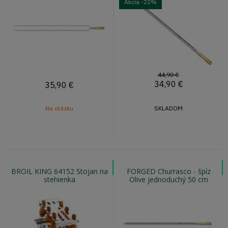
Akcia
-22%
44,90 €
34,90
€
35,90
€
Na otázku
SKLADOM
BROIL KING 64152 Stojan na
FORGED Churrasco - špíz
stehienka
Olive jednoduchý 50 cm