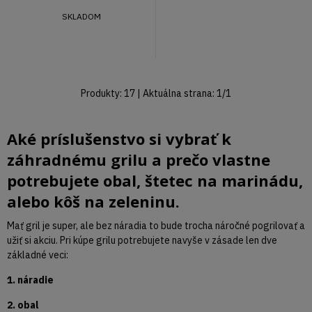
SKLADOM
Produkty:
17
| Aktuálna strana:
1
/
1
Aké príslušenstvo si vybrať k
záhradnému grilu a prečo vlastne
potrebujete obal, štetec na marinádu,
alebo kôš na zeleninu.
Mať gril je super, ale bez náradia to bude trocha náročné pogrilovať a
užiť si akciu. Pri kúpe grilu potrebujete navyše v zásade len dve
základné veci:
1. náradie
2. obal