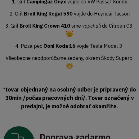
1. Gril
Campingaz Onyx
vojde do VW Passat Kombi
2. Gril
Broil King Regal 590
vojde do Huyndai Tucson
3. Gril
Broil King Crown 410
sme
vopchali
do Citroen C3
4. Pizza pec
Ooni Koda 16
vojde Tesla Model 3
Všeobecne neodporúčame sedany, okrem Škody Superb
tovar objednaný na osobný odber je pripravený do
*
30min /počas pracovných dní/. Tovar označený v
predajni, je možné odobrať okamžite.