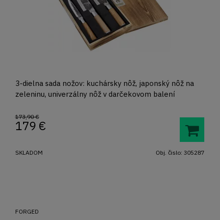
3-dielna sada nožov: kuchársky nôž, japonský nôž na
zeleninu, univerzálny nôž v darčekovom balení
173,90 €
179
€
SKLADOM
Obj. čislo:
305287
FORGED