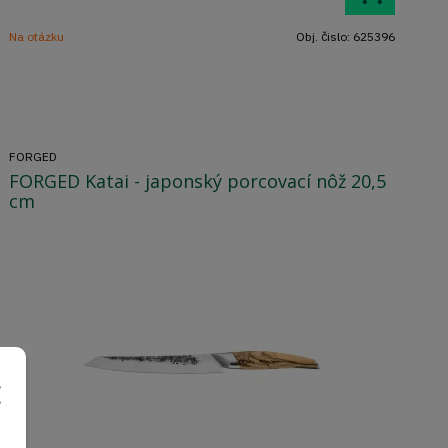
Na otázku
Obj. čislo:
625396
FORGED
FORGED Katai - japonský porcovací nôž 20,5
cm