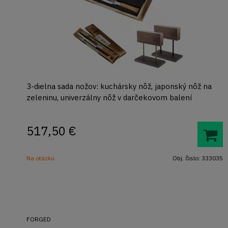
3-dielna sada nožov: kuchársky nôž, japonský nôž na
zeleninu, univerzálny nôž v darčekovom balení
517,50
€
Na otázku
Obj. čislo:
333035
FORGED