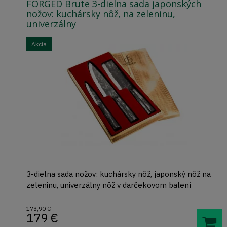
FORGED Brute 3-dielna sada japonských
nožov: kuchársky nôž, na zeleninu,
univerzálny
Akcia
3-dielna sada nožov: kuchársky nôž, japonský nôž na
zeleninu, univerzálny nôž v darčekovom balení
173,90 €
179
€