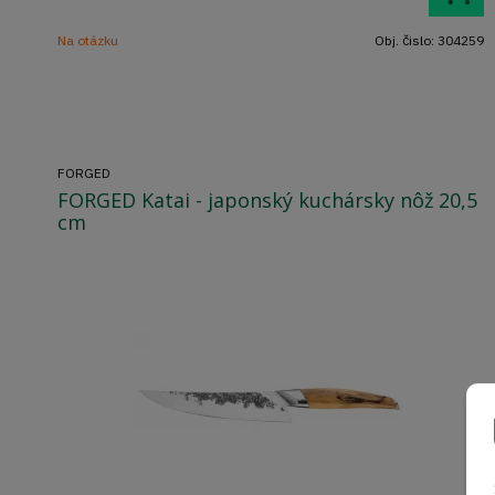
Na otázku
Obj. čislo:
304259
FORGED
FORGED Katai - japonský kuchársky nôž 20,5
cm