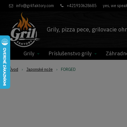
info@grilfaktory.com
+421910628685
yes, we speak
Grily, pizza pece, grilovacie o
Grily
Príslušenstvo grily
Záhradn
Úvod
Japonské nože
FORGED