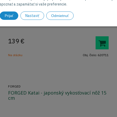
spoznať a zapamätať si vaše preferencie.
Nastaviť
Prijať
Odmietnuť
Nôž Santoku v darčekovom balení
139
€
Na otázku
Obj. čislo:
620711
FORGED
FORGED Katai - japonský vykosťovací nôž 15
cm