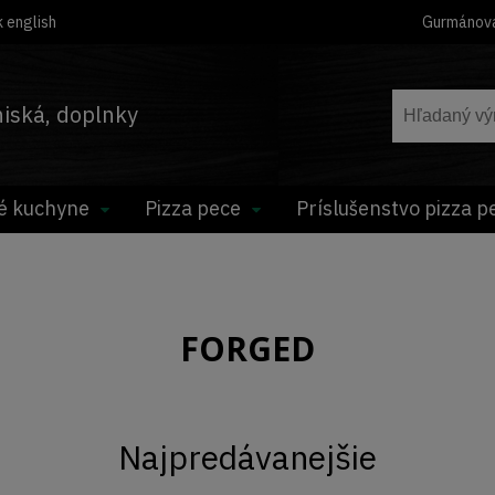
 english
Gurmánov
hniská, doplnky
é kuchyne
Pizza pece
Príslušenstvo pizza p
FORGED
Najpredávanejšie