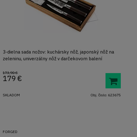
3-dielna sada nožov: kuchársky nôž, japonský nôž na
zeleninu, univerzálny nôž v darčekovom balení
173,90 €
179
€
SKLADOM
Obj. čislo:
623675
FORGED