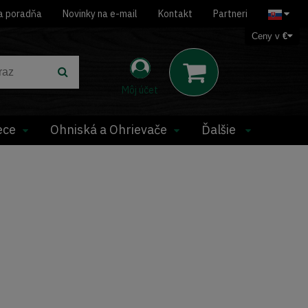
a poradňa
Novinky na e-mail
Kontakt
Partneri
Ceny v
€
Môj účet
ece
Ohniská a Ohrievače
Ďalšie