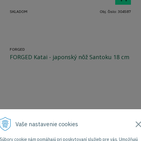
SKLADOM
Obj. čislo:
304587
FORGED
FORGED Katai - japonský nôž Santoku 18 cm
Vaše nastavenie cookies
Súbory cookie nám pomáhajú pri poskytovaní služieb pre vás. Umožňujú