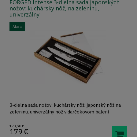
FORGED Intense 3-dielna sada japonských
nožov: kuchársky nôž, na zeleninu,
univerzálny
Akcia
3-dielna sada nožov: kuchársky nôž, japonský nôž na
zeleninu, univerzálny nôž v darčekovom balení
173,90 €
179
€