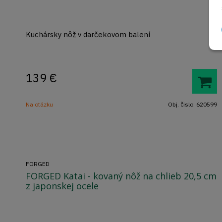
Kuchársky nôž v darčekovom balení
139
€
Na otázku
Obj. čislo:
620599
FORGED
FORGED Katai - kovaný nôž na chlieb 20,5 cm
z japonskej ocele