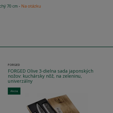
chý 70 cm
-
Na otázku
FORGED
FORGED Olive 3-dielna sada japonských
nožov: kuchársky nôž, na zeleninu,
univerzálny
Akcia