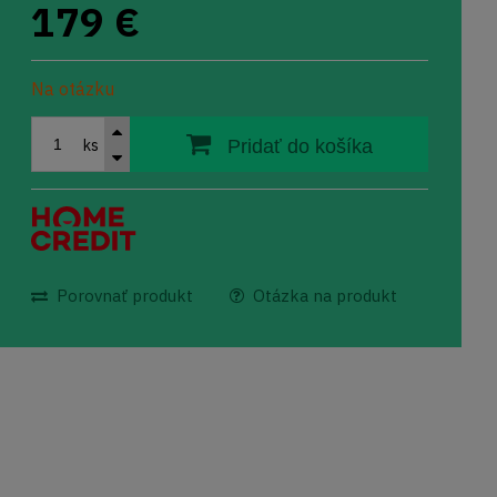
179
€
Na otázku
ks
Pridať do košíka
Porovnať produkt
Otázka na produkt