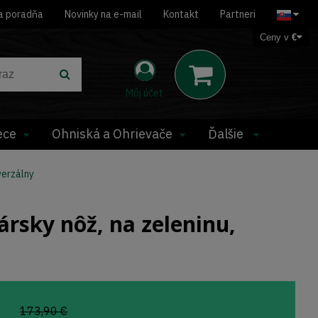
a poradňa
Novinky na e-mail
Kontakt
Partneri
Ceny v
€
Môj účet
ece
Ohniská a Ohrievače
Ďalšie
verzálny
rsky nôž, na zeleninu,
173,90 €