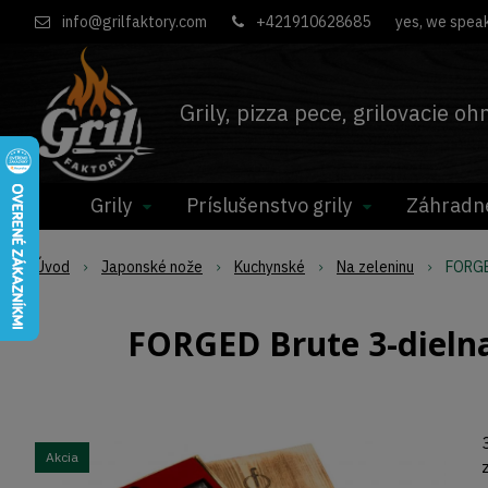
info@grilfaktory.com
+421910628685
yes, we speak
Grily, pizza pece, grilovacie o
Grily
Príslušenstvo grily
Záhradn
Úvod
Japonské nože
Kuchynské
Na zeleninu
FORGED
FORGED Brute 3-dielna
Akcia