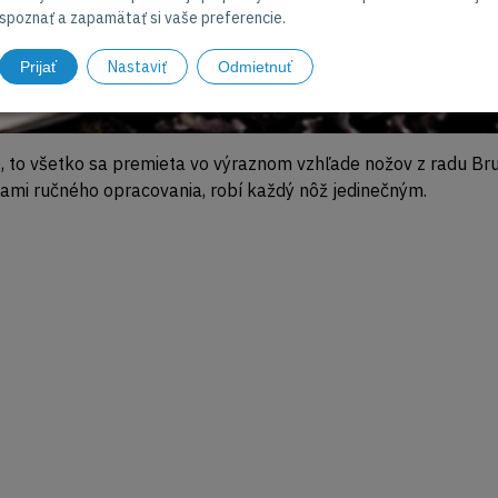
spoznať a zapamätať si vaše preferencie.
Nastaviť
Prijať
Odmietnuť
, to všetko sa premieta vo výraznom vzhľade nožov z radu Bru
ami ručného opracovania, robí každý nôž jedinečným.