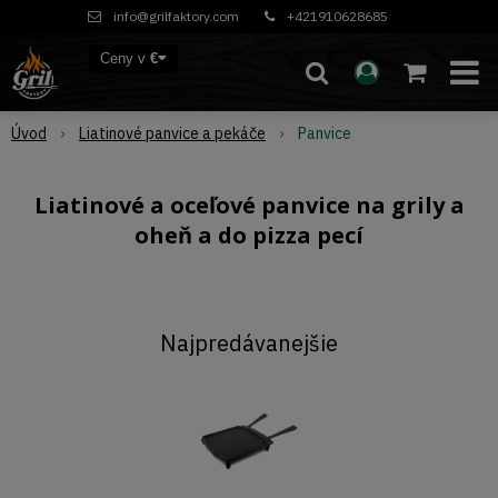
info@grilfaktory.com
+421910628685
Ceny v
€
Úvod
Liatinové panvice a pekáče
Panvice
Liatinové a oceľové panvice na grily a
oheň a do pizza pecí
Najpredávanejšie