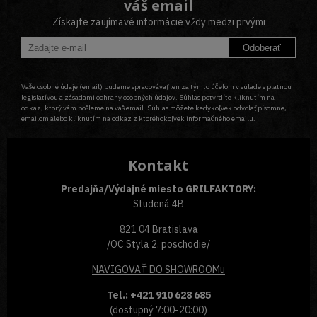
váš email
Získajte zaujímavé informácie vždy medzi prvými
Odoberať
Vaše osobné údaje (email) budeme spracovávať len za týmto účelom v súlade s platnou
legislatívou a zásadami ochrany osobných údajov. Súhlas potvrdíte kliknutím na
odkaz, ktorý vám pošleme na váš email. Súhlas môžete kedykoľvek odvolať písomne,
emailom alebo kliknutím na odkaz z ktoréhokoľvek informačného emailu.
Kontakt
Predajňa/Výdajné miesto GRILFAKTORY:
Studená 4B
821 04 Bratislava
/OC Styla 2. poschodie/
NAVIGOVAŤ
DO SHOWROOMu
Tel.: +421 910 628 685
(dostupný 7:00-20:00)