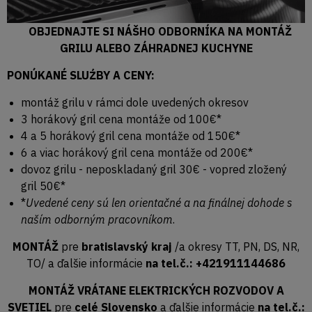
OBJEDNAJTE SI NÁŠHO ODBORNÍKA NA MONTÁŽ
GRILU ALEBO ZÁHRADNEJ KUCHYNE
PONÚKANÉ SLUŹBY A CENY:
montáž grilu v rámci dole uvedených okresov
3 horákový gril cena montáže od 100€*
4 a 5 horákový gril cena montáže od 150€*
6 a viac horákový gril cena montáže od 200€*
dovoz grilu - neposkladaný gril 30€ - vopred zložený
gril 50€*
*
Uvedené ceny sú len orientačné a na finálnej dohode s
naším odborným pracovníkom
.
MONTÁŽ
pre
bratislavský kraj
/a okresy TT, PN, DS, NR,
TO/ a ďalšie informácie
na tel.č.: +421911144686
MONTÁŽ VRÁTANE ELEKTRICKÝCH ROZVODOV A
SVETIEL
pre
celé Slovensko
a ďalšie informácie
na tel.č.: