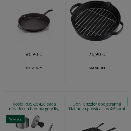
roštom
85,90
€
75,90
€
SKLADOM
SKLADOM
Rösle ROS-25426 sada
Ooni Grizzler obojstranná
náradia na hamburgery lis,
Liatinová panvica s nožičkami
pučítko a obracačka
Novinka