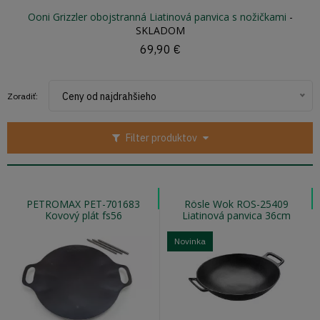
Ooni Grizzler obojstranná Liatinová panvica s nožičkami
-
SKLADOM
69,90 €
Ceny od najdrahšieho
Zoradiť:
Filter produktov
PETROMAX PET-701683
Rösle Wok ROS-25409
Kovový plát fs56
Liatinová panvica 36cm
Novinka