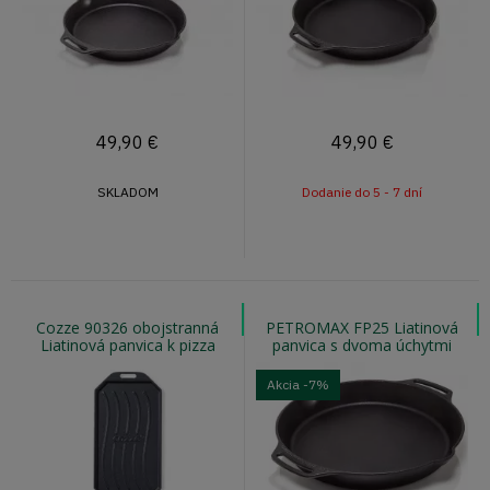
49,90
€
49,90
€
SKLADOM
Dodanie do 5 - 7 dní
Cozze 90326 obojstranná
PETROMAX FP25 Liatinová
Liatinová panvica k pizza
panvica s dvoma úchytmi
peciam
25cm
Akcia
-7%