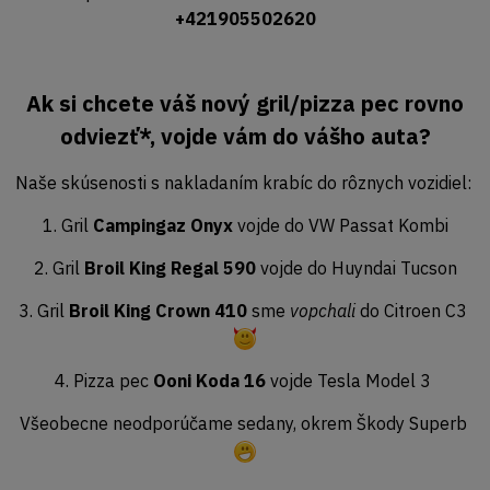
+421905502620
Ak si chcete váš nový gril/pizza pec rovno
odviezť*, vojde vám do vášho auta?
Naše skúsenosti s nakladaním krabíc do rôznych vozidiel:
1. Gril
Campingaz Onyx
vojde do VW Passat Kombi
2. Gril
Broil King Regal 590
vojde do Huyndai Tucson
3. Gril
Broil King Crown 410
sme
vopchali
do Citroen C3
4. Pizza pec
Ooni Koda 16
vojde Tesla Model 3
Všeobecne neodporúčame sedany, okrem Škody Superb