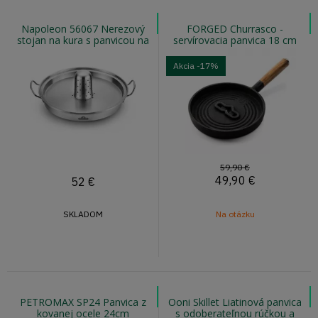
Napoleon 56067 Nerezový
FORGED Churrasco -
stojan na kura s panvicou na
servírovacia panvica 18 cm
zeleninu
Akcia
-17%
59,90 €
49,90
€
52
€
SKLADOM
Na otázku
PETROMAX SP24 Panvica z
Ooni Skillet Liatinová panvica
kovanej ocele 24cm
s odoberateľnou rúčkou a