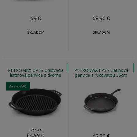
69
€
68,90
€
SKLADOM
SKLADOM
PETROMAX GP35 Grilovacia
PETROMAX FP35 Liatinová
liatinová panvica s dvoma
panvica s rukoväťou 35cm
úchytmi 35cm
Akcia
-6%
69,40 €
64,99
€
62,90
€