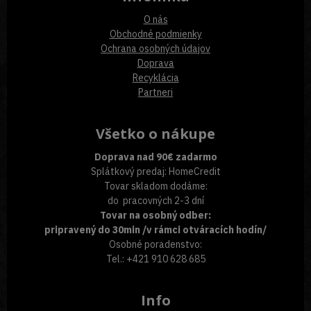
O nás
Obchodné podmienky
Ochrana osobných údajov
Doprava
Recyklácia
Partneri
Všetko o nákupe
Doprava nad 90€ zadarmo
Splátkový predaj: HomeCredit
Tovar skladom dodáme:
do pracovných 2-3 dní
Tovar na osobný odber:
pripravený do 30min /v rámci otváracích hodín/
Osobné poradenstvo:
Tel.: +421 910 628 685
Info