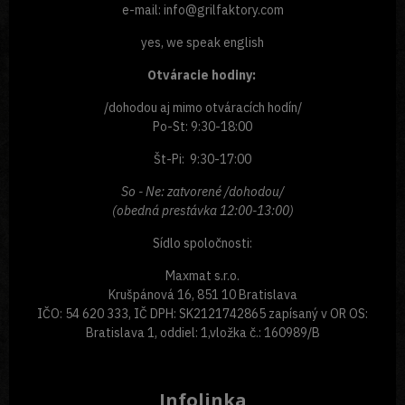
e-mail: info@grilfaktory.com
yes, we speak english
Otváracie hodiny:
/dohodou aj mimo otváracích hodín/
Po-St: 9:30-18:00
Št-Pi: 9:30-17:00
So - Ne: zatvorené /dohodou/
(obedná prestávka 12:00-13:00)
Sídlo spoločnosti:
Maxmat s.r.o.
Krušpánová 16, 851 10 Bratislava
IČO: 54 620 333, IČ DPH: SK2121742865 zapísaný v OR OS:
Bratislava 1, oddiel: 1,vložka č.: 160989/B
Infolinka