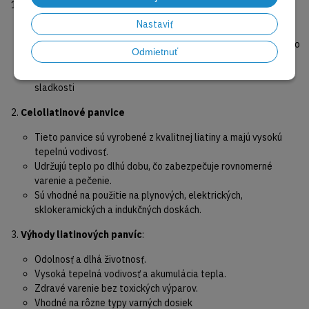
Masívne liatinové panvice so hladkým alebo grilovacím -
vrúbkovaným povrchom
Nastaviť
Tento typ panvíc je charakteristický tým, že jeho liatinové telo
Odmietnuť
je pripravené na najvyššie teploty priamo v ohni
Sú vhodné na opekanie, restovanie, dusenie aj pečenie, ale aj
sladkosti
Celoliatinové panvice
Tieto panvice sú vyrobené z kvalitnej liatiny a majú vysokú
tepelnú vodivosť.
Udržujú teplo po dlhú dobu, čo zabezpečuje rovnomerné
varenie a pečenie.
Sú vhodné na použitie na plynových, elektrických,
sklokeramických a indukčných doskách.
Výhody liatinových panvíc
:
Odolnosť a dlhá životnosť.
Vysoká tepelná vodivosť a akumulácia tepla.
Zdravé varenie bez toxických výparov.
Vhodné na rôzne typy varných dosiek