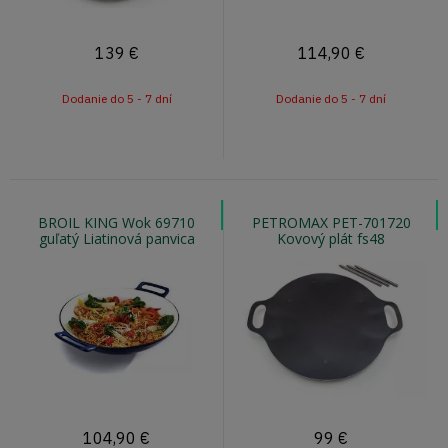
139
€
114,90
€
Dodanie do 5 - 7 dní
Dodanie do 5 - 7 dní
BROIL KING Wok 69710
PETROMAX PET-701720
guľatý Liatinová panvica
Kovový plát fs48
35,6cm
104,90
€
99
€