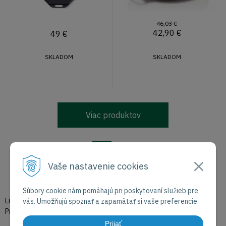
46,03 €
42,90
€
49
€
SKLADOM
SKLADOM
Viac produktov
1
2
Vaše nastavenie cookies
Produkty:
1
-
30
/
42
| Aktuálna strana:
1
/
2
Súbory cookie nám pomáhajú pri poskytovaní služieb pre
Liatinové panvice majú mnoho výhod a sú obľúbené medzi kuchármi.
vás. Umožňujú spoznať a zapamätať si vaše preferencie.
Prečo potrebujete liatinovú panvicu? Tu je zopár dóvodov:
Prijať