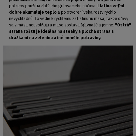
potreby použitia ďalšieho grilovacieho náčinia.
Liatina veľmi
dobre akumuluje teplo
a po otvorení veka rošty rýchlo
nevychladnú. To vedie k rýchlemu zatiahnutiu mäsa, takže šťavy
sa z mäsa neuvoľňujú a mäso zostáva šťavnaté a jemné.
"Ostrá"
strana roštu je ideálna na steaky a plochá strana s
drážkami na zeleninu a iné menšie potraviny.