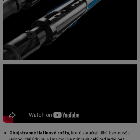
Obojstranné liatinové rošty
, ktoré zaručujú dlhú životnosť a
jednoduchú údržbu, vám umožnia pripraviť celý rad jedál bez