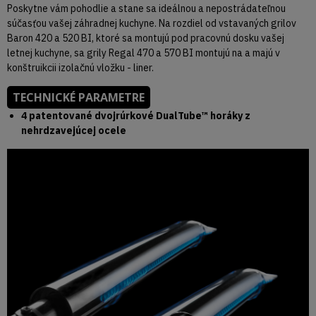
Poskytne vám pohodlie a stane sa ideálnou a nepostrádateľnou
súčasťou vašej záhradnej kuchyne. Na rozdiel od vstavaných grilov
Baron 420 a 520 BI, ktoré sa montujú pod pracovnú dosku vašej
letnej kuchyne, sa grily Regal 470 a 570 BI montujú na a majú v
konštruikcii izolačnú vložku - liner.
TECHNICKÉ PARAMETRE
4 patentované dvojrúrkové DualTube™ horáky z
nehrdzavejúcej ocele