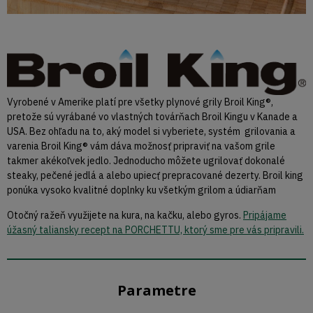
Vyrobené v Amerike platí pre všetky plynové grily Broil King®,
pretože sú vyrábané vo vlastných továrňach Broil Kingu v Kanade a
USA. Bez ohľadu na to, aký model si vyberiete, systém grilovania a
varenia Broil King® vám dáva možnosť pripraviť na vašom grile
takmer akékoľvek jedlo. Jednoducho môžete ugrilovať dokonalé
steaky, pečené jedlá a alebo upiecť prepracované dezerty. Broil king
ponúka vysoko kvalitné doplnky ku všetkým grilom a údiarňam
Otočný ražeň využijete na kura, na kačku, alebo gyros.
Pripájame
úžasný taliansky recept na PORCHETTU, ktorý sme pre vás pripravili.
Parametre