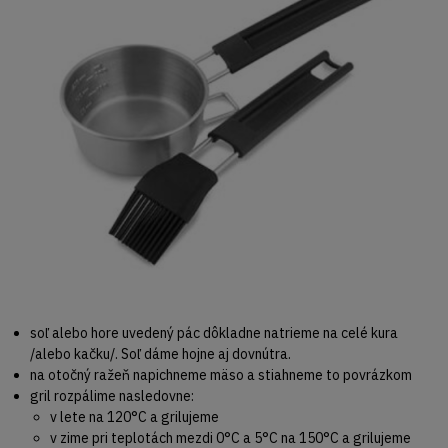
soľ alebo hore uvedený pác dôkladne natrieme na celé kura
/alebo kačku/. Soľ dáme hojne aj dovnútra.
na otočný ražeň napichneme mäso a stiahneme to povrázkom
gril rozpálime nasledovne:
v lete na 120°C a grilujeme
v zime pri teplotách mezdi 0°C a 5°C na 150°C a grilujeme