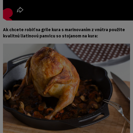
Ak chcete robiť na grile kura s marinovaním z vnútra použite
kvalitnú liatinovú panvicu so stojanom na kura: