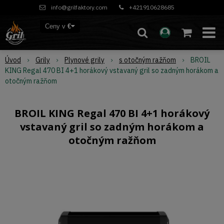
info@grilfaktory.com
+421910628685
Ceny v
€
Úvod
Grily
Plynové grily
s otočným ražňom
BROIL
KING Regal 470 BI 4+1 horákový vstavaný gril so zadným horákom a
otočným ražňom
BROIL KING Regal 470 BI 4+1 horákový
vstavaný gril so zadným horákom a
otočným ražňom