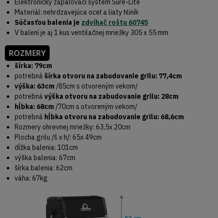
Elektronický zapaľovací systém Sure-Lite
Materiál: nehrdzavejúca oceľ a liaty hliník
Súčasťou balenia je
zdvíhač roštu 60745
V balení je aj 1 kus ventilačnej mriežky 305 x 55 mm
ROZMERY
šírka: 79cm
potrebná
šírka otvoru na zabudovanie grilu: 77,4cm
výška: 63cm
/85cm s otvoreným vekom/
potrebná
výška otvoru na zabudovanie grilu: 28cm
hĺbka: 68cm
/70cm s otvoreným vekom/
potrebná
hĺbka otvoru na zabudovanie grilu: 68,6cm
Rozmery ohrevnej mriežky: 63,5x 20cm
Plocha grilu /š x h/: 65x 49cm
dĺžka balenia: 101cm
výška balenia: 67cm
šírka balenia: 62cm
váha: 67kg