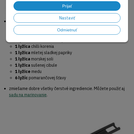
Prijať
Nastaviť
ak začínate stačí kura naozaj dôkladne nasoliť. Ak sa chcete
posunúť ďalej, skúste tento suchý pác. Ingrediencie:
Odmietnuť
4 lyžice
olivového oleja
2 lyžice
sezamového oleja
1 lyžica
chilli korenia
1 lyžica
mletej sladkej papriky
1 lyžica
morskej soli
1 lyžica
sušenej cibule
1 lyžice
medu
6 lyžíc
pomarančovej šťavy
zmiešame dobre všetky čerstvé ingrediencie. Môžete použiť aj
sadu na marinovanie
.