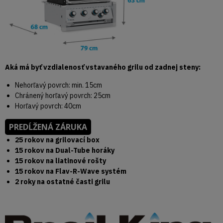
Aká má byť vzdialenosť vstavaného grilu od zadnej steny:
Nehorľavý povrch: min. 15cm
Chránený horľavý povrch: 25cm
Horľavý povrch: 40cm
PREDĹŽENÁ ZÁRUKA
25 rokov na grilovací box
15 rokov na Dual-Tube horáky
15 rokov na liatinové rošty
15 rokov na Flav-R-Wave systém
2 roky na ostatné časti grilu