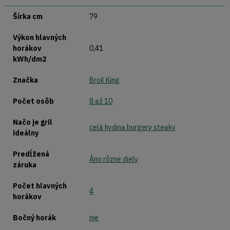
Šírka cm
79
Výkon hlavných
horákov
0,41
kWh/dm2
Značka
Broil King
Počet osôb
8 až 10
Načo je gril
celá hydina burgery steaky
ideálny
Predĺžená
Áno rôzne diely
záruka
Počet hlavných
4
horákov
Bočný horák
nie