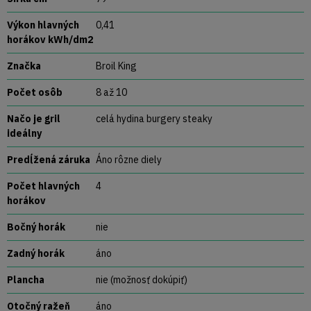
Výkon hlavných
0,41
horákov kWh/dm2
Značka
Broil King
Počet osôb
8 až 10
Načo je gril
celá hydina burgery steaky
ideálny
Predĺžená záruka
Áno rôzne diely
Počet hlavných
4
horákov
Bočný horák
nie
Zadný horák
áno
Plancha
nie (možnosť dokúpiť)
Otočný ražeň
áno