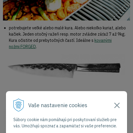
potrebujete veľké alebo malé kura. Alebo niekoľko kuriat, alebo
kačiek. Jeden otočný ražeň resp. motor zvládne záťaž 7 až 9kg.
Kura očistite od prebytočných častí. Ideálne s
kovanými
nožmi FORGED
.
Vaše nastavenie cookies
Súbory cookie nám pomáhajú pri poskytovaní služieb pre
vás. Umožňujú spoznať a zapamätať si vaše preferencie.