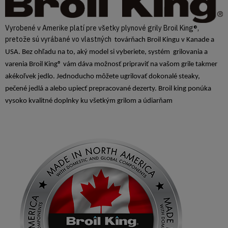
Vyrobené v Amerike platí pre všetky plynové grily Broil King®,
pretože sú vyrábané vo vlastných
továrňach Broil Kingu v Kanade a
USA. Bez ohľadu na to, aký model si vyberiete, systém grilovania a
varenia Broil King® vám dáva možnosť pripraviť na vašom grile takmer
akékoľvek jedlo. Jednoducho môžete ugrilovať dokonalé steaky,
pečené jedlá a alebo upiecť prepracované dezerty. Broil king ponúka
vysoko kvalitné doplnky ku všetkým grilom a údiarňam