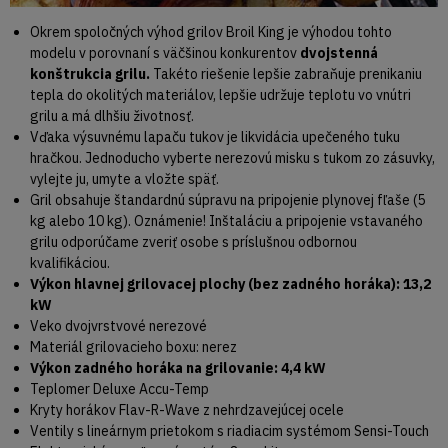
Okrem spoločných výhod grilov Broil King je výhodou tohto
modelu v porovnaní s väčšinou konkurentov
dvojstenná
konštrukcia grilu.
Takéto riešenie lepšie zabraňuje prenikaniu
tepla do okolitých materiálov, lepšie udržuje teplotu vo vnútri
grilu a má dlhšiu životnosť.
Vďaka výsuvnému lapaču tukov je likvidácia upečeného tuku
hračkou. Jednoducho vyberte nerezovú misku s tukom zo zásuvky,
vylejte ju, umyte a vložte späť.
Gril obsahuje štandardnú súpravu na pripojenie plynovej fľaše (5
kg alebo 10 kg). Oznámenie! Inštaláciu a pripojenie vstavaného
grilu odporúčame zveriť osobe s príslušnou odbornou
kvalifikáciou.
Výkon hlavnej grilovacej plochy (bez zadného horáka): 13,2
kW
Veko dvojvrstvové nerezové
Materiál grilovacieho boxu: nerez
Výkon zadného horáka na grilovanie: 4,4 kW
Teplomer Deluxe Accu-Temp
Kryty horákov Flav-R-Wave z nehrdzavejúcej ocele
Ventily s lineárnym prietokom s riadiacim systémom Sensi-Touch