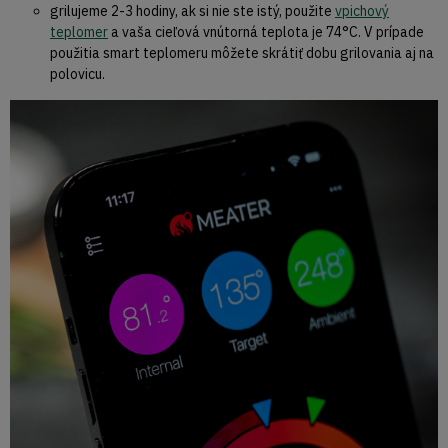
grilujeme 2-3 hodiny, ak si nie ste istý, použite
vpichový
teplomer
a vaša cieľová vnútorná teplota je 74°C. V prípade
použitia smart teplomeru môžete skrátiť dobu grilovania aj na
polovicu.