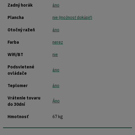
Zadný horák
áno
Plancha
nie (možnosť dokúpiť)
Otočný ražeň
áno
Farba
nerez
Wifi/BT
nie
Podsvietené
áno
ovládače
Teplomer
áno
Vrátenie tovaru
Áno
do 30dní
Hmotnosť
67 kg