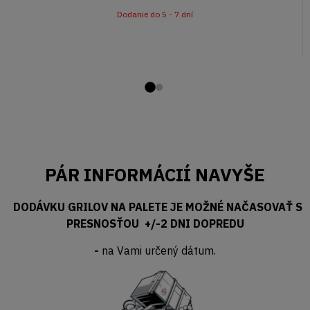
Dodanie do 5 - 7 dní
Prejsďż˝ na snďż
Prejsďż˝ na snď
PÁR INFORMÁCIÍ NAVYŠE
DODÁVKU GRILOV NA PALETE JE MOŽNÉ NAČASOVAŤ S
PRESNOSŤOU +/-2 DNI DOPREDU
-
na Vami určený dátum.