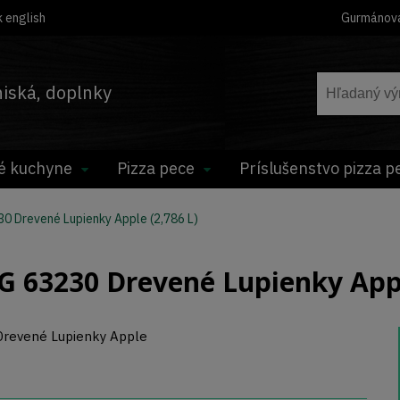
 english
Gurmánov
hniská, doplnky
é kuchyne
Pizza pece
Príslušenstvo pizza p
0 Drevené Lupienky Apple (2,786 L)
 63230 Drevené Lupienky Appl
Drevené Lupienky Apple