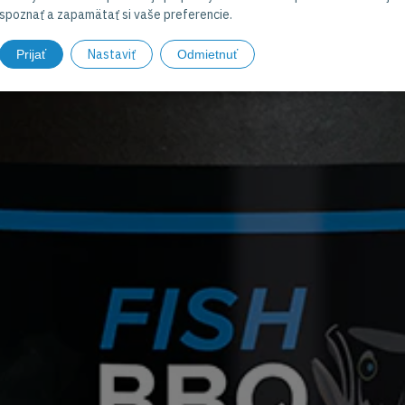
spoznať a zapamätať si vaše preferencie.
Nastaviť
Prijať
Odmietnuť