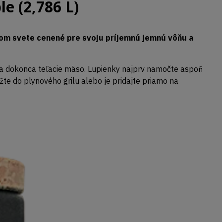
e (2,786 L)
kom svete cenené pre svoju príjemnú jemnú vôňu a
ú a dokonca teľacie mäso. Lupienky najprv namočte aspoň
te do plynového grilu alebo je pridajte priamo na