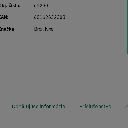
Obj. čislo:
63230
EAN:
60162632303
Značka
Broil King
Doplňujúce informácie
Príslušenstvo
Z