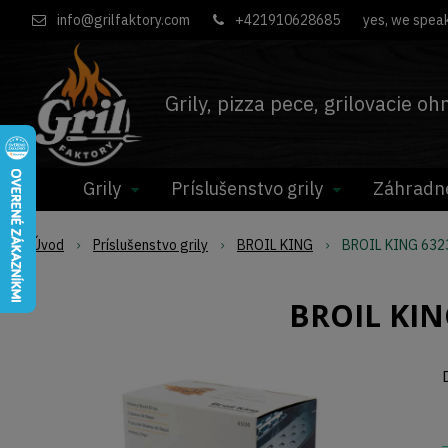
info@grilfaktory.com
+421910628685
yes, we speak
Grily, pizza pece, grilovacie o
Grily
Príslušenstvo grily
Záhradn
Úvod
Príslušenstvo grily
BROIL KING
BROIL KING 6323
BROIL KING