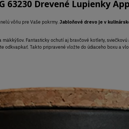
 63230 Drevené Lupienky Appl
dinelú vôňu pre Vaše pokrmy.
Jabloňové drevo je v kulinárs
a mäkkýšov. Fantasticky ochutí aj bravčové kotlety, sviečkov
te odkvapkať. Takto pripravené vložte do údiaceho boxu a vlož