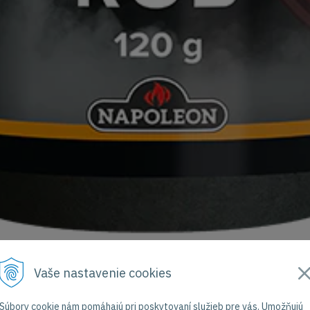
Vaše nastavenie cookies
Súbory cookie nám pomáhajú pri poskytovaní služieb pre vás. Umožňujú