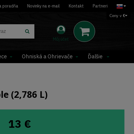
a poradňa
Novinky na e-mail
Kontakt
Partneri
Ceny v
€
Môj účet
ece
Ohniská a Ohrievače
Ďalšie
e (2,786 L)
13
€