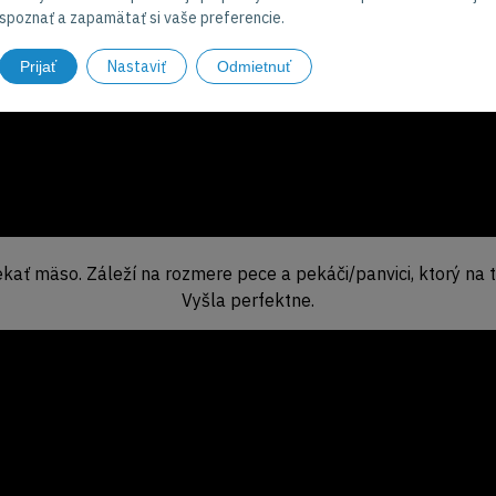
spoznať a zapamätať si vaše preferencie.
Nastaviť
Prijať
Odmietnuť
pekať mäso. Záleží na rozmere pece a pekáči/panvici, ktorý na 
Vyšla perfektne.