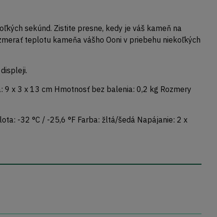
kých sekúnd. Zistite presne, kedy je váš kameň na
zmerať teplotu kameňa vášho Ooni v priebehu niekoľkých
ispleji.
a: 9 x 3 x 13 cm Hmotnosť bez balenia: 0,2 kg Rozmery
a: -32 °C / -25,6 °F Farba: žltá/šedá Napájanie: 2 x