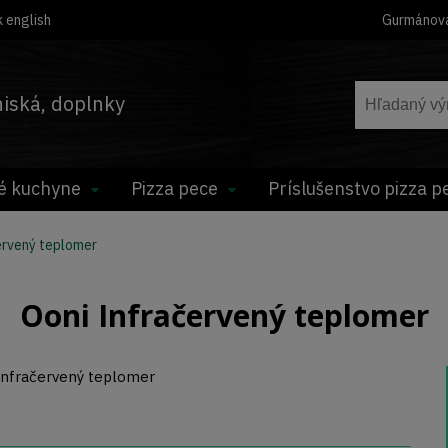
 english
Gurmánov
hniská, doplnky
é kuchyne
Pizza pece
Príslušenstvo pizza p
ervený teplomer
Ooni Infračervený teplomer
Infračervený teplomer