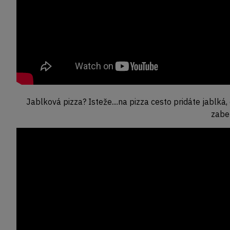
Jablková pizza? Isteže....na pizza cesto pridáte jablká
zaber