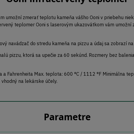
 umožní zmerať teplotu kameňa vášho Ooni v priebehu niekoľ
ačervený teplomer Ooni s laserovým ukazovátkom vám umožní 
ový navádzač do stredu kameňa na pizzu a údaj sa zobrazí na d
alú pizzu, ktorá sa upečie za 60 sekúnd. Rozmery bez baleni
a Fahrenheita Max. teplota: 600 °C / 1112 °F Minimálna teplot
e vhodný na lekárske účely.
Parametre