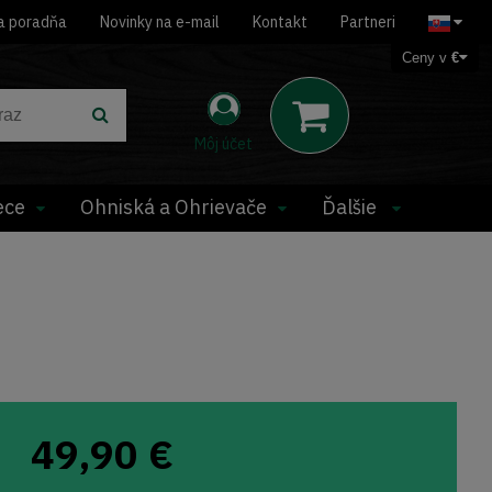
a poradňa
Novinky na e-mail
Kontakt
Partneri
Ceny v
€
Môj účet
ece
Ohniská a Ohrievače
Ďalšie
49,90
€