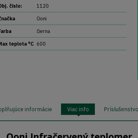
Obj. čislo:
1120
Značka
Ooni
Farba
čierna
Max teplota °C
600
plňujúce informácie
Viac info
Príslušenstv
Ooni Infračervený teplomer