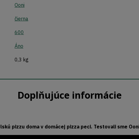
Ooni
čierna
600
Áno
0,3 kg
Doplňujúce informácie
lskú pizzu doma v domácej pizza peci. Testovali sme Ooni