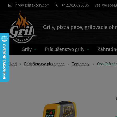
info@grilfaktory.com
+421910628685
yes, we speak
Grily, pizza pece, grilovacie o
Grily
Príslušenstvo grily
Záhradn
Úvod
Príslušenstvo pizza pece
Teplomery
Ooni Infrač