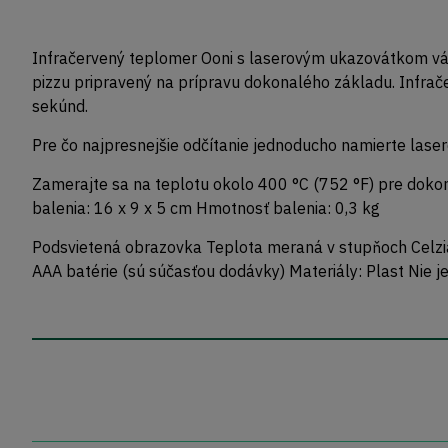
Infračervený teplomer Ooni s laserovým ukazovátkom vám
pizzu pripravený na prípravu dokonalého základu. Infr
sekúnd.
Pre čo najpresnejšie odčítanie jednoducho namierte laser
Zamerajte sa na teplotu okolo 400 °C (752 °F) pre dokon
balenia: 16 x 9 x 5 cm Hmotnosť balenia: 0,3 kg
Podsvietená obrazovka Teplota meraná v stupňoch Celzia 
AAA batérie (sú súčasťou dodávky) Materiály: Plast Nie j