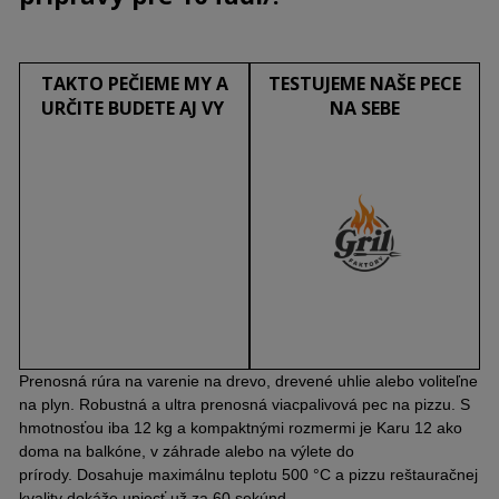
TAKTO PEČIEME MY A
TESTUJEME NAŠE PECE
URČITE BUDETE AJ VY
NA SEBE
Prenosná rúra na varenie na drevo, drevené uhlie alebo voliteľne
na plyn. Robustná a ultra prenosná viacpalivová pec na pizzu. S
hmotnosťou iba 12 kg a kompaktnými rozmermi je Karu 12 ako
doma na balkóne, v záhrade alebo na výlete do
prírody. Dosahuje maximálnu teplotu 500 °C a pizzu reštauračnej
kvality dokáže upiecť už za 60 sekúnd.