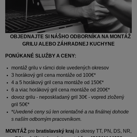
OBJEDNAJTE SI NÁŠHO ODBORNÍKA NA MONTÁŽ
GRILU ALEBO ZÁHRADNEJ KUCHYNE
PONÚKANÉ SLUŹBY A CENY:
montáž grilu v rámci dole uvedených okresov
3 horákový gril cena montáže od 100€*
4 a 5 horákový gril cena montáže od 150€*
6 a viac horákový gril cena montáže od 200€*
dovoz grilu - neposkladaný gril 30€ - vopred zložený
gril 50€*
*
Uvedené ceny sú len orientačné a na finálnej dohode
s naším odborným pracovníkom
.
MONTÁŽ
pre
bratislavský kraj
/a okresy TT, PN, DS, NR,