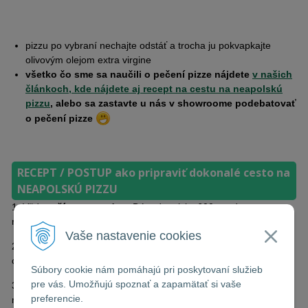
pizzu po vybraní nechajte odstáť a trocha ju pokvapkajte
olivovým olejom extra virgine
všetko čo sme sa naučili o pečení pizze nájdete
v našich
článkoch, kde nájdete aj recept na cestu na neapolskú
pizzu
, alebo sa zastavte u nás v showroome podebatovať
o pečení pizze
RECEPT / POSTUP ako pripraviť dokonalé cesto na
NEAPOLSKÚ PIZZU
1. Vždy
začínate s vodou
. Dáte do misky 600g vody a
rozmiešate 30g soli, dokonale rozmiešate
Vaše nastavenie cookies
2. Pridáte 10% múky čo znamená pri hydratácii 60%, 100g, teda
celková dávka múky je 1kg. Rozmiešate a prídáte 2g droždia
Súbory cookie nám pomáhajú pri poskytovaní služieb
pre vás. Umožňujú spoznať a zapamätať si vaše
3. Počkáte kým začne droždie pracovať a za stáleho miešania a
preferencie.
miesenia postupne pridávate zvyšok múky až vyformujete cesto.