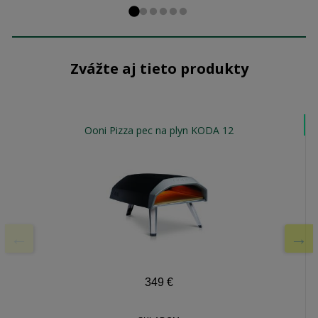
Prejsďż˝ na snďż˝m
Prejsďż˝ na snďż˝
Prejsďż˝ na snďż
Prejsďż˝ na snď
Prejsďż˝ na sn
Prejsďż˝ na s
Zvážte aj tieto produkty
Ooni Pizza pec na plyn KODA 12
349
€