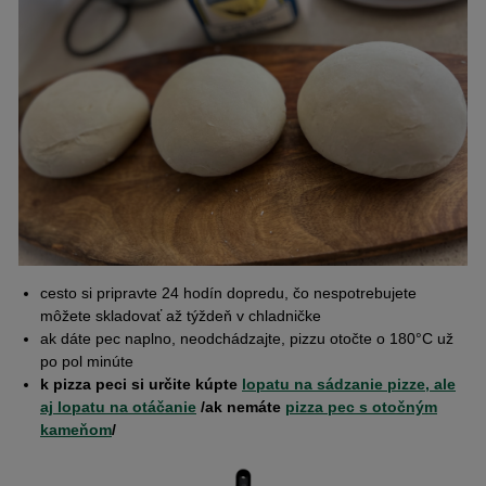
cesto si pripravte 24 hodín dopredu, čo nespotrebujete
môžete skladovať až týždeň v chladničke
ak dáte pec naplno, neodchádzajte, pizzu otočte o 180°C už
po pol minúte
k pizza peci si určite kúpte
lopatu na sádzanie pizze, ale
aj lopatu na otáčanie
/ak nemáte
pizza pec s otočným
kameňom
/