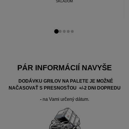
SKLADOM
Prejsďż˝ na snďż˝
Prejsďż˝ na snďż
Prejsďż˝ na snď
Prejsďż˝ na sn
Prejsďż˝ na s
PÁR INFORMÁCIÍ NAVYŠE
DODÁVKU GRILOV NA PALETE JE MOŽNÉ
NAČASOVAŤ S PRESNOSŤOU +/-2 DNI DOPREDU
-
na Vami určený dátum.