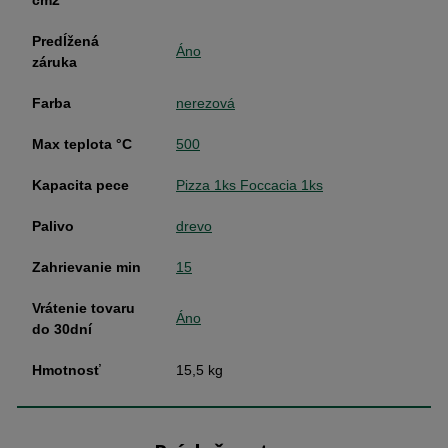
Predĺžená
Áno
záruka
Farba
nerezová
Max teplota °C
500
Kapacita pece
Pizza 1ks Foccacia 1ks
Palivo
drevo
Zahrievanie min
15
Vrátenie tovaru
Áno
do 30dní
Hmotnosť
15,5 kg