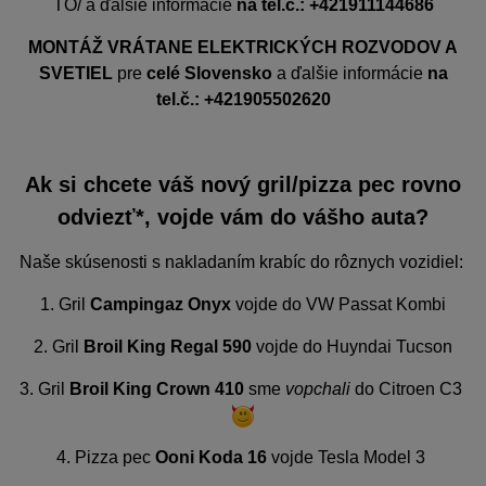
TO/ a ďalšie informácie
na tel.č.: +421911144686
MONTÁŽ VRÁTANE ELEKTRICKÝCH ROZVODOV A
SVETIEL
pre
celé Slovensko
a ďalšie informácie
na
tel.č.: +421905502620
Ak si chcete váš nový gril/pizza pec rovno
odviezť*, vojde vám do vášho auta?
Naše skúsenosti s nakladaním krabíc do rôznych vozidiel:
1. Gril
Campingaz Onyx
vojde do VW Passat Kombi
2. Gril
Broil King Regal 590
vojde do Huyndai Tucson
3. Gril
Broil King Crown 410
sme
vopchali
do Citroen C3
4. Pizza pec
Ooni Koda 16
vojde Tesla Model 3