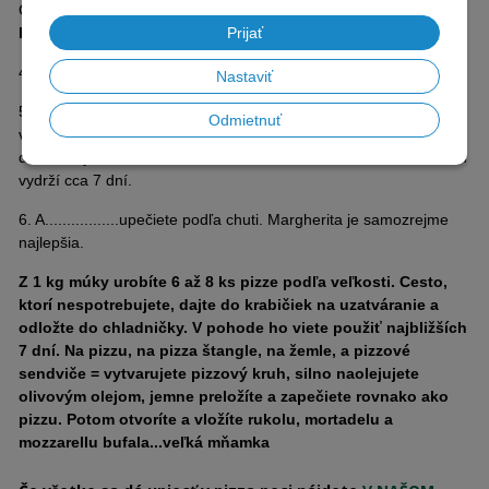
Cesto sa po dosiahnutí teploty okolo 22°C prestane lepiť,
len
Prijať
buďte trpezlivý
4. Nechajte 2 hodiny vykysnúť
Nastaviť
5. Vytvarujete bochníky a necháte odpočívať 24hodín prikryté
Odmietnuť
vlhkou utierkou na teplom mieste. Cesto, ktoré nevyužijete dajte
do zavretých krabičiek = 1 bochník/ 1 krabička. V chladničke vám
vydrží cca 7 dní.
6. A.................upečiete podľa chuti. Margherita je samozrejme
najlepšia.
Z 1 kg múky urobíte 6 až 8 ks pizze podľa veľkosti. Cesto,
ktorí nespotrebujete, dajte do krabičiek na uzatváranie a
odložte do chladničky. V pohode ho viete použiť najbližších
7 dní. Na pizzu, na pizza štangle, na žemle, a pizzové
sendviče = vytvarujete pizzový kruh, silno naolejujete
olivovým olejom, jemne preložíte a zapečiete rovnako ako
pizzu. Potom otvoríte a vložíte rukolu, mortadelu a
mozzarellu bufala...veľká mňamka