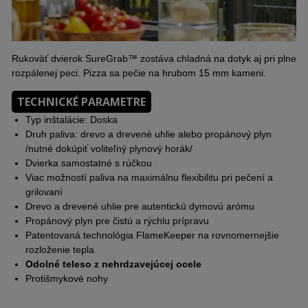
Rukoväť dvierok SureGrab™ zostáva chladná na dotyk aj pri plne
rozpálenej peci. Pizza sa pečie na hrubom 15 mm kameni.
TECHNICKÉ PARAMETRE
Typ inštalácie: Doska
Druh paliva: drevo a drevené uhlie alebo propánový plyn
/nutné dokúpiť voliteľný plynový horák/
Dvierka samostatné s rúčkou
Viac možností paliva na maximálnu flexibilitu pri pečení a
grilovaní
Drevo a drevené uhlie pre autentickú dymovú arómu
Propánový plyn pre čistú a rýchlu prípravu
Patentovaná technológia FlameKeeper na rovnomernejšie
rozloženie tepla
Odolné teleso z nehrdzavejúcej ocele
Protišmykové nohy