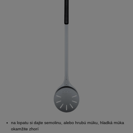
na lopatu si dajte semolinu, alebo hrubú múku, hladká múka
okamžite zhorí