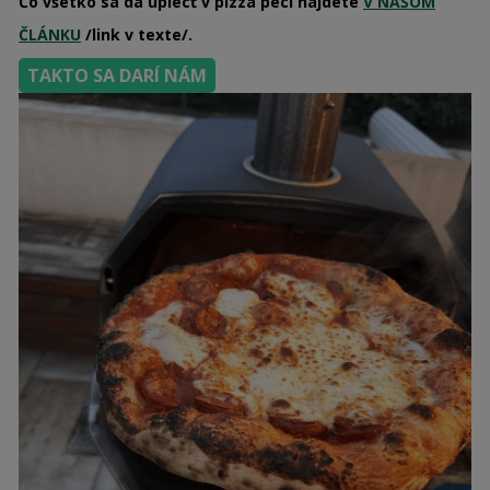
Čo všetko sa dá upiecť v pizza peci nájdete
V NAŠOM
ČLÁNKU
/link v texte/.
TAKTO SA DARÍ NÁM