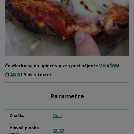
Čo všetko sa dá upiecť v pizza peci nájdete
V NAŠOM
ČLÁNKU
/link v texte/.
Parametre
Značka
Ooni
Hlavná plocha
33x33
cm2