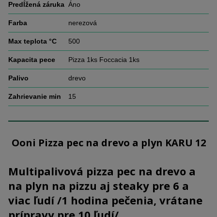
Predĺžená záruka
Áno
Farba
nerezová
Max teplota °C
500
Kapacita pece
Pizza 1ks Foccacia 1ks
Palivo
drevo
Zahrievanie min
15
Ooni Pizza pec na drevo a plyn KARU 12
Multipalivová pizza pec na drevo a
na plyn na pizzu aj steaky pre 6 a
viac ľudí /1 hodina pečenia, vrátane
prípravy pre 10 ľudí/.