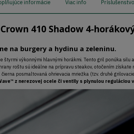
plňujúce informácie
Viac info
Príslušenstv
Crown 410 Shadow 4-horákový 
vne na burgery a hydinu a zeleninu.
e štyrmi výkonnými hlavnými horákmi. Tento gril ponúka silu 
é hrany roštu sú ideálne na prípravu steakov, otočením získate 
), čierna posmaltovaná ohrievacia mriežka (tzv. druhé grilovac
ave™ z nerezovej ocele či ventily s plynulou reguláciou 