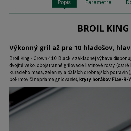
Popis
Parametre
Do
BROIL KING 
Výkonný gril až pre 10 hladošov, hla
Broil King - Crown 410 Black v základnej výbave disponuj
dvojité veko, obojstranné grilovacie liatinové rošty (ostr
kuracieho mäsa, zeleniny a ďalších drobnejších potravín 
pokrmov či nepriame grilovanie),
kryty horákov Flav-R-W