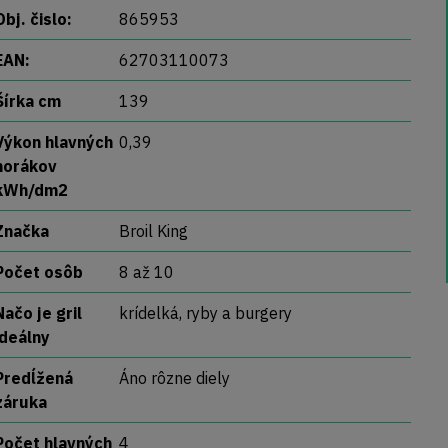
Obj. čislo:
865953
EAN:
62703110073
Šírka cm
139
Výkon hlavných
0,39
horákov
kWh/dm2
Značka
Broil King
Počet osôb
8 až 10
Načo je gril
krídelká, ryby a burgery
ideálny
Predĺžená
Áno rôzne diely
záruka
Počet hlavných
4