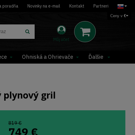
a poradňa
Novinky na e-mail
Kontakt
Partneri
Ceny v
€
Môj účet
ece
Ohniská a Ohrievače
Ďalšie
plynový gril
819 €
749
€