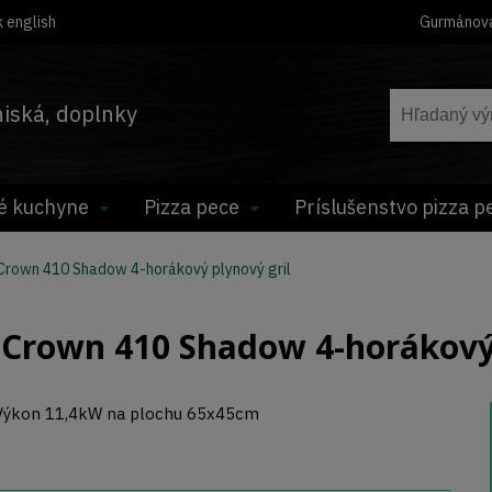
 english
Gurmánov
hniská, doplnky
é kuchyne
Pizza pece
Príslušenstvo pizza p
rown 410 Shadow 4-horákový plynový gril
Crown 410 Shadow 4-horákový 
Výkon 11,4kW na plochu 65x45cm