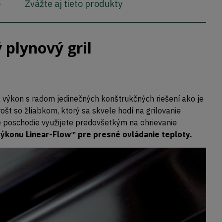
o
Zvážte aj tieto produkty
plynový gril
a výkon s radom jedinečných konštrukčných riešení ako je
rošt so žliabkom, ktorý sa skvele hodí na grilovanie
ie poschodie využijete predovšetkým na ohrievanie
výkonu Linear-Flow™ pre presné ovládanie teploty.