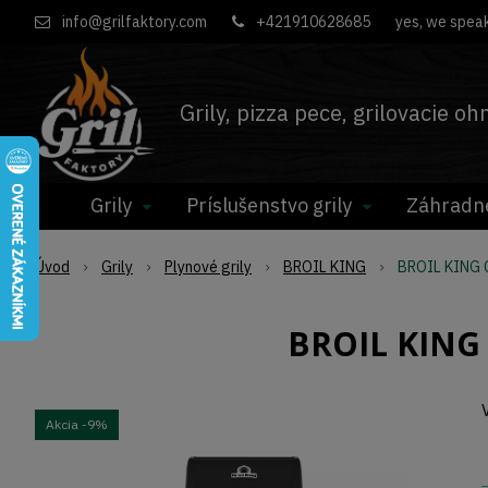
info@grilfaktory.com
+421910628685
yes, we speak
Grily, pizza pece, grilovacie o
Grily
Príslušenstvo grily
Záhradn
Úvod
Grily
Plynové grily
BROIL KING
BROIL KING C
BROIL KING 
Akcia
-9%