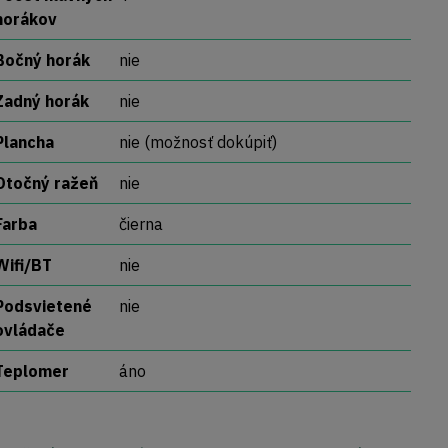
horákov
Bočný horák
nie
Zadný horák
nie
Plancha
nie (možnosť dokúpiť)
Otočný ražeň
nie
Farba
čierna
Wifi/BT
nie
Podsvietené
nie
ovládače
Teplomer
áno