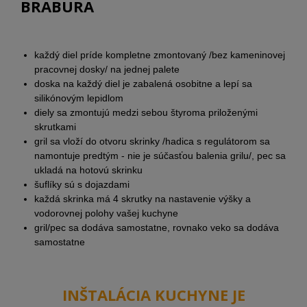
BRABURA
každý diel príde kompletne zmontovaný /bez kameninovej
pracovnej dosky/ na jednej palete
doska na každý diel je zabalená osobitne a lepí sa
silikónovým lepidlom
diely sa zmontujú medzi sebou štyroma priloženými
skrutkami
gril sa vloží do otvoru skrinky /hadica s regulátorom sa
namontuje predtým - nie je súčasťou balenia grilu/, pec sa
ukladá na hotovú skrinku
šuflíky sú s dojazdami
každá skrinka má 4 skrutky na nastavenie výšky a
vodorovnej polohy vašej kuchyne
gril/pec sa dodáva samostatne, rovnako veko sa dodáva
samostatne
INŠTALÁCIA KUCHYNE JE