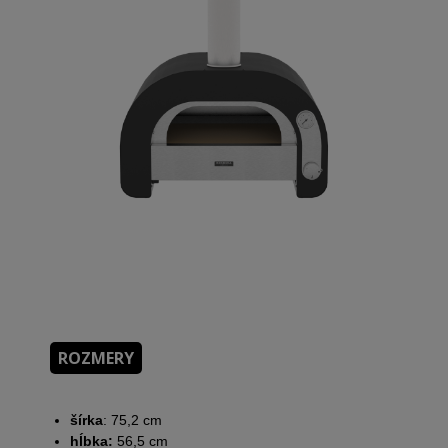
ROZMERY
šírka
: 75,2 cm
hĺbka:
56,5 cm