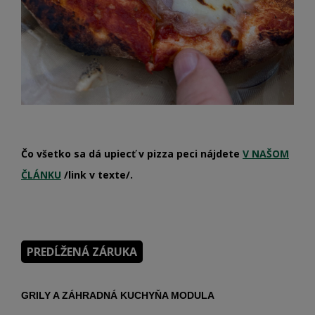
Čo všetko sa dá upiecť v pizza peci nájdete
V NAŠOM
ČLÁNKU
/link v texte/.
PREDĹŽENÁ ZÁRUKA
GRILY A ZÁHRADNÁ KUCHYŇA MODULA