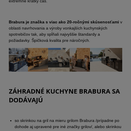
extrémne krátky čas.
Brabura je značka s viac ako 20-ročnými skúsenosťami
v
oblasti navrhovania a výroby vonkajších kuchynských
spotrebičov tak, aby spĺňali najvyššie štandardy a
požiadavky. Špičková kvalita pre náročných.
ZÁHRADNÉ KUCHYNE BRABURA SA
DODÁVAJÚ
so skrinkou na gril na mieru grilom Brabura /prípadne po
dohode aj upravené pre iné značky grilov/, alebo skrinkou