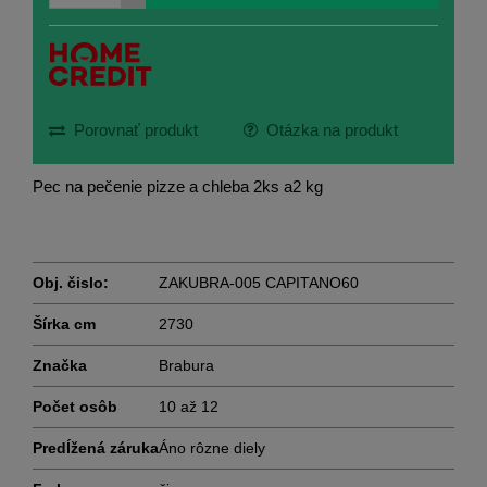
Porovnať produkt
Otázka na produkt
Pec na pečenie pizze a chleba 2ks a2 kg
Obj. čislo:
ZAKUBRA-005 CAPITANO60
Šírka cm
2730
Značka
Brabura
Počet osôb
10 až 12
Predĺžená záruka
Áno rôzne diely