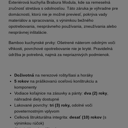
Exteriérová kuchyňa Brabura Modula, kde sa remeselná
zručnosť stretáva s odolnosťou. Táto záruka je výhradne pre
domácnosti, ktorú nie je možné previesť, pokrýva vady
materiálov a spracovania, s výnimkou bežného
opotrebovania, nesprávneho používania, zneužívania alebo
nesprávnej inštalácie.
Bamboo kuchynské prvky: Ošetrené náterom odolným voči
vlhkosti, povrchové opotrebovanie nie je kryté. Pravidelná
údržba je potrebná, najmä za nepriaznivých podmienok.
Doživotná
na nerezové rošty/šasi a horáky
5 rokov
na práškovanú oceľovú konštrukciu a
komponenty
Vodiace koľajnice na zásuvky a pánty:
dva (2) roky
,
náhradné diely dostupné
Lakované povrchy:
tri (3) roky,
odolné voči
poveternostným vplyvom
Celková štrukturálna integrita:
desať (10) rokov
(s
výnimkou rúčok)