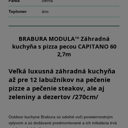
Farba
čierna
Teplomer
áno
BRABURA MODULA™ Záhradná
kuchyňa s pizza pecou CAPITANO 60
2,7m
Veľká luxusná záhradná kuchyňa
až pre 12 labužníkov na pečenie
pizze a pečenie steakov, ale aj
zeleniny a dezertov /270cm/
Outdoor kuchyne Brabura sú odolné voči poveternostným
vplyvom a sú dodávané predmontované a ich inštalácia trvá