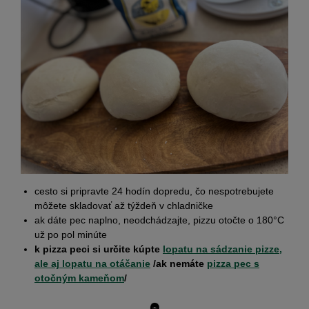
cesto si pripravte 24 hodín dopredu, čo nespotrebujete
môžete skladovať až týždeň v chladničke
ak dáte pec naplno, neodchádzajte, pizzu otočte o 180°C
už po pol minúte
k pizza peci si určite kúpte
lopatu na sádzanie pizze,
ale aj lopatu na otáčanie
/ak nemáte
pizza pec s
otočným kameňom
/