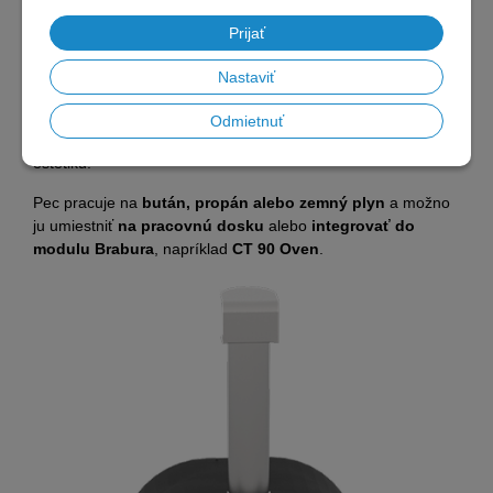
automaticky uzavrie prívod plynu v prípade náhodného
zhasnutia plameňa.
Prijať
Zapaľovanie je
piezoelektrické
, čo umožňuje jednoduché
Nastaviť
používanie bez potreby batérií alebo elektrického pripojenia.
Ovládacie gombíky
sú podsvietené
LED osvetlením
v
Odmietnuť
bielej alebo oranžovej farbe, čo zvyšuje viditeľnosť aj
estetiku.
Pec pracuje na
bután, propán alebo zemný plyn
a možno
ju umiestniť
na pracovnú dosku
alebo
integrovať do
modulu Brabura
, napríklad
CT 90 Oven
.