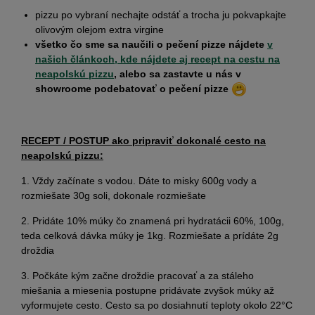
pizzu po vybraní nechajte odstáť a trocha ju pokvapkajte
olivovým olejom extra virgine
všetko čo sme sa naučili o pečení pizze nájdete
v
našich článkoch, kde nájdete aj recept na cestu na
neapolskú pizzu
, alebo sa zastavte u nás v
showroome podebatovať o pečení pizze
RECEPT / POSTUP ako pripraviť dokonalé cesto na
neapolskú pizzu:
1. Vždy začínate s vodou. Dáte to misky 600g vody a
rozmiešate 30g soli, dokonale rozmiešate
2. Pridáte 10% múky čo znamená pri hydratácii 60%, 100g,
teda celková dávka múky je 1kg. Rozmiešate a prídáte 2g
droždia
3. Počkáte kým začne droždie pracovať a za stáleho
miešania a miesenia postupne pridávate zvyšok múky až
vyformujete cesto. Cesto sa po dosiahnutí teploty okolo 22°C