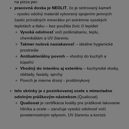
na pizza pec
pracovná doska je NEOLIT
, čo je sintrovaný kameň
- vysoko odolný materiál vytvorený spojením jemných
častíc prírodných minerálov pri extrémne vysokých
teplotách a tlaku – bez použitia živíc či lepidiel
Vysoká odolnosť
voči poškriabaniu, teplu,
chemikáliám a UV žiareniu
Takmer nulová nasiakavosť
– ideálne hygienické
prostredie
Antibakteriálny povrch
– vhodný do kuchýň a
kúpeľní
Vhodný do interiéru aj exteriéru
– kuchynské dosky,
obklady, fasády, sprchy
Povrch je mierne drsný - protišmykový
telo skrinky je z pozinkovanej ocele s mimoriadne
odolným práškovým nástrekom
(Qualicoat)
Qualicoat
je certifikácia kvality pre práškové lakovanie
hliníka a ocele – zaručuje vysokú odolnosť voči
poveternostným vplyvom, UV žiareniu a korózii.