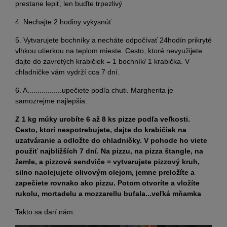
prestane lepiť, len buďte trpezlivý
4. Nechajte 2 hodiny vykysnúť
5. Vytvarujete bochníky a necháte odpočívať 24hodín prikryté
vlhkou utierkou na teplom mieste. Cesto, ktoré nevyužijete
dajte do zavretých krabičiek = 1 bochník/ 1 krabička. V
chladničke vám vydrží cca 7 dní.
6. A.................upečiete podľa chuti. Margherita je
samozrejme najlepšia.
Z 1 kg múky urobíte 6 až 8 ks pizze podľa veľkosti.
Cesto, ktorí nespotrebujete, dajte do krabičiek na
uzatváranie a odložte do chladničky. V pohode ho viete
použiť najbližších 7 dní. Na pizzu, na pizza štangle, na
žemle, a pizzové sendviče = vytvarujete pizzový kruh,
silno naolejujete olivovým olejom, jemne preložíte a
zapečiete rovnako ako pizzu. Potom otvoríte a vložíte
rukolu, mortadelu a mozzarellu bufala...veľká mňamka
Takto sa darí nám: