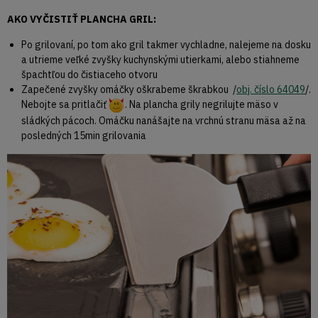
AKO VYČISTIŤ PLANCHA GRIL:
Po grilovaní, po tom ako gril takmer vychladne, nalejeme na dosku
a utrieme veľké zvyšky kuchynskými utierkami, alebo stiahneme
špachtľou do čistiaceho otvoru
Zapečené zvyšky omáčky oškrabeme škrabkou /
obj. číslo 64049
/.
Nebojte sa pritlačiť
. Na plancha grily negrilujte mäso v
sládkých pácoch. Omáčku nanášajte na vrchnú stranu mäsa až na
posledných 15min grilovania