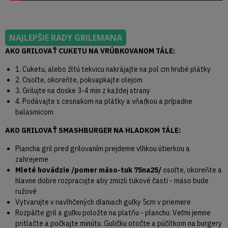
NAJLEPŠIE RADY GRILEMANA
AKO GRILOVAŤ CUKETU NA VRÚBKOVANOM TÁLE:
1. Cuketu, alebo žltú tekvicu nakrájajte na pol cm hrubé plátky
2. Osoľte, okoreňte, pokvapkajte olejom
3. Grilujte na doske 3-4 min z každej strany
4. Podávajte s cesnakom na plátky a vňaťkou a prípadne
balasmicom
AKO GRILOVAŤ SMASHBURGER NA HLADKOM TÁLE:
Plancha gril pred grilovaním prejdeme vlhkou útierkou a
zahrejeme
Mleté hovädzie /pomer mäso-tuk 75na25/
osoľte, okoreňte a
hlavne dobre rozpracujte aby zmizli tukové časti - mäso bude
ružové
Vytvarujte v navlhčených dlaniach guľky 5cm v priemere
Rozpáľte gril a guľku položte na platňu - planchu. Veľmi jemne
pritlačte a počkajte minútu. Guličku otočte a púčítkom na burgery