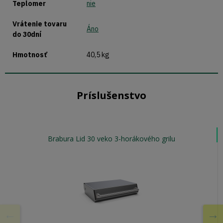
Teplomer
nie
Vrátenie tovaru
Áno
do 30dní
Hmotnosť
40,5 kg
Príslušenstvo
Brabura Lid 30 veko 3-horákového grilu