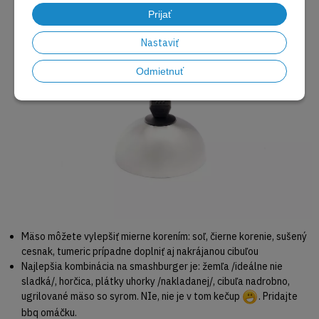
Prijať
Nastaviť
Odmietnuť
Mäso môžete vylepšiť mierne korením: soľ, čierne korenie, sušený
cesnak, tumeric prípadne doplniť aj nakrájanou cibuľou
Najlepšia kombinácia na smashburger je: žemľa /ideálne nie
sladká/, horčica, plátky uhorky /nakladanej/, cibuľa nadrobno,
ugrilované mäso so syrom. NIe, nie je v tom kečup
. Pridajte
bbq omáčku.