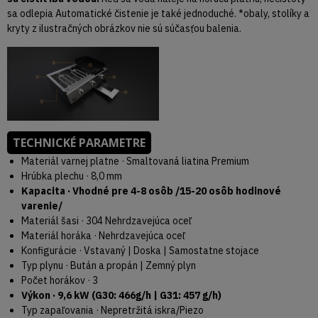
sa odlepia Automatické čistenie je také jednoduché. *obaly, stolíky a
kryty z ilustračných obrázkov nie sú súčasťou balenia.
TECHNICKÉ PARAMETRE
Materiál varnej platne · Smaltovaná liatina Premium
Hrúbka plechu · 8,0 mm
Kapacita · Vhodné pre 4-8 osôb /15-20 osôb hodinové
varenie/
Materiál šasi · 304 Nehrdzavejúca oceľ
Materiál horáka · Nehrdzavejúca oceľ
Konfigurácie · Vstavaný | Doska | Samostatne stojace
Typ plynu · Bután a propán | Zemný plyn
Počet horákov · 3
Výkon · 9,6 kW (G30: 466g/h | G31: 457 g/h)
Typ zapaľovania · Nepretržitá iskra/Piezo