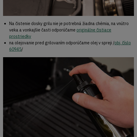
Na čistenie dosky grilu nie je potrebná žiadna chémia, na vnútro
veka a vonkajšie časti odporúčame
originálne čistiace
prostriedky
na olejovanie pred grilovaním odporúčame olej v spreji /
obj. číslo
60945
/