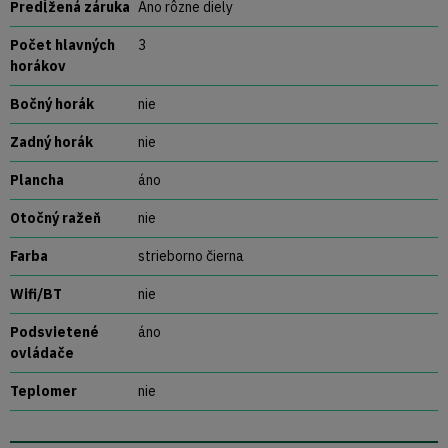
Predĺžená záruka
Áno rôzne diely
Počet hlavných
3
horákov
Bočný horák
nie
Zadný horák
nie
Plancha
áno
Otočný ražeň
nie
Farba
strieborno čierna
Wifi/BT
nie
Podsvietené
áno
ovládače
Teplomer
nie