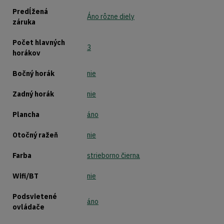
Predĺžená
Áno rôzne diely
záruka
Počet hlavných
3
horákov
Bočný horák
nie
Zadný horák
nie
Plancha
áno
Otočný ražeň
nie
Farba
strieborno čierna
Wifi/BT
nie
Podsvietené
áno
ovládače