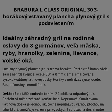
BRABURA L CLASS ORIGINAL 30 3-
horákový vstavaný plancha plynový gril s
podsvietením
Ideálny záhradný gril na rodinné
oslavy do 8 gurmánov, veľa mäska,
ryby, hranolky, zelenina, lievance,
volské oká.
Luxusný plynový plancha gril s troma horákmi. Perfektná kombinácia
šasi z nehrdzavejúcej ocele 304 a 8 mm čiernej smaltovanej
vysokokvalitnej liatinovej dosky. Horáky z nehrdzavejúcej ocele.
Bezpečnostný termočlánok.
Ovládače s LED podsvietením.
Zásobík na odpadový tuk.
Perfektná ručne zváraná konštrukcia. Nepriľnavá: Smaltovaná
liatinová doska je jedinou skutočne nepriľnavou varnou plochou na
trhu, ktorá umožňuje varenie pri vysokých teplotách a dosiahnutie