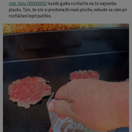
/obj. číslo 00000001
/ každú guľku roztlačte na čo najtenšiu
placku. Tým, že ste si predsmažili malú plochu, nebude sa vám pri
roztláčaní lepiť pučítko.