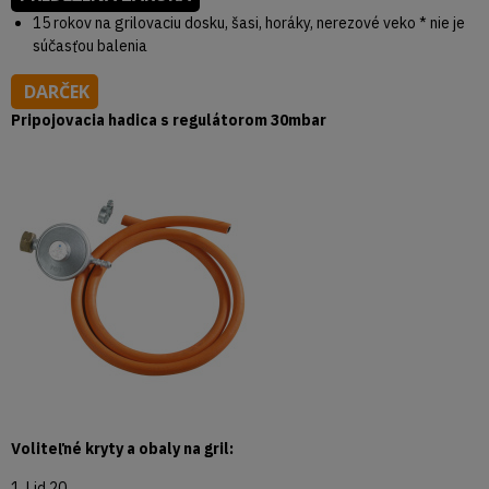
15 rokov na grilovaciu dosku, šasi, horáky, nerezové veko * nie je
súčasťou balenia
DARČEK
Pripojovacia hadica s regulátorom 30mbar
Voliteľné kryty a obaly na gril:
1. Lid 20