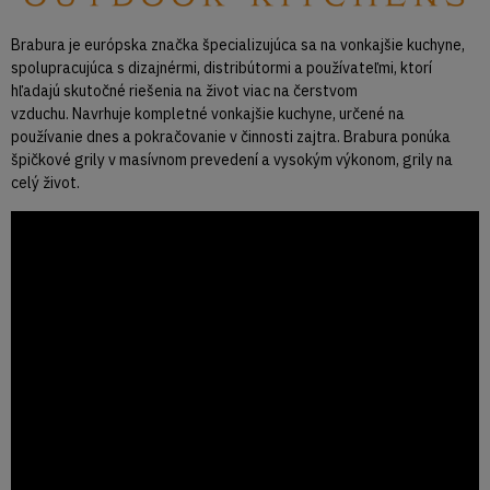
Brabura je európska značka špecializujúca sa na vonkajšie kuchyne,
spolupracujúca s dizajnérmi, distribútormi a používateľmi, ktorí
hľadajú skutočné riešenia na život viac na čerstvom
vzduchu. Navrhuje kompletné vonkajšie kuchyne, určené na
používanie dnes a pokračovanie v činnosti zajtra. Brabura ponúka
špičkové grily v masívnom prevedení a vysokým výkonom, grily na
celý život.