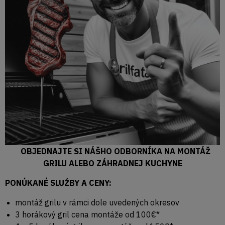
OBJEDNAJTE SI NÁŠHO ODBORNÍKA NA MONTÁŽ
GRILU ALEBO ZÁHRADNEJ KUCHYNE
PONÚKANÉ SLUŹBY A CENY:
montáž grilu v rámci dole uvedených okresov
3 horákový gril cena montáže od 100€*