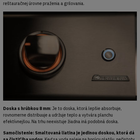
reštauračnej úrovne praženia a grilovania.
Doska s hrúbkou 8 mm
: Je to doska, ktorá lepšie absorbuje,
rovnomerne distribuuje a udržuje teplo a vytvára planchu
efektívnejšou. Na trhu neexistuje žiadna iná podobná doska.
Samočistenie: Smaltovaná liatina je jedinou doskou, ktorá dá
sa čistiť iba vodou.
Keď sa voda naleje na horúcu platňu, nečistoty