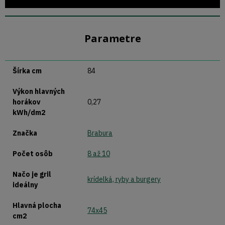
Parametre
Šírka cm
84
Výkon hlavných
horákov
0,27
kWh/dm2
Značka
Brabura
Počet osôb
8 až 10
Načo je gril
krídelká, ryby a burgery
ideálny
Hlavná plocha
74x45
cm2