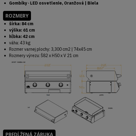
Gombíky · LED osvetlenie, Oranžová | Biela
ROZMERY
šírka: 84 cm
výška: 61 cm
hĺbka: 42 cm
váha: 43 kg
Rozmer varnej plochy: 3,300 cm2 | 74x45 cm
Rozmery výrezu: Š82 x H50 x V 21 cm
PREDĹŽENÁ ZÁRUKA