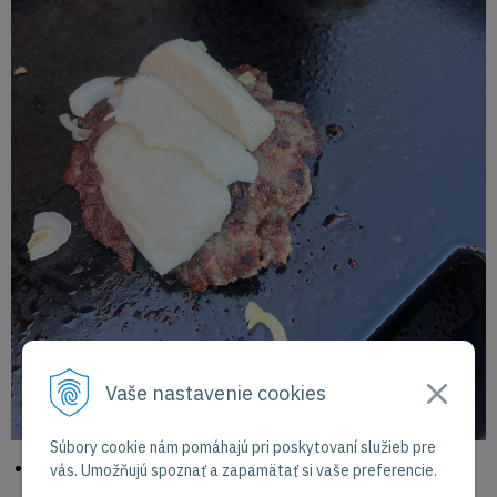
Vaše nastavenie cookies
Súbory cookie nám pomáhajú pri poskytovaní služieb pre
Zakryjte vekom na grilovanie, aby sa syr pekne rozpustil
obj.
vás. Umožňujú spoznať a zapamätať si vaše preferencie.
číslo BGA0012