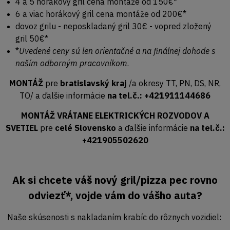
4 a 5 horákový gril cena montáže od 150€*
6 a viac horákový gril cena montáže od 200€*
dovoz grilu - neposkladaný gril 30€ - vopred zložený
gril 50€*
*
Uvedené ceny sú len orientačné a na finálnej dohode s
naším odborným pracovníkom
.
MONTÁŽ
pre
bratislavský kraj
/a okresy TT, PN, DS, NR,
TO/ a ďalšie informácie
na tel.č.: +421911144686
MONTÁŽ VRÁTANE ELEKTRICKÝCH ROZVODOV A
SVETIEL
pre
celé Slovensko
a ďalšie informácie
na tel.č.:
+421905502620
Ak si chcete váš nový gril/pizza pec rovno
odviezť*, vojde vám do vášho auta?
Naše skúsenosti s nakladaním krabíc do rôznych vozidiel: