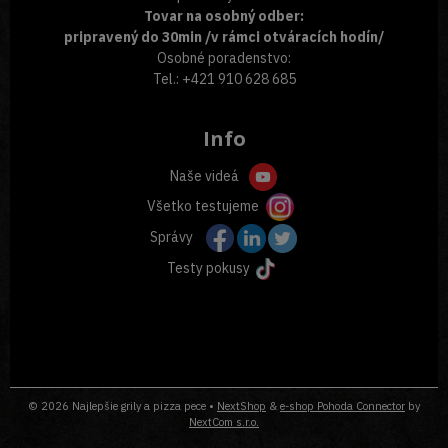
Tovar na osobný odber:
pripravený do 30min /v rámci otváracích hodín/
Osobné poradenstvo:
Tel.: +421 910 628 685
Info
Naše videá
Všetko testujeme
Správy
Testy pokusy
© 2026 Najlepšie grily a pizza pece •
NextShop
&
e-shop Pohoda Connector
by
NextCom s.r.o.