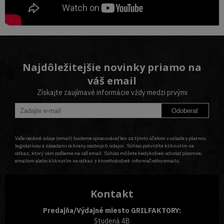
Najdôležitejšie novinky priamo na
váš email
Získajte zaujímavé informácie vždy medzi prvými
Odoberať
Vaše osobné údaje (email) budeme spracovávať len za týmto účelom v súlade s platnou
legislatívou a zásadami ochrany osobných údajov. Súhlas potvrdíte kliknutím na
odkaz, ktorý vám pošleme na váš email. Súhlas môžete kedykoľvek odvolať písomne,
emailom alebo kliknutím na odkaz z ktoréhokoľvek informačného emailu.
Kontakt
Predajňa/Výdajné miesto GRILFAKTORY:
Studená 4B