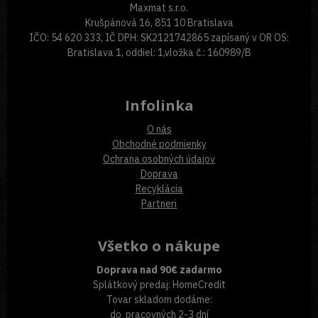
Maxmat s.r.o.
Krušpánová 16, 851 10 Bratislava
IČO: 54 620 333, IČ DPH: SK2121742865 zapísaný v OR OS:
Bratislava 1, oddiel: 1,vložka č.: 160989/B
Infolinka
O nás
Obchodné podmienky
Ochrana osobných údajov
Doprava
Recyklácia
Partneri
Všetko o nákupe
Doprava nad 90€ zadarmo
Splátkový predaj: HomeCredit
Tovar skladom dodáme:
do pracovných 2-3 dní