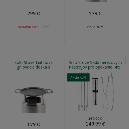
299
€
179
€
Dodanie do 5 - 7 dní
SKLADOM
Solo Stove Liatinová
Solo Stove Sada nerezových
grilovacia doska s
nástrojov pre opekanie (4x),
nadstavcom na ohnisko
prikladanie (1x) a vybratie
RANGER
popol
Akcia
-1%
150,90 €
149,99
€
179
€