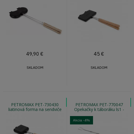
49,90
€
45
€
SKLADOM
SKLADOM
PETROMAX PET-730430
PETROMAX PET-770047
liatinová forma na sendviče
Opekačky k táboráku ls1 -
vidlica rovná, 2ks
Akcia
-4%