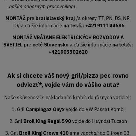
naším odborným pracovníkom
.
MONTÁŽ
pre
bratislavský kraj
/a okresy TT, PN, DS, NR,
TO/ a ďalšie informácie
na tel.č.: +421911144686
MONTÁŽ VRÁTANE ELEKTRICKÝCH ROZVODOV A
SVETIEL
pre
celé Slovensko
a ďalšie informácie
na tel.č.:
+421905502620
Ak si chcete váš nový gril/pizza pec rovno
odviezť*, vojde vám do vášho auta?
Naše skúsenosti s nakladaním krabíc do rôznych vozidiel:
1. Gril
Campingaz Onyx
vojde do VW Passat Kombi
2. Gril
Broil King Regal 590
vojde do Huyndai Tucson
3. Gril
Broil King Crown 410
sme
vopchali
do Citroen C3