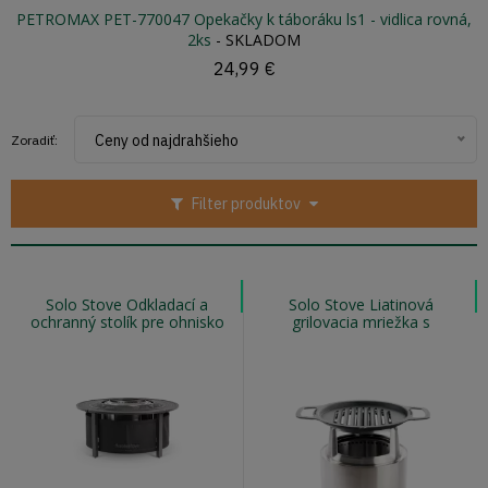
PETROMAX PET-770047 Opekačky k táboráku ls1 - vidlica rovná,
2ks
-
SKLADOM
24,99 €
Ceny od najdrahšieho
Zoradiť:
Filter produktov
Solo Stove Odkladací a
Solo Stove Liatinová
ochranný stolík pre ohnisko
grilovacia mriežka s
RANGER a BONFIRE
nadstavcom na ohnisko
RANGER