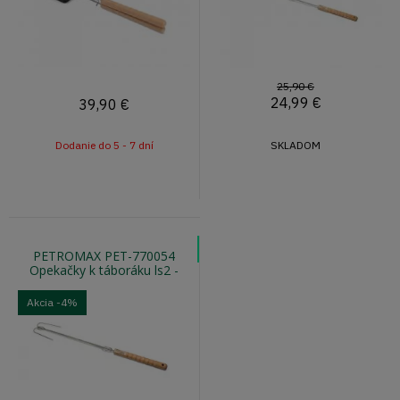
25,90 €
24,99
€
39,90
€
Dodanie do 5 - 7 dní
SKLADOM
PETROMAX PET-770054
Opekačky k táboráku ls2 -
vidlica zahnutá, 2ks
Akcia
-4%