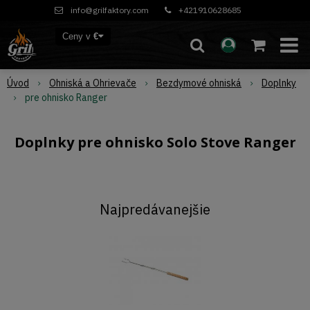
info@grilfaktory.com
+421910628685
Ceny v
€
Úvod
Ohniská a Ohrievače
Bezdymové ohniská
Doplnky
pre ohnisko Ranger
Doplnky pre ohnisko Solo Stove Ranger
Najpredávanejšie