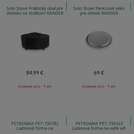
Solo Stove Praktický obal pre
Solo Stove Nerezové veko
ohnisko so stolíkom RANGER
pre ohnisk RANGER
a BONFIRE
84,99
€
69
€
Dodanie do 5 - 7 dní
Dodanie do 5 - 7 dní
PETROMAX PET-730782
PETROMAX PET-730423
Liatinová forma na
Liatinová forma na vafle wf-
hamburgery bg-iron
iron