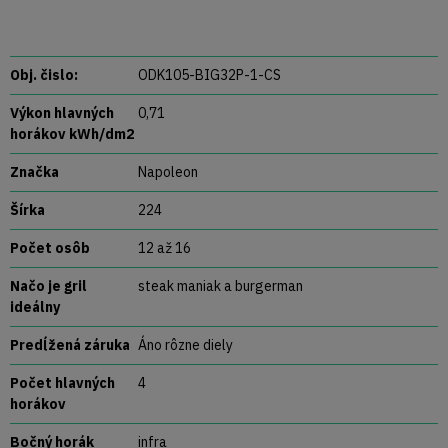
Obj. čislo:
ODK105-BIG32P-1-CS
Výkon hlavných
0,71
horákov kWh/dm2
Značka
Napoleon
Šírka
224
Počet osôb
12 až 16
Načo je gril
steak maniak a burgerman
ideálny
Predĺžená záruka
Áno rôzne diely
Počet hlavných
4
horákov
Bočný horák
infra