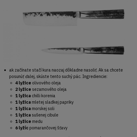
ak začínate stačí kura naozaj dôkladne nasoliť. Ak sa chcete
posunúť ďalej, skúste tento suchý pác. Ingrediencie:
4 lyžice
olivového oleja
2 lyžice
sezamového oleja
1 lyžica
chilli korenia
1 lyžica
mletej sladkej papriky
1 lyžica
morskej soli
1 lyžica
sušenej cibule
1 lyžice
medu
6 lyžíc
pomarančovej šťavy