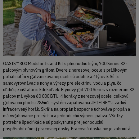
OASIS™ 300 Modular Island Kit s plnohodnotným, 700 Series 32-
palcovým plynovým grilom. Dvere z nerezovej ocele s práškovým
potiahnutím v galvanizovanej oceli sú odolné a štýlové. Sú tu
samovyrovnávacie nohy a výrezy pre elektrinu, vodu a plyn, čo
uľahčuje inštaláciu kdekoľvek. Plynový gril 700 Series s rozmerom 32
palcov má výkon 60 000 BTU, 4 horáky z nerezovej ocele, celkovú
grilovaciu plochu 785in2, systém zapalovania JETFIRE™ a zadný
infračervený horák. Skriňa na propán bezpečne uchováva propán a
má vyťahovanie pre rýchlu a jednoduchú výmenu paliva. Všetky
potrebné špecifikácie sú poskytnuté pre jednoduchú
prispôsobiteľnosť pracovnej dosky. Pracovná doska nie je zahrnutá.