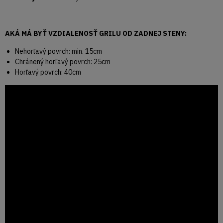
AKÁ MÁ BYŤ VZDIALENOSŤ GRILU OD ZADNEJ STENY:
Nehorľavý povrch: min. 15cm
Chránený horľavý povrch: 25cm
Horľavý povrch: 40cm