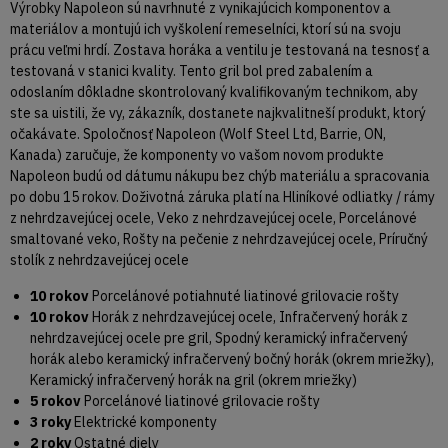
Výrobky Napoleon sú navrhnuté z vynikajúcich komponentov a
materiálov a montujú ich vyškolení remeselníci, ktorí sú na svoju
prácu veľmi hrdí. Zostava horáka a ventilu je testovaná na tesnosť a
testovaná v stanici kvality. Tento gril bol pred zabalením a
odoslaním dôkladne skontrolovaný kvalifikovaným technikom, aby
ste sa uistili, že vy, zákazník, dostanete najkvalitneší produkt, ktorý
očakávate. Spoločnosť Napoleon (Wolf Steel Ltd, Barrie, ON,
Kanada) zaručuje, že komponenty vo vašom novom produkte
Napoleon budú od dátumu nákupu bez chýb materiálu a spracovania
po dobu 15 rokov. Doživotná záruka platí na Hliníkové odliatky / rámy
z nehrdzavejúcej ocele, Veko z nehrdzavejúcej ocele, Porcelánové
smaltované veko, Rošty na pečenie z nehrdzavejúcej ocele, Príručný
stolík z nehrdzavejúcej ocele
10 rokov
Porcelánové potiahnuté liatinové grilovacie rošty
10 rokov
Horák z nehrdzavejúcej ocele, Infračervený horák z
nehrdzavejúcej ocele pre gril, Spodný keramický infračervený
horák alebo keramický infračervený bočný horák (okrem mriežky),
Keramický infračervený horák na gril (okrem mriežky)
5 rokov
Porcelánové liatinové grilovacie rošty
3 roky
Elektrické komponenty
2 roky
Ostatné diely