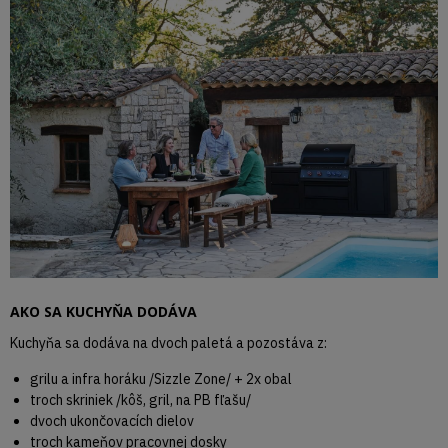
AKO SA KUCHYŇA DODÁVA
Kuchyňa sa dodáva na dvoch paletá a pozostáva z:
grilu a infra horáku /Sizzle Zone/ + 2x obal
troch skriniek /kôš, gril, na PB fľašu/
dvoch ukončovacích dielov
troch kameňov pracovnej dosky