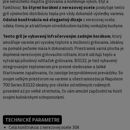
pre seriózneho majstra grilovania a kombinuje výkon, štýl a
funkčnosť.
So štyrmi horákmi z nerezovej ocele
poskytuje tento
gril výnimočnú distribúciu tepla pre vždy dokonalé výsledky varenia.
Odolná konštrukcia má elegantný dizajn
z nerezovej ocele,
vďaka čomu je atraktívnym stredobodom každej vonkajšej kuchyne.
Tento gril je vybavený infračerveným zadným horákom
, ktorý
umožňuje varenie pri vysokej teplote a možnosti grilovania, ideálny
na pomalé pečenie mäsa k dokonalosti. Priestranná varná plocha je
doplnená nerezovými grilovacími roštami, ktoré udržujú teplo a
vytvárajú pôsobivý odtlačok grilovania. BIG32, je tiež vybavený
integrovaným teplomerom pre presné sledovanie a ľahké
štartovanie zapaľovania, čo zaisťuje bezproblémovú prevádzku. So
svojim veľkým priestorom na varenie a všestrannosťou je Napoleon
700 Series BIG32 ideálny pre všetko od intímnych rodinných
posedení až po veľké stretnutia, čo vám umožní zapôsobiť na hostí
svojimi kulinárskymi schopnosťami.
TECHNICKÉ PARAMETRE
Celá konštrukcia z nerezovej ocele 304