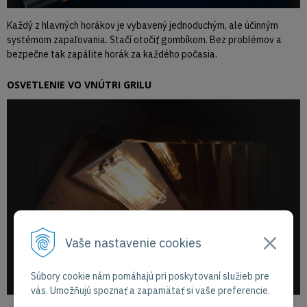
Každý z hlavných horákov je vybavený jednoduchým, ale účinným
systémom zapaľovania. Stačí otočiť gombíkom. Bez problémov a
bezpečne tak zapálite horák za každého počasia.
OSVETLENIE VO VNÚTRI GRILU
Vaše nastavenie cookies
Súbory cookie nám pomáhajú pri poskytovaní služieb pre
vás. Umožňujú spoznať a zapamätať si vaše preferencie.