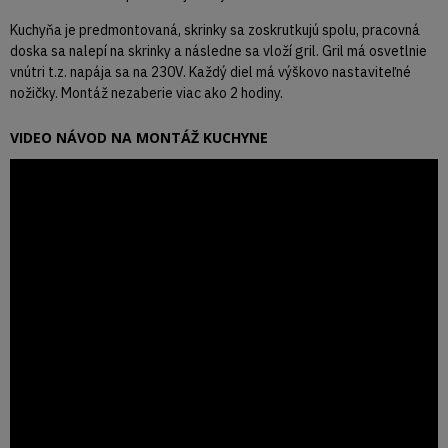
Kuchyňa je predmontovaná, skrinky sa zoskrutkujú spolu, pracovná
doska sa nalepí na skrinky a následne sa vloží gril. Gril má osvetlnie
vnútri t.z. napája sa na 230V. Každý diel má výškovo nastaviteľné
nožičky. Montáž nezaberie viac ako 2 hodiny.
VIDEO NÁVOD NA MONTÁŽ KUCHYNE