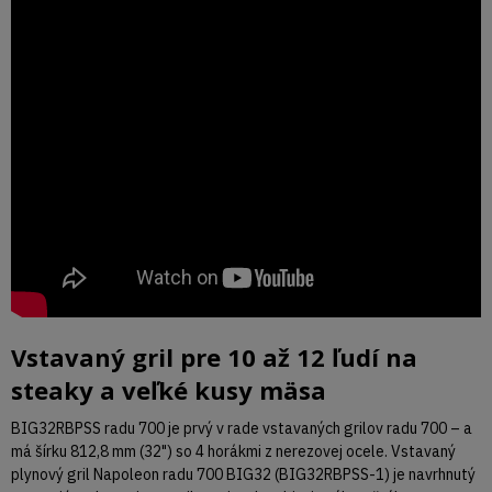
Vstavaný gril pre 10 až 12 ľudí na
steaky a veľké kusy mäsa
BIG32RBPSS radu 700 je prvý v rade vstavaných grilov radu 700 – a
má šírku 812,8 mm (32") so 4 horákmi z nerezovej ocele. Vstavaný
plynový gril Napoleon radu 700 BIG32 (BIG32RBPSS-1) je navrhnutý