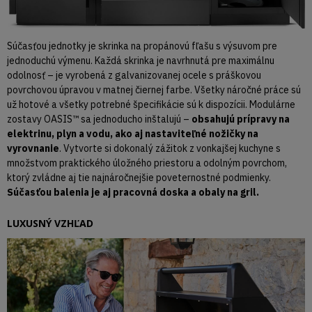
Súčasťou jednotky je skrinka na propánovú fľašu s výsuvom pre
jednoduchú výmenu. Každá skrinka je navrhnutá pre maximálnu
odolnosť – je vyrobená z galvanizovanej ocele s práškovou
povrchovou úpravou v matnej čiernej farbe. Všetky náročné práce sú
už hotové a všetky potrebné špecifikácie sú k dispozícii. Modulárne
zostavy OASIS™ sa jednoducho inštalujú –
obsahujú prípravy na
elektrinu, plyn a vodu, ako aj nastaviteľné nožičky na
vyrovnanie
. Vytvorte si dokonalý zážitok z vonkajšej kuchyne s
množstvom praktického úložného priestoru a odolným povrchom,
ktorý zvládne aj tie najnáročnejšie poveternostné podmienky.
Súčasťou balenia je aj pracovná doska a obaly na gril.
LUXUSNÝ VZHĽAD