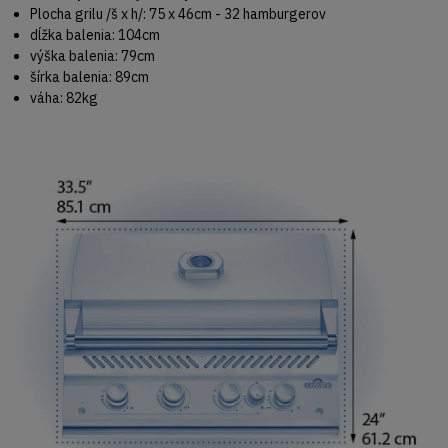
Plocha grilu /š x h/: 75 x 46cm - 32 hamburgerov
dĺžka balenia: 104cm
výška balenia: 79cm
šírka balenia: 89cm
váha: 82kg