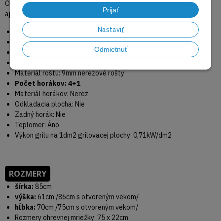
Osvetlenie vo vnútri grilu zaručuje, že na to, čo práve robíte, uvidíte
Prijať
aj večer za šera alebo v tme.
Nastaviť
BIG32RBPMK-1-CZ
Farba: Čierna - PHANTOM
Odmietnuť
Palivo: Propán bután
Výkon (kW): 24,5
Materiál roštu: 9mm nerezové rošty
Počet horákov: 4+1
Materiál horákov: Nerez
Odkladacia plocha: Nie
Zadný horák: Nie
Teplomer: Áno
Výkon grilu na 1dm2 grilovacej plochy: 0,71kW/dm2
ROZMERY
šírka:
85cm
výška:
61cm /86cm s otvoreným vekom/
hĺbka:
70cm /75cm s otvoreným vekom/
Rozmery ohrevnej mriežky: 75 x 22cm