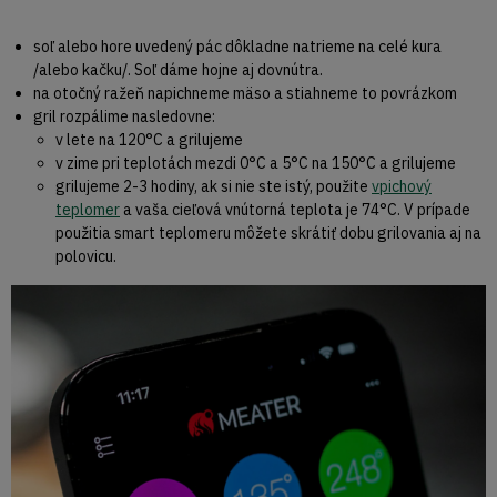
soľ alebo hore uvedený pác dôkladne natrieme na celé kura
/alebo kačku/. Soľ dáme hojne aj dovnútra.
na otočný ražeň napichneme mäso a stiahneme to povrázkom
gril rozpálime nasledovne:
v lete na 120°C a grilujeme
v zime pri teplotách mezdi 0°C a 5°C na 150°C a grilujeme
grilujeme 2-3 hodiny, ak si nie ste istý, použite
vpichový
teplomer
a vaša cieľová vnútorná teplota je 74°C. V prípade
použitia smart teplomeru môžete skrátiť dobu grilovania aj na
polovicu.