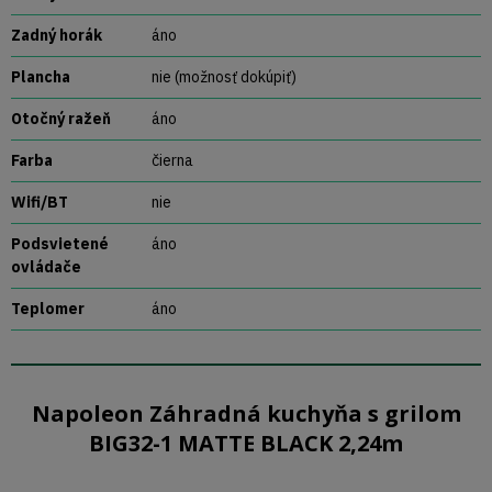
Zadný horák
áno
Plancha
nie (možnosť dokúpiť)
Otočný ražeň
áno
Farba
čierna
Wifi/BT
nie
Podsvietené
áno
ovládače
Teplomer
áno
Napoleon Záhradná kuchyňa s grilom
BIG32-1 MATTE BLACK 2,24m