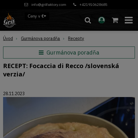
info@grilfaktory.com
+421910628685
Ceny v
€
Úvod
Gurmánova poradňa
Recepty
Gurmánova poradňa
RECEPT: Focaccia di Recco /slovenská
verzia/
28.11.2023