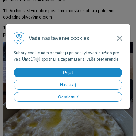
11. Vrchnú vrstvu dobre posolíme morskou soľou a polejeme
dôkladne olivovým olejom
12. Po celej ploche roztlačíme cesto prstami tak aby vznikli malé
priehlbiny
Vaše nastavenie cookies
Súbory cookie nám pomáhajú pri poskytovaní služieb pre
vás. Umožňujú spoznať a zapamätať si vaše preferencie.
Prijať
Nastaviť
Odmietnuť