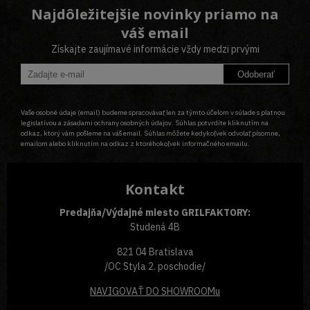
Najdôležitejšie novinky priamo na
váš email
Získajte zaujímavé informácie vždy medzi prvými
Odoberať
Vaše osobné údaje (email) budeme spracovávať len za týmto účelom v súlade s platnou
legislatívou a zásadami ochrany osobných údajov. Súhlas potvrdíte kliknutím na
odkaz, ktorý vám pošleme na váš email. Súhlas môžete kedykoľvek odvolať písomne,
emailom alebo kliknutím na odkaz z ktoréhokoľvek informačného emailu.
Kontakt
Predajňa/Výdajné miesto GRILFAKTORY:
Studená 4B
821 04 Bratislava
/OC Styla 2. poschodie/
NAVIGOVAŤ
DO SHOWROOMu