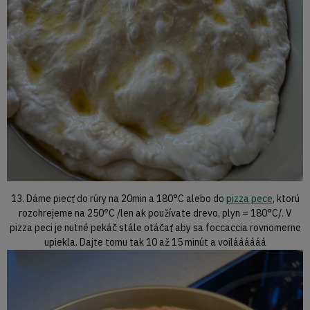
13. Dáme piecť do rúry na 20min a 180°C alebo do
pizza pece
, ktorú
rozohrejeme na 250°C /len ak používate drevo, plyn = 180°C/. V
pizza peci je nutné pekáč stále otáčať aby sa foccaccia rovnomerne
upiekla. Dajte tomu tak 10 až 15 minút a voiláááááá