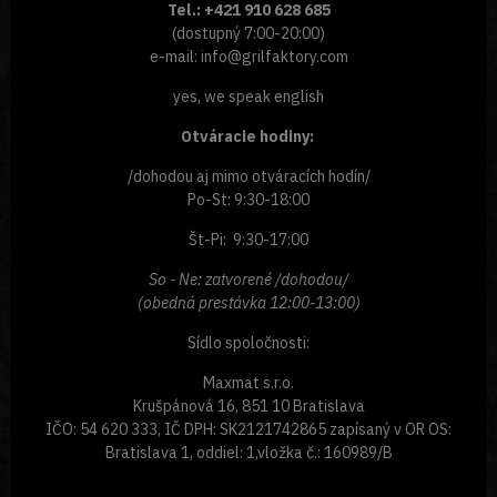
Tel.: +421 910 628 685
(dostupný 7:00-20:00)
e-mail: info@grilfaktory.com
yes, we speak english
Otváracie hodiny:
/dohodou aj mimo otváracích hodín/
Po-St: 9:30-18:00
Št-Pi: 9:30-17:00
So - Ne: zatvorené /dohodou/
(obedná prestávka 12:00-13:00)
Sídlo spoločnosti:
Maxmat s.r.o.
Krušpánová 16, 851 10 Bratislava
IČO: 54 620 333, IČ DPH: SK2121742865 zapísaný v OR OS:
Bratislava 1, oddiel: 1,vložka č.: 160989/B