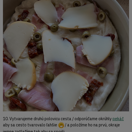
10. Vytvarujeme druhú polovicu cesta / odporúčame okrúhly
pekáč
aby sa cesto tvarovalo ľahšie
/ a položíme ho na prvú, okraje
jemne zatlačíme tak aby sa spojili