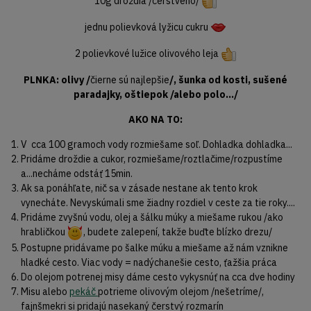
10g droždia /čerstvého/
jednu polievková lyžicu cukru
2 polievkové lužice olivového leja
PLNKA: olivy /
čierne sú najlepšie
/, šunka od kosti, sušené
paradajky, oštiepok /alebo polo.../
AKO NA TO:
V cca 100 gramoch vody rozmiešame soľ. Dohladka dohladka...
Pridáme droždie a cukor, rozmiešame/roztlačime/rozpustíme
a...necháme odstáť 15min.
Ak sa ponáhľate, nič sa v zásade nestane ak tento krok
vynecháte. Nevyskúmali sme žiadny rozdiel v ceste za tie roky....
Pridáme zvyšnú vodu, olej a šálku múky a miešame rukou /ako
hrabličkou
, budete zalepení, takže buďte blízko drezu/
Postupne pridávame po šalke múku a miešame až nám vznikne
hladké cesto. Viac vody = nadýchanešie cesto, ťažšia práca
Do olejom potrenej misy dáme cesto vykysnúť na cca dve hodiny
Misu alebo
pekáč
potrieme olivovým olejom /nešetríme/,
fajnšmekri si pridajú nasekaný čerstvý rozmarín