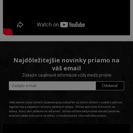
Najdôležitejšie novinky priamo na
váš email
Získajte zaujímavé informácie vždy medzi prvými
Odoberať
Vaše osobné údaje (email) budeme spracovávať len za týmto účelom v súlade s platnou
legislatívou a zásadami ochrany osobných údajov. Súhlas potvrdíte kliknutím na
odkaz, ktorý vám pošleme na váš email. Súhlas môžete kedykoľvek odvolať písomne,
emailom alebo kliknutím na odkaz z ktoréhokoľvek informačného emailu.