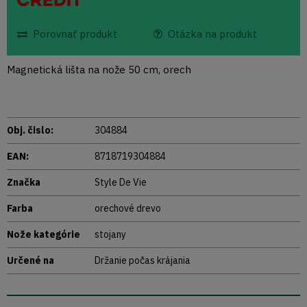
Porovnať produkt
Otázka na produkt
Magnetická lišta na nože 50 cm, orech
Obj. čislo:
304884
EAN:
8718719304884
Značka
Style De Vie
Farba
orechové drevo
Nože kategórie
stojany
Určené na
Držanie počas krájania