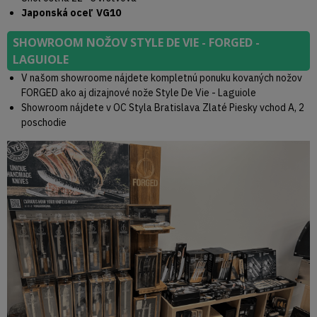
Japonská oceľ VG10
SHOWROOM NOŽOV STYLE DE VIE - FORGED -
LAGUIOLE
V našom showroome nájdete kompletnú ponuku kovaných nožov
FORGED ako aj dizajnové nože Style De Vie - Laguiole
Showroom nájdete v OC Styla Bratislava Zlaté Piesky vchod A, 2
poschodie