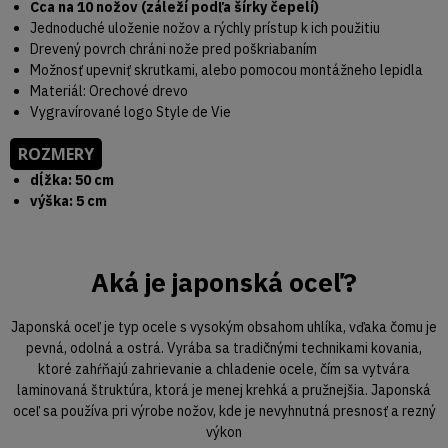
Cca na 10 nožov (záleží podľa šírky čepelí)
Jednoduché uloženie nožov a rýchly prístup k ich použitiu
Drevený povrch chráni nože pred poškriabaním
Možnosť upevniť skrutkami, alebo pomocou montážneho lepidla
Materiál: Orechové drevo
Vygravírované logo Style de Vie
ROZMERY
dĺžka: 50 cm
výška: 5 cm
Aká je japonská oceľ?
Japonská oceľ je typ ocele s vysokým obsahom uhlíka, vďaka čomu je
pevná, odolná a ostrá. Vyrába sa tradičnými technikami kovania,
ktoré zahŕňajú zahrievanie a chladenie ocele, čím sa vytvára
laminovaná štruktúra, ktorá je menej krehká a pružnejšia. Japonská
oceľ sa používa pri výrobe nožov, kde je nevyhnutná presnosť a rezný
výkon