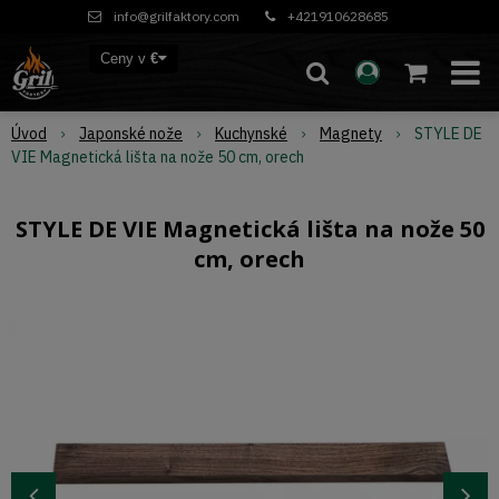
info@grilfaktory.com
+421910628685
Ceny v
€
Úvod
Japonské nože
Kuchynské
Magnety
STYLE DE
VIE Magnetická lišta na nože 50 cm, orech
STYLE DE VIE Magnetická lišta na nože 50
cm, orech