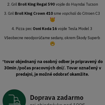
2. Gril
Broil King Regal 590
vojde do Huyndai Tucson
3. Gril
Broil King Crown 410
sme
vopchali
do Citroen C3
4. Pizza pec
Ooni Koda 16
vojde Tesla Model 3
Všeobecne neodporúčame sedany, okrem Škody Superb
tovar objednaný na osobný odber je pripravený do
*
30min /počas pracovných dní/. Tovar označený v
predajni, je možné odobrať okamžite.