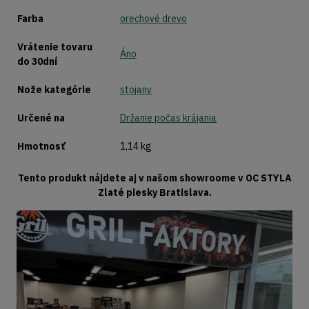
Farba
orechové drevo
Vrátenie tovaru
Áno
do 30dní
Nože kategórie
stojany
Určené na
Držanie počas krájania
Hmotnosť
1,14 kg
Tento produkt nájdete aj v našom showroome v OC STYLA
Zlaté piesky Bratislava.