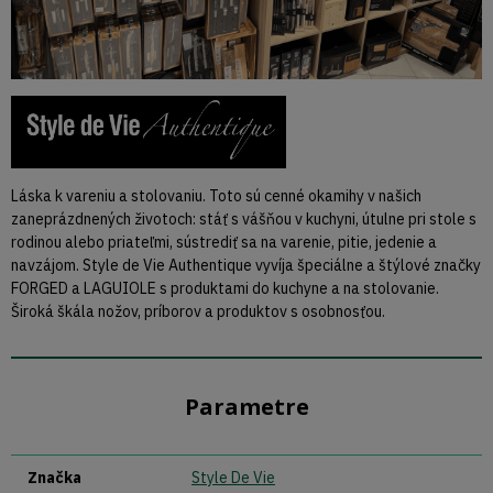
Láska k vareniu a stolovaniu. Toto sú cenné okamihy v našich
zaneprázdnených životoch: stáť s vášňou v kuchyni, útulne pri stole s
rodinou alebo priateľmi, sústrediť sa na varenie, pitie, jedenie a
navzájom. Style de Vie Authentique vyvíja špeciálne a štýlové značky
FORGED a LAGUIOLE s produktami do kuchyne a na stolovanie.
Široká škála nožov, príborov a produktov s osobnosťou.
Parametre
Značka
Style De Vie