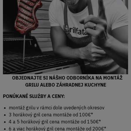
OBJEDNAJTE SI NÁŠHO ODBORNÍKA NA MONTÁŽ
GRILU ALEBO ZÁHRADNEJ KUCHYNE
PONÚKANÉ SLUŹBY A CENY:
montáž grilu v rámci dole uvedených okresov
3 horákový gril cena montáže od 100€*
4 a 5 horákový gril cena montáže od 150€*
6 a viac horákový gril cena montáže od 200€*