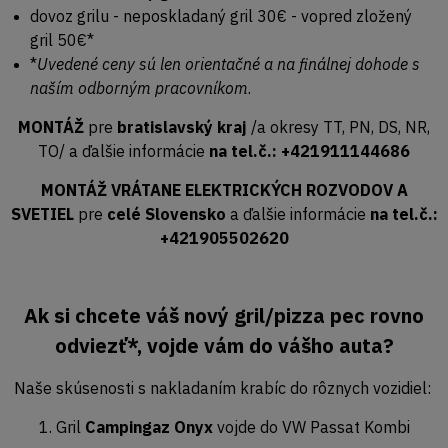
dovoz grilu - neposkladaný gril 30€ - vopred zložený
gril 50€*
*
Uvedené ceny sú len orientačné a na finálnej dohode s
naším odborným pracovníkom
.
MONTÁŽ
pre
bratislavský kraj
/a okresy TT, PN, DS, NR,
TO/ a ďalšie informácie
na tel.č.: +421911144686
MONTÁŽ VRÁTANE ELEKTRICKÝCH ROZVODOV A
SVETIEL
pre
celé Slovensko
a ďalšie informácie
na tel.č.:
+421905502620
Ak si chcete váš nový gril/pizza pec rovno
odviezť*, vojde vám do vášho auta?
Naše skúsenosti s nakladaním krabíc do rôznych vozidiel:
1. Gril
Campingaz Onyx
vojde do VW Passat Kombi