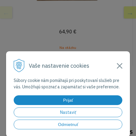
64,90
€
Na otázku
Vaše nastavenie cookies
Prejsďż˝ na snďż˝
Prejsďż˝ na snďż
Prejsďż˝ na snď
Prejsďż˝ na sn
Prejsďż˝ na s
Súbory cookie nám pomáhajú pri poskytovaní služieb pre
vás. Umožňujú spoznať a zapamätať si vaše preferencie.
Prijať
Nastaviť
PÁR INFORMÁCIÍ NAVYŠE
Odmietnuť
DODÁVKU GRILOV NA PALETE JE MOŽNÉ NAČASOVAŤ S