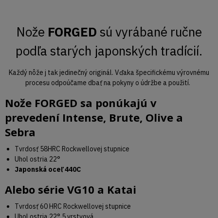
Nože
FORGED
sú vyrábané ručne
podľa starých japonských tradícií.
Každý nôže j tak jedinečný originál. Vďaka špecifickému výrovnému
procesu odpoúčame dbať na pokyny o údržbe a použití.
Nože
FORGED
sa ponúkajú v
prevedení
Intense
,
Brute
,
Olive
a
Sebra
Tvrdosť 58HRC Rockwellovej stupnice
Uhol ostria 22°
Japonská oceľ 440C
Alebo série
VG10
a
Katai
Tvrdosť 60 HRC Rockwellovej stupnice
Uhol ostria 22° 5 vrstvová