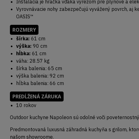
Inštalácia je hračka vďaka výrezom pre plynové a elek
Vyrovnávacie nohy zabezpečujú vyvážený povrch, aj keď
OASIS™
ROZMERY
šírka:
61 cm
výška:
90 cm
hĺbka:
61 cm
váha:
28.57 kg
šírka balenia: 65 cm
výška balenia: 92 cm
hĺbka balenia: 66 cm
PREDĹŽENÁ ZÁRUKA
10 rokov
Outdoor kuchyne Napoleon sú odolné voči poveternostný
Predmontovaná luxusná záhradná kuchyňa s grilom, ktorú
našom showroome.