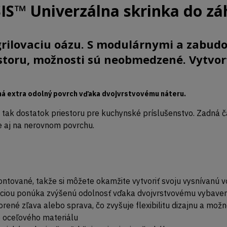
™ Univerzálna skrinka do zá
grilovaciu oázu. S modulárnymi a zabu
toru, možnosti sú neobmedzené. Vytvort
 má extra odolný povrch vďaka dvojvrstvovému náteru.
 tak dostatok priestoru pre kuchynské príslušenstvo. Zadná č
e aj na nerovnom povrchu.
ntované, takže si môžete okamžite vytvoriť svoju vysnívanú 
záciou ponúka zvýšenú odolnosť vďaka dvojvrstvovému vybav
ené zľava alebo sprava, čo zvyšuje flexibilitu dizajnu a možn
 oceľového materiálu