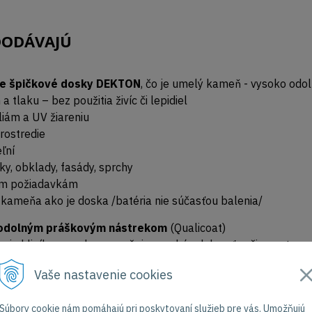
DODÁVAJÚ
ete špičkové dosky DEKTON
, čo je umelý kameň - vysoko odo
tlaku – bez použitia živíc či lepidiel
liám a UV žiareniu
rostredie
ľní
y, obklady, fasády, sprchy
šim požiadavkám
kameňa ako je doska /batéria nie súčasťou balenia/
ne odolným práškovým nástrekom
(Qualicoat)
vanie hliníka a ocele – zaručuje vysokú odolnosť voči povetern
Vaše nastavenie cookies
Súbory cookie nám pomáhajú pri poskytovaní služieb pre vás. Umožňujú