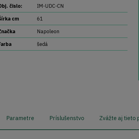
Obj. čislo:
IM-UDC-CN
Šírka cm
61
Značka
Napoleon
Farba
šedá
Parametre
Príslušenstvo
Zvážte aj tieto