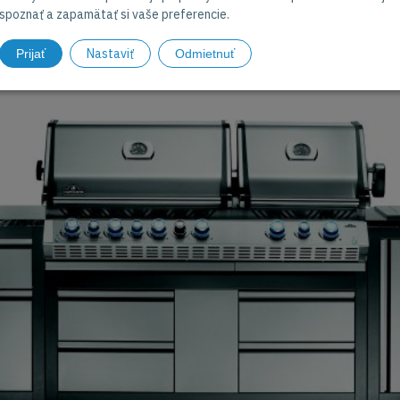
spoznať a zapamätať si vaše preferencie.
ZABEZPEČUJEME PROFESIONÁLNU
Nastaviť
Prijať
Odmietnuť
MONTÁŽ