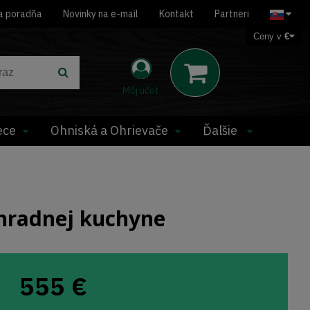
a poradňa
Novinky na e-mail
Kontakt
Partneri
Ceny v
€
Môj účet
ece
Ohniská a Ohrievače
Ďalšie
hradnej kuchyne
555
€