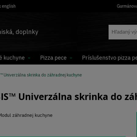
 english
Gurmánov
hniská, doplnky
é kuchyne
Pizza pece
Príslušenstvo pizza p
Univerzálna skrinka do záhradnej kuchyne
™ Univerzálna skrinka do zá
Modul záhradnej kuchyne