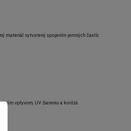
lný materiál vytvorený spojením jemných častíc
ostným vplyvom, UV žiareniu a korózii.