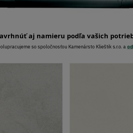
rhnúť aj namieru podľa vašich potrieb
olupracujeme so spoločnosťou Kamenársto Klieštik s.r.o. a
od