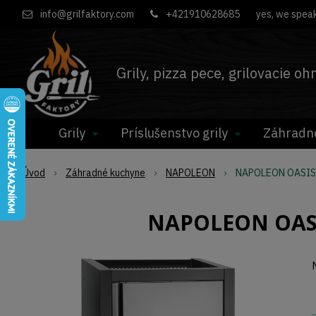
info@grilfaktory.com
+421910628685
yes, we speak
Grily, pizza pece, grilovacie o
Grily
Príslušenstvo grily
Záhradn
Úvod
Záhradné kuchyne
NAPOLEON
NAPOLEON OASIS™ 
NAPOLEON OASIS