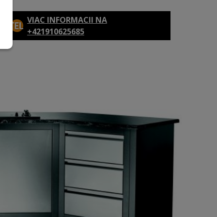
VIAC INFORMACII NA
+421910625685