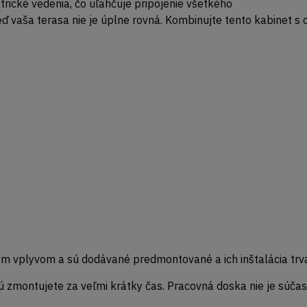
trické vedenia, čo uľahčuje pripojenie všetkého
 vaša terasa nie je úplne rovná. Kombinujte tento kabinet s o
m vplyvom a sú dodávané predmontované a ich inštalácia trvá
 zmontujete za veľmi krátky čas. Pracovná doska nie je súč