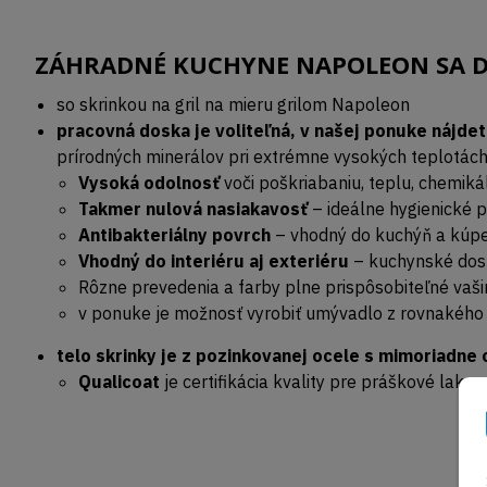
ZÁHRADNÉ KUCHYNE NAPOLEON SA 
so skrinkou na gril na mieru grilom Napoleon
pracovná doska je voliteľná, v našej ponuke nájd
prírodných minerálov pri extrémne vysokých teplotách a 
Vysoká odolnosť
voči poškriabaniu, teplu, chemiká
Takmer nulová nasiakavosť
– ideálne hygienické p
Antibakteriálny povrch
– vhodný do kuchýň a kúpe
Vhodný do interiéru aj exteriéru
– kuchynské dosk
Rôzne prevedenia a farby plne prispôsobiteľné va
v ponuke je možnosť vyrobiť umývadlo z rovnakého 
telo skrinky je z pozinkovanej ocele s mimoriad
Qualicoat
je certifikácia kvality pre práškové lako