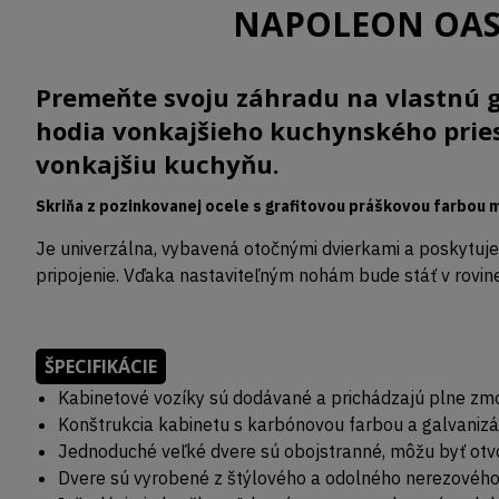
NAPOLEON OASIS
Premeňte svoju záhradu na vlastnú 
hodia vonkajšieho kuchynského pries
vonkajšiu kuchyňu.
Skriňa z pozinkovanej ocele s grafitovou práškovou farbou
Je univerzálna, vybavená otočnými dvierkami a poskytuje
pripojenie. Vďaka nastaviteľným nohám bude stáť v rovin
ŠPECIFIKÁCIE
Kabinetové vozíky sú dodávané a prichádzajú plne zmo
Konštrukcia kabinetu s karbónovou farbou a galvani
Jednoduché veľké dvere sú obojstranné, môžu byť otvor
Dvere sú vyrobené z štýlového a odolného nerezového