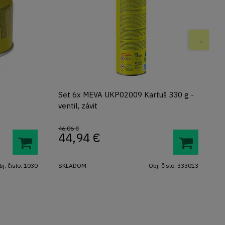
Set 6x MEVA UKP02009 Kartuš 330 g -
K
ventil, závit
46,06 €
44,94
€
bj. čislo:
1030
SKLADOM
Obj. čislo:
333013
S