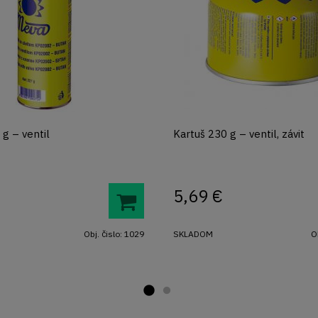
 g – ventil
Kartuš 230 g – ventil, závit
5,69
€
Obj. čislo:
1029
SKLADOM
O