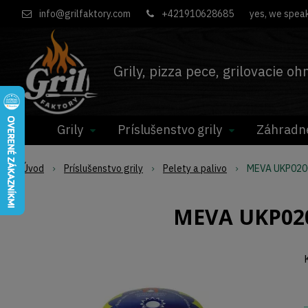
info@grilfaktory.com
+421910628685
yes, we speak
Grily, pizza pece, grilovacie o
Grily
Príslušenstvo grily
Záhradn
Úvod
Príslušenstvo grily
Pelety a palivo
MEVA UKP0200
MEVA UKP0200