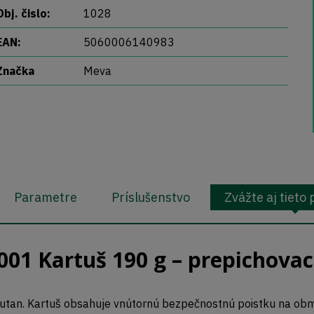
Obj. čislo:
1028
EAN:
5060006140983
Značka
Meva
Parametre
Príslušenstvo
Zvážte aj tieto
1 Kartuš 190 g – prepichovac
 butan. Kartuš obsahuje vnútornú bezpečnostnú poistku na ob