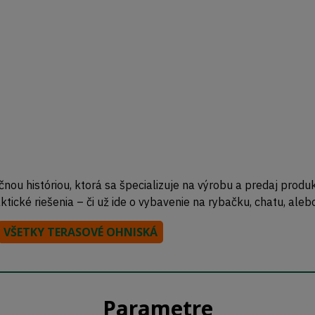
čnou históriou, ktorá sa špecializuje na výrobu a predaj prod
ické riešenia – či už ide o vybavenie na rybačku, chatu, aleb
VŠETKY TERASOVÉ OHNISKÁ
Parametre