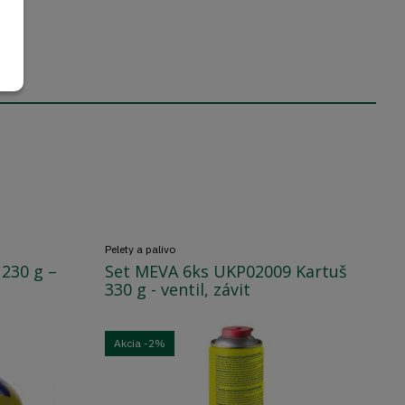
Pelety a palivo
Pe
230 g –
Set MEVA 6ks UKP02009 Kartuš
M
330 g - ventil, závit
v
Akcia
-2%