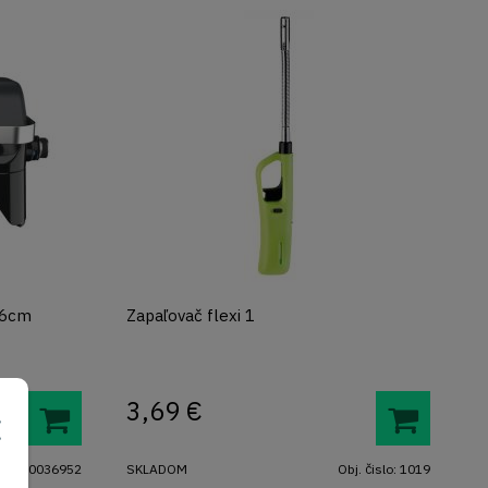
26cm
Zapaľovač flexi 1
3,69
€
:
2000036952
SKLADOM
Obj. čislo:
1019