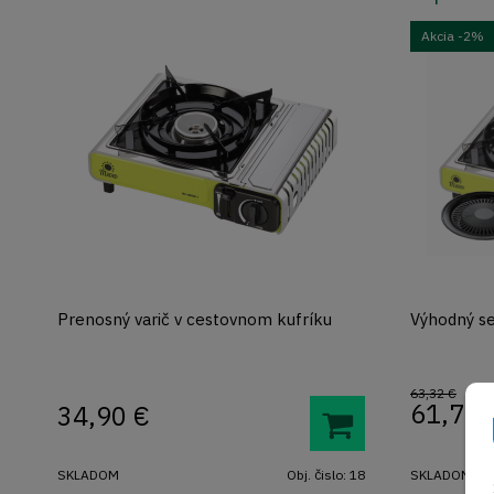
Akcia
-2%
Prenosný varič v cestovnom kufríku
Výhodný s
63,32 €
61,76
34,90
€
SKLADOM
Obj. čislo:
18
SKLADOM