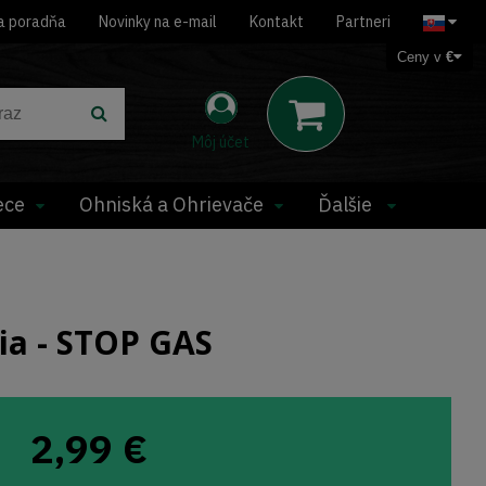
a poradňa
Novinky na e-mail
Kontakt
Partneri
Ceny v
€
Môj účet
ece
Ohniská a Ohrievače
Ďalšie
ia - STOP GAS
2,99
€