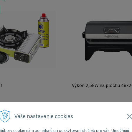
et
Výkon 2,5kW na plochu 48x
€
236,20
€
Vaše nastavenie cookies
Obj. čislo:
333005
Dodanie do 5 - 7 dní
Obj. čislo
Súbory cookie nám pomáhajú pri poskytovaní služieb pre vás. Umožňujú