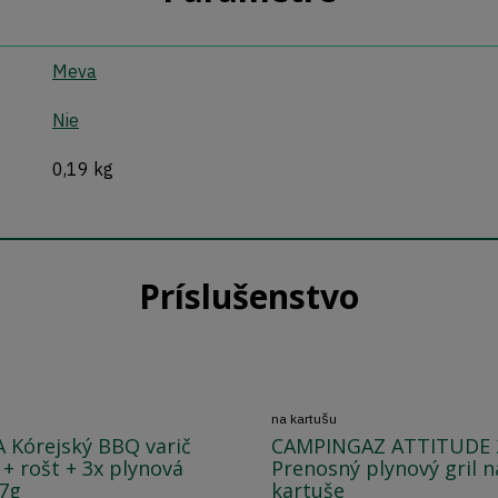
Meva
Nie
0,19 kg
Príslušenstvo
na kartušu
Kórejský BBQ varič
CAMPINGAZ ATTITUDE 
+ rošt + 3x plynová
Prenosný plynový gril n
7g
kartuše