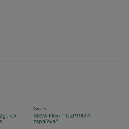
Doplnky
2go CV
MEVA Flexi 1 UZP19001
a
zapaľovač