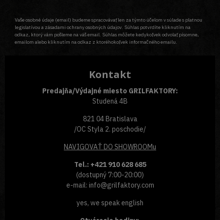
Vaše osobné údaje (email) budeme spracovávať len za týmto účelom v súlade s platnou
legislatívou a zásadami ochrany osobných údajov. Súhlas potvrdíte kliknutím na
odkaz, ktorý vám pošleme na váš email. Súhlas môžete kedykoľvek odvolať písomne,
emailom alebo kliknutím na odkaz z ktoréhokoľvek informačného emailu.
Kontakt
Predajňa/Výdajné miesto GRILFAKTORY:
Studená 4B
821 04 Bratislava
/OC Styla 2. poschodie/
NAVIGOVAŤ
DO SHOWROOMu
Tel.: +421 910 628 685
(dostupný 7:00-20:00)
e-mail: info@grilfaktory.com
yes, we speak english