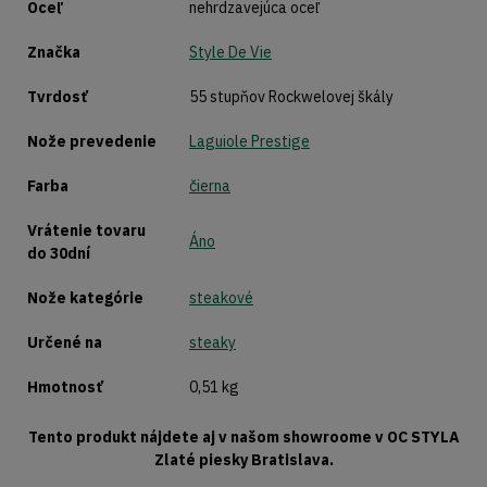
Oceľ
nehrdzavejúca oceľ
Značka
Style De Vie
Tvrdosť
55 stupňov Rockwelovej škály
Nože prevedenie
Laguiole Prestige
Farba
čierna
Vrátenie tovaru
Áno
do 30dní
Nože kategórie
steakové
Určené na
steaky
Hmotnosť
0,51 kg
Tento produkt nájdete aj v našom showroome v OC STYLA
Zlaté piesky Bratislava.