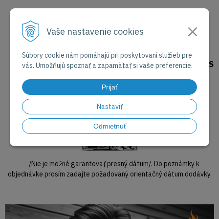
Vaše nastavenie cookies
PÁR INFORMÁCIÍ NAVYŠE
Súbory cookie nám pomáhajú pri poskytovaní služieb pre
DODÁVKU GRILOV NA PALETE JE MOŽNÉ NAČASOVAŤ S
vás. Umožňujú spoznať a zapamätať si vaše preferencie.
PRESNOSŤOU +/-2 DNI DOPREDU
Prijať
-
na Vami určený dátum.
Nastaviť
Odmietnuť
/Nie je možné garantovať presný dátum/. Do poznámky k
objednávke prosím zadajte požadovaný orientačný dátum dodávky.