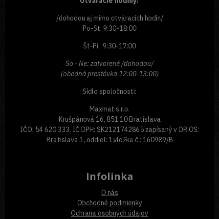
Otváracie hodiny:
/dohodou aj mimo otváracích hodín/
Po-St: 9:30-18:00
Št-Pi: 9:30-17:00
So - Ne: zatvorené /dohodou/
(obedná prestávka 12:00-13:00)
Sídlo spoločnosti:
Maxmat s.r.o.
Krušpánová 16, 851 10 Bratislava
IČO: 54 620 333, IČ DPH: SK2121742865 zapísaný v OR OS:
Bratislava 1, oddiel: 1,vložka č.: 160989/B
Infolinka
O nás
Obchodné podmienky
Ochrana osobných údajov