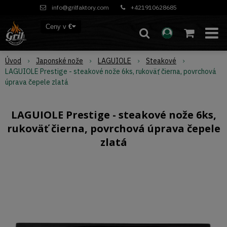
info@grilfaktory.com
+421910628685
Ceny v
€
Úvod
Japonské nože
LAGUIOLE
Steakové
LAGUIOLE Prestige - steakové nože 6ks, rukoväť čierna, povrchová
úprava čepele zlatá
LAGUIOLE Prestige - steakové nože 6ks,
rukoväť čierna, povrchová úprava čepele
zlatá