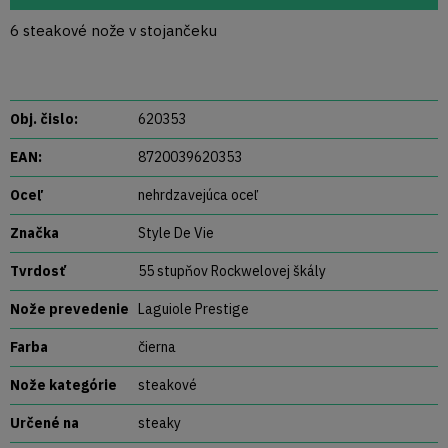
6 steakové nože v stojančeku
Obj. čislo:
620353
EAN:
8720039620353
Oceľ
nehrdzavejúca oceľ
Značka
Style De Vie
Tvrdosť
55 stupňov Rockwelovej škály
Nože prevedenie
Laguiole Prestige
Farba
čierna
Nože kategórie
steakové
Určené na
steaky