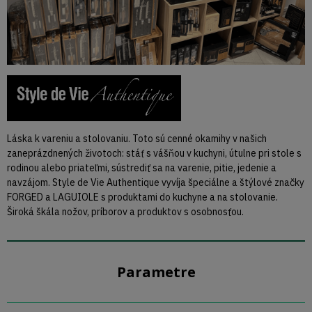
Láska k vareniu a stolovaniu. Toto sú cenné okamihy v našich
zaneprázdnených životoch: stáť s vášňou v kuchyni, útulne pri stole s
rodinou alebo priateľmi, sústrediť sa na varenie, pitie, jedenie a
navzájom. Style de Vie Authentique vyvíja špeciálne a štýlové značky
FORGED a LAGUIOLE s produktami do kuchyne a na stolovanie.
Široká škála nožov, príborov a produktov s osobnosťou.
Parametre