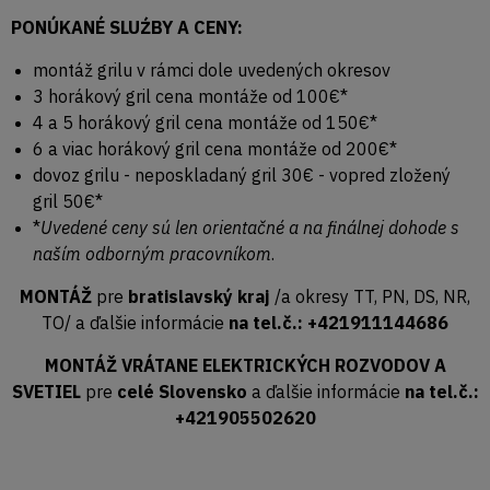
PONÚKANÉ SLUŹBY A CENY:
montáž grilu v rámci dole uvedených okresov
3 horákový gril cena montáže od 100€*
4 a 5 horákový gril cena montáže od 150€*
6 a viac horákový gril cena montáže od 200€*
dovoz grilu - neposkladaný gril 30€ - vopred zložený
gril 50€*
*
Uvedené ceny sú len orientačné a na finálnej dohode s
naším odborným pracovníkom
.
MONTÁŽ
pre
bratislavský kraj
/a okresy TT, PN, DS, NR,
TO/ a ďalšie informácie
na tel.č.: +421911144686
MONTÁŽ VRÁTANE ELEKTRICKÝCH ROZVODOV A
SVETIEL
pre
celé Slovensko
a ďalšie informácie
na tel.č.:
+421905502620