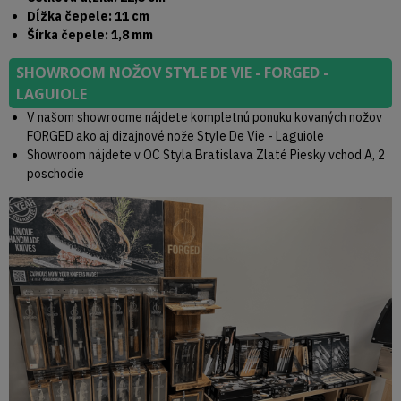
Dĺžka čepele: 11 cm
Šírka čepele: 1,8 mm
SHOWROOM NOŽOV STYLE DE VIE - FORGED -
LAGUIOLE
V našom showroome nájdete kompletnú ponuku kovaných nožov
FORGED ako aj dizajnové nože Style De Vie - Laguiole
Showroom nájdete v OC Styla Bratislava Zlaté Piesky vchod A, 2
poschodie