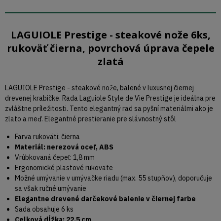
LAGUIOLE Prestige - steakové nože 6ks,
rukoväť čierna, povrchová úprava čepele
zlatá
LAGUIOLE Prestige - steakové nože, balené v luxusnej čiernej
drevenej krabičke. Rada Laguiole Style de Vie Prestige je ideálna pre
zvláštne príležitosti. Tento elegantný rad sa pyšní materiálmi ako je
zlato a meď. Elegantné prestieranie pre slávnostný stôl
Farva rukoväti: čierna
Materiál: nerezová oceľ, ABS
Vrúbkovaná čepeľ: 1,8 mm
Ergonomické plastové rukoväte
Možné umývanie v umývačke riadu (max. 55 stupňov), doporučuje
sa však ručné umývanie
Elegantne drevené darčekové balenie v čiernej farbe
Sada obsahuje 6 ks
Celková dĺžka: 22,5 cm