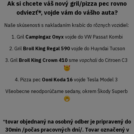
Ak si chcete váš nový gril/pizza pec rovno
odviezť*, vojde vám do vášho auta?
Naše skúsenosti s nakladaním krabíc do rôznych vozidiel:
1. Gril
Campingaz Onyx
vojde do VW Passat Kombi
2. Gril
Broil King Regal 590
vojde do Huyndai Tucson
3. Gril
Broil King Crown 410
sme
vopchali
do Citroen C3
4. Pizza pec
Ooni Koda 16
vojde Tesla Model 3
Všeobecne neodporúčame sedany, okrem Škody Superb
tovar objednaný na osobný odber je pripravený do
*
30min /počas pracovných dní/. Tovar označený v