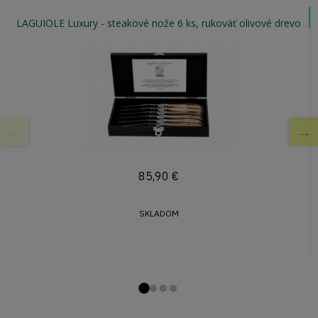
LAGUIOLE Luxury - steakové nože 6 ks, rukoväť olivové drevo
85,90
€
SKLADOM
Prejsďż˝ na snďż˝
Prejsďż˝ na snďż
Prejsďż˝ na snď
Prejsďż˝ na sn