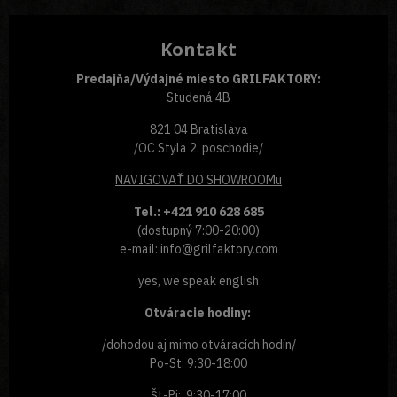
Kontakt
Predajňa/Výdajné miesto GRILFAKTORY:
Studená 4B
821 04 Bratislava
/OC Styla 2. poschodie/
NAVIGOVAŤ
DO SHOWROOMu
Tel.: +421 910 628 685
(dostupný 7:00-20:00)
e-mail: info@grilfaktory.com
yes, we speak english
Otváracie hodiny:
/dohodou aj mimo otváracích hodín/
Po-St: 9:30-18:00
Št-Pi: 9:30-17:00