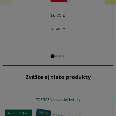
16,21
€
SKLADOM
Prejsďż˝ na snďż˝
Prejsďż˝ na snďż
Prejsďż˝ na snď
Prejsďż˝ na sn
Zvážte aj tieto produkty
TREGREN talianske bylinky
Akcia
-14%