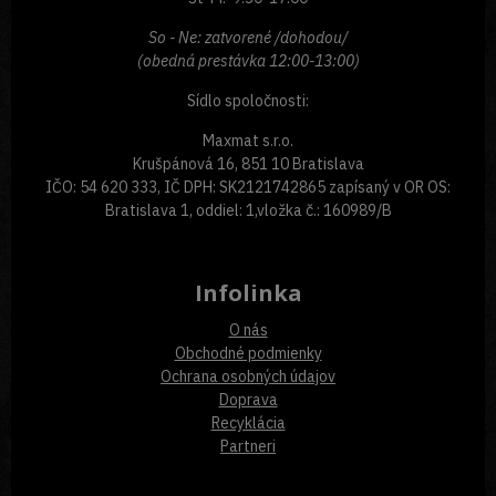
So - Ne: zatvorené /dohodou/
(obedná prestávka 12:00-13:00)
Sídlo spoločnosti:
Maxmat s.r.o.
Krušpánová 16, 851 10 Bratislava
IČO: 54 620 333, IČ DPH: SK2121742865 zapísaný v OR OS:
Bratislava 1, oddiel: 1,vložka č.: 160989/B
Infolinka
O nás
Obchodné podmienky
Ochrana osobných údajov
Doprava
Recyklácia
Partneri