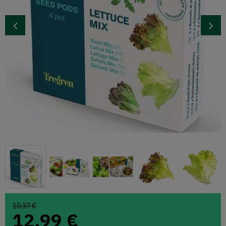
10,37 €
12,99
€