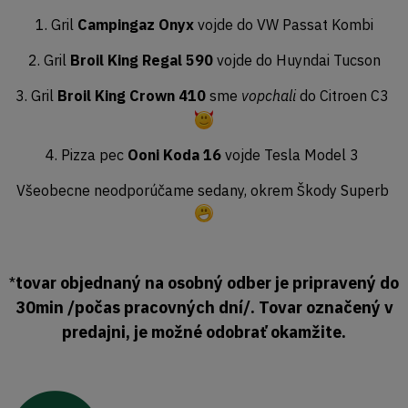
1. Gril
Campingaz Onyx
vojde do VW Passat Kombi
2. Gril
Broil King Regal 590
vojde do Huyndai Tucson
3. Gril
Broil King Crown 410
sme
vopchali
do Citroen C3
4. Pizza pec
Ooni Koda 16
vojde Tesla Model 3
Všeobecne neodporúčame sedany, okrem Škody Superb
tovar objednaný na osobný odber je pripravený do
*
30min /počas pracovných dní/. Tovar označený v
predajni, je možné odobrať okamžite.