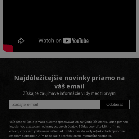
Najdôležitejšie novinky priamo na
váš email
Získajte zaujímavé informácie vždy medzi prvými
Odoberať
Vaše osobné údaje (email) budeme spracovávať len za týmto účelom v súlade s platnou
legislatívou a zásadami ochrany osobných údajov. Súhlas potvrdíte kliknutím na
odkaz, ktorý vám pošleme na váš email. Súhlas môžete kedykoľvek odvolať písomne,
emailom alebo kliknutím na odkaz z ktoréhokoľvek informačného emailu.