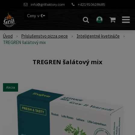
info@grilfaktory.com
+421910628685
Ceny v
€
Úvod
Príslušenstvo pizza pece
Inteligentné kvetináče
TREGREN šalátový mix
TREGREN šalátový mix
Akcia