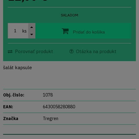
SKLADOM
ks
Pridať do košíka
Porovnať produkt
Otázka na produkt
šalát kapsule
Obj. čislo:
1078
EAN:
6430058280880
Značka
Tregren