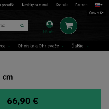
a poradňa
Novinky na e-mail
Kontakt
Partneri
Ceny v
€
Môj účet
ece
Ohniská a Ohrievače
Ďalšie
9 cm
66,90
€