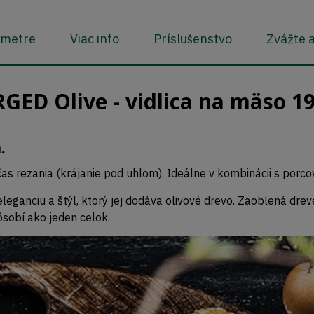
ametre
Viac info
Príslušenstvo
Zvážte a
GED Olive - vidlica na mäso 1
.
čas rezania (krájanie pod uhlom). Ideálne v kombinácii s porc
eganciu a štýl, ktorý jej dodáva olivové drevo. Zaoblená drev
sobí ako jeden celok.