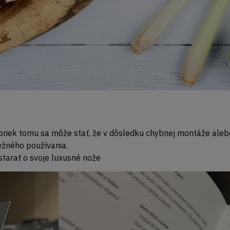
priek tomu sa môže stať, že v dôsledku chybnej montáže alebo
ežného používania.
tarať o svoje luxusné nože