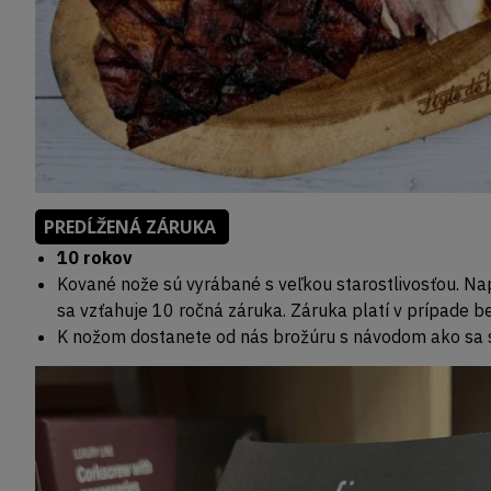
PREDĹŽENÁ ZÁRUKA
10 rokov
Kované nože sú vyrábané s veľkou starostlivosťou. Na
sa vzťahuje 10 ročná záruka. Záruka platí v prípade b
K nožom dostanete od nás brožúru s návodom ako sa s