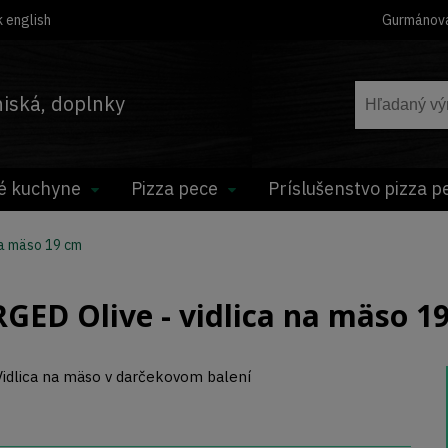
 english
Gurmánov
hniská, doplnky
é kuchyne
Pizza pece
Príslušenstvo pizza p
na mäso 19 cm
GED Olive - vidlica na mäso 1
Vidlica na mäso v darčekovom balení