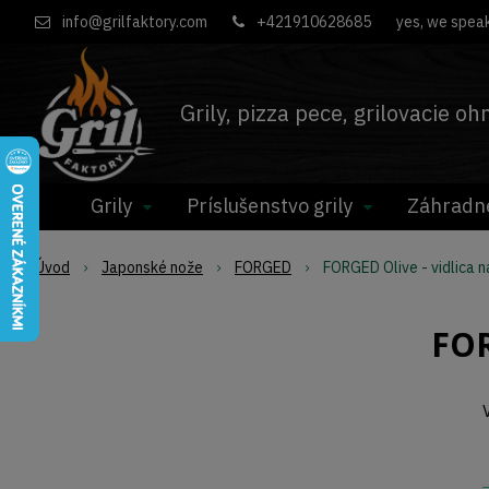
info@grilfaktory.com
+421910628685
yes, we speak
Grily, pizza pece, grilovacie o
Grily
Príslušenstvo grily
Záhradn
Úvod
Japonské nože
FORGED
FORGED Olive - vidlica 
FOR