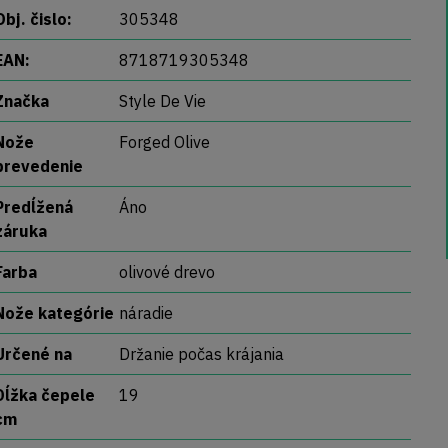
Obj. čislo:
305348
EAN:
8718719305348
Značka
Style De Vie
Nože
Forged Olive
prevedenie
Predĺžená
Áno
záruka
Farba
olivové drevo
Nože kategórie
náradie
Určené na
Držanie počas krájania
Dĺžka čepele
19
cm