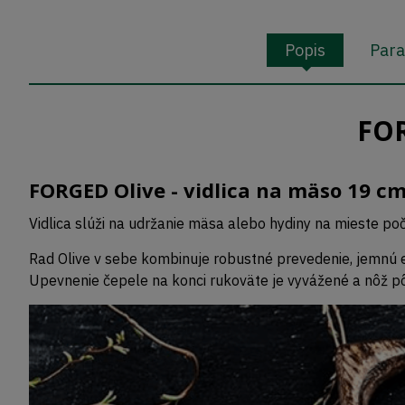
Popis
Par
FOR
FORGED Olive - vidlica na mäso 19 cm
Vidlica slúži na udržanie mäsa alebo hydiny na mieste po
Rad Olive v sebe kombinuje robustné prevedenie, jemnú el
Upevnenie čepele na konci rukoväte je vyvážené a nôž pô