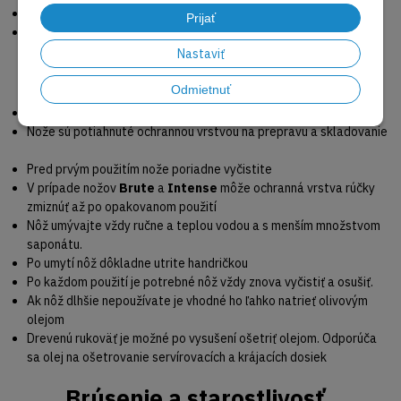
Uhol ostria 22° 5 vrstvová
Prijať
Japonská oceľ VG10
Nastaviť
Údržba
Odmietnuť
Nože
FORGED
nie sú vhodné do umývačky
Nože sú potiahnuté ochrannou vrstvou na prepravu a skladovanie
Pred prvým použitím nože poriadne vyčistite
V prípade nožov
Brute
a
Intense
môže ochranná vrstva rúčky
zmiznúť až po opakovanom použití
Nôž umývajte vždy ručne a teplou vodou a s menším množstvom
saponátu.
Po umytí nôž dôkladne utrite handričkou
Po každom použití je potrebné nôž vždy znova vyčistiť a osušiť.
Ak nôž dlhšie nepoužívate je vhodné ho ľahko natrieť olivovým
olejom
Drevenú rukoväť je možné po vysušení ošetriť olejom. Odporúča
sa olej na ošetrovanie servírovacích a krájacích dosiek
Brúsenie a starostlivosť