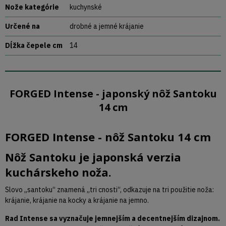
Nože kategórie
kuchynské
Určené na
drobné a jemné krájanie
Dĺžka čepele cm
14
FORGED Intense - japonský nôž Santoku
14 cm
FORGED Intense - nôž Santoku 14 cm
Nôž Santoku je japonská verzia
kuchárskeho noža.
Slovo „santoku“ znamená „tri cnosti“, odkazuje na tri použitie noža:
krájanie, krájanie na kocky a krájanie na jemno.
Rad Intense sa vyznačuje jemnejším a decentnejším dizajnom.