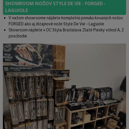
SHOWROOM NOŽOV STYLE DE VIE - FORGED -
LAGUIOLE
V našom showroome nájdete kompletnú ponuku kovaných nožov
FORGED ako aj dizajnové nože Style De Vie - Laguiole
Showroom nájdete v OC Styla Bratislava Zlaté Piesky vchod A, 2
poschodie