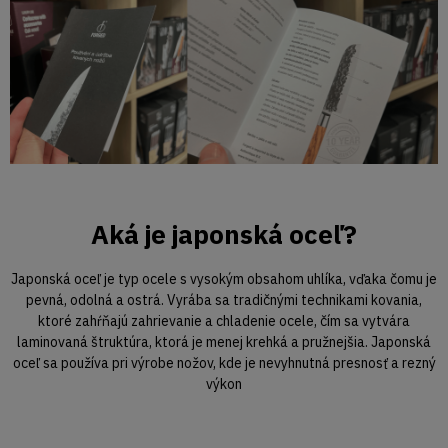
Aká je japonská oceľ?
Japonská oceľ je typ ocele s vysokým obsahom uhlíka, vďaka čomu je
pevná, odolná a ostrá. Vyrába sa tradičnými technikami kovania,
ktoré zahŕňajú zahrievanie a chladenie ocele, čím sa vytvára
laminovaná štruktúra, ktorá je menej krehká a pružnejšia. Japonská
oceľ sa používa pri výrobe nožov, kde je nevyhnutná presnosť a rezný
výkon