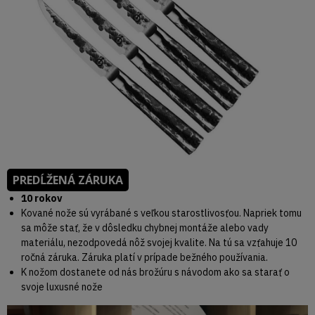
PREDĹŽENÁ ZÁRUKA
10 rokov
Kované nože sú vyrábané s veľkou starostlivosťou. Napriek tomu
sa môže stať, že v dôsledku chybnej montáže alebo vady
materiálu, nezodpovedá nôž svojej kvalite. Na tú sa vzťahuje 10
ročná záruka. Záruka platí v prípade bežného používania.
K nožom dostanete od nás brožúru s návodom ako sa starať o
svoje luxusné nože