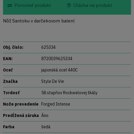
Porovnať produkt
Otázka na produkt
Nôž Santoku v darčekovom balení
Obj. čislo:
625334
EAN:
8720039625334
Oceľ
japonská oceľ 440C
Značka
Style De Vie
Tvrdosť
58 stupňov Rockwelovej škály
Nože prevedenie
Forged Intense
Predĺžená záruka
Áno
Farba
šedá