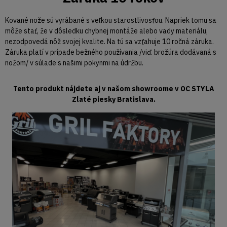
Kované nože sú vyrábané s veľkou starostlivosťou. Napriek tomu sa
môže stať, že v dôsledku chybnej montáže alebo vady materiálu,
nezodpovedá nôž svojej kvalite. Na tú sa vzťahuje 10 ročná záruka.
Záruka platí v prípade bežného používania /viď. brožúra dodávaná s
nožom/ v súlade s našimi pokynmi na údržbu.
Tento produkt nájdete aj v našom showroome v OC STYLA
Zlaté piesky Bratislava.