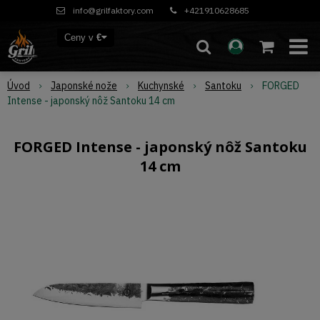
info@grilfaktory.com
+421910628685
Ceny v
€
Úvod
Japonské nože
Kuchynské
Santoku
FORGED
Intense - japonský nôž Santoku 14 cm
FORGED Intense - japonský nôž Santoku
14 cm