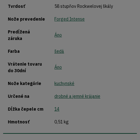
Tvrdosť
58 stupňov Rockwelovej škály
Nože prevedenie
Forged Intense
Predĺžená
Áno
záruka
Farba
šedá
Vrátenie tovaru
Áno
do 30dní
Nože kategórie
kuchynské
Určené na
drobné a jemné krájanie
Dĺžka čepele cm
14
Hmotnosť
0,51 kg