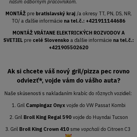
naším odborným pracovníkom
.
MONTÁŽ
pre
bratislavský kraj
/a okresy TT, PN, DS, NR,
TO/ a ďalšie informácie
na tel.č.: +421911144686
MONTÁŽ VRÁTANE ELEKTRICKÝCH ROZVODOV A
SVETIEL
pre
celé Slovensko
a ďalšie informácie
na tel.č.:
+421905502620
Ak si chcete váš nový gril/pizza pec rovno
odviezť*, vojde vám do vášho auta?
Naše skúsenosti s nakladaním krabíc do rôznych vozidiel:
1. Gril
Campingaz Onyx
vojde do VW Passat Kombi
2. Gril
Broil King Regal 590
vojde do Huyndai Tucson
3. Gril
Broil King Crown 410
sme
vopchali
do Citroen C3