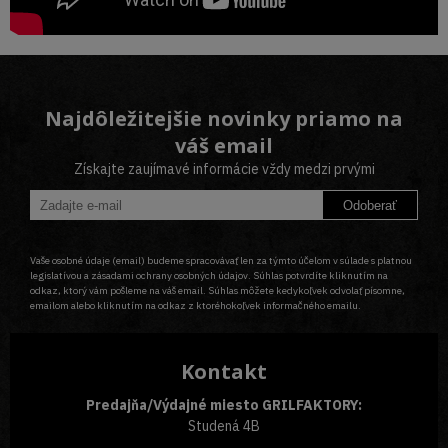
Najdôležitejšie novinky priamo na
váš email
Získajte zaujímavé informácie vždy medzi prvými
Odoberať
Vaše osobné údaje (email) budeme spracovávať len za týmto účelom v súlade s platnou
legislatívou a zásadami ochrany osobných údajov. Súhlas potvrdíte kliknutím na
odkaz, ktorý vám pošleme na váš email. Súhlas môžete kedykoľvek odvolať písomne,
emailom alebo kliknutím na odkaz z ktoréhokoľvek informačného emailu.
Kontakt
Predajňa/Výdajné miesto GRILFAKTORY:
Studená 4B