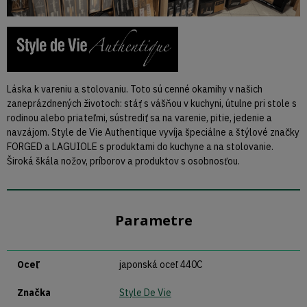
Láska k vareniu a stolovaniu. Toto sú cenné okamihy v našich
zaneprázdnených životoch: stáť s vášňou v kuchyni, útulne pri stole s
rodinou alebo priateľmi, sústrediť sa na varenie, pitie, jedenie a
navzájom. Style de Vie Authentique vyvíja špeciálne a štýlové značky
FORGED a LAGUIOLE s produktami do kuchyne a na stolovanie.
Široká škála nožov, príborov a produktov s osobnosťou.
Parametre
Oceľ
japonská oceľ 440C
Značka
Style De Vie