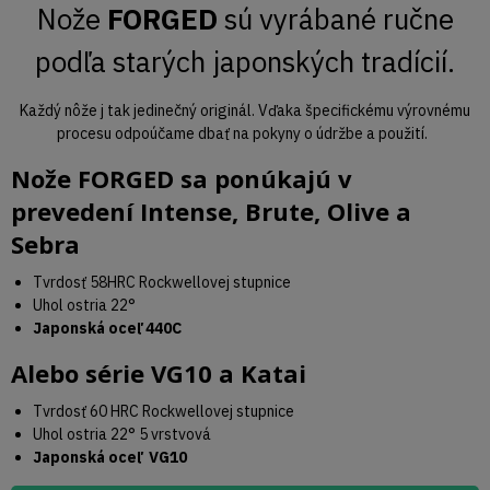
Nože
FORGED
sú vyrábané ručne
podľa starých japonských tradícií.
Každý nôže j tak jedinečný originál. Vďaka špecifickému výrovnému
procesu odpoúčame dbať na pokyny o údržbe a použití.
Nože
FORGED
sa ponúkajú v
prevedení
Intense
,
Brute
,
Olive
a
Sebra
Tvrdosť 58HRC Rockwellovej stupnice
Uhol ostria 22°
Japonská oceľ 440C
Alebo série
VG10
a
Katai
Tvrdosť 60 HRC Rockwellovej stupnice
Uhol ostria 22° 5 vrstvová
Japonská oceľ VG10