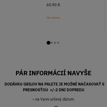
60,90
€
Na otázku
Prejsďż˝ na snďż˝
Prejsďż˝ na snďż
Prejsďż˝ na snď
Prejsďż˝ na sn
PÁR INFORMÁCIÍ NAVYŠE
DODÁVKU GRILOV NA PALETE JE MOŽNÉ NAČASOVAŤ S
PRESNOSŤOU +/-2 DNI DOPREDU
-
na Vami určený dátum.