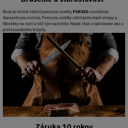
Nože je možné ošetriť pomocou ocieľky
FORGED
s kvalitnou
diamantovou vrstvou. Pomocou ocieľky odstránite malé otrepy a
hlbočeky na ostrí a nôž tým naostríte. Nejde však o nabrúsenie ako u
profesionálneho brúsiča.
Záruka 10 rokov