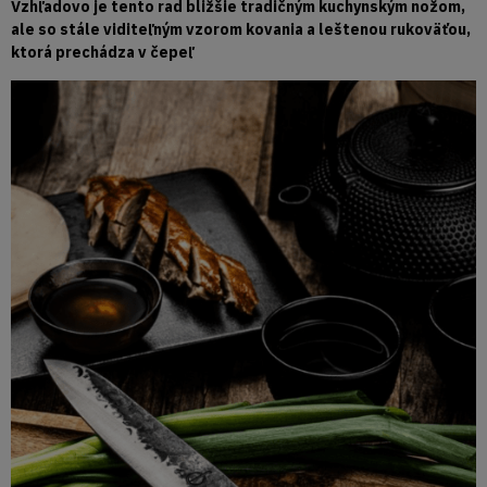
Vzhľadovo je tento rad bližšie tradičným kuchynským nožom,
ale so stále viditeľným vzorom kovania a leštenou rukoväťou,
ktorá prechádza v čepeľ