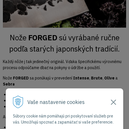
Nože
FORGED
sú vyrábané ručne
podľa starých japonských tradícií.
Každý nôže j tak jedinečný originál. Vďaka špecifickému výrovnému
procesu odpoúčame dbať na pokyny o údržbe a použití.
Nože
FORGED
sa ponúkajú v prevedení
Intense
,
Brute
,
Olive
a
Sebra
Tvrdosť 58HRC Rockwellovej stupnice
Uhol ostria 22°
Vaše nastavenie cookies
Japonská oceľ
Súbory cookie nám pomáhajú pri poskytovaní služieb pre
Alebo série
VG10
a
Katai
vás. Umožňujú spoznať a zapamätať si vaše preferencie.
Tvrdosť 60 HRC Rockwellovej stupnice