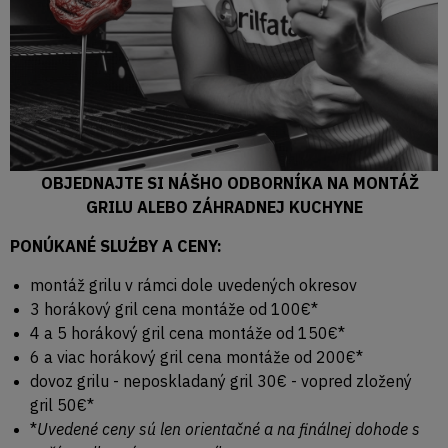
OBJEDNAJTE SI NÁŠHO ODBORNÍKA NA MONTÁŽ
GRILU ALEBO ZÁHRADNEJ KUCHYNE
PONÚKANÉ SLUŹBY A CENY:
montáž grilu v rámci dole uvedených okresov
3 horákový gril cena montáže od 100€*
4 a 5 horákový gril cena montáže od 150€*
6 a viac horákový gril cena montáže od 200€*
dovoz grilu - neposkladaný gril 30€ - vopred zložený
gril 50€*
*
Uvedené ceny sú len orientačné a na finálnej dohode s