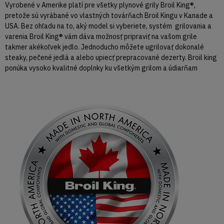
Vyrobené v Amerike platí pre všetky plynové grily Broil King®,
pretože sú vyrábané vo vlastných továrňach Broil Kingu v Kanade a
USA. Bez ohľadu na to, aký model si vyberiete, systém grilovania a
varenia Broil King® vám dáva možnosť pripraviť na vašom grile
takmer akékoľvek jedlo. Jednoducho môžete ugrilovať dokonalé
steaky, pečené jedlá a alebo upiecť prepracované dezerty. Broil king
ponúka vysoko kvalitné doplnky ku všetkým grilom a údiarňam