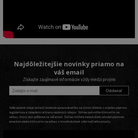
Najdôležitejšie novinky priamo na
váš email
Získajte zaujímavé informácie vždy medzi prvými
Odoberať
Vaše osobné údaje (email) budeme spracovávať len za týmto účelom v súlade s platnou
legislatívou a zásadami ochrany osobných údajov. Súhlas potvrdíte kliknutím na
odkaz, ktorý vám pošleme na váš email. Súhlas môžete kedykoľvek odvolať písomne,
emailom alebo kliknutím na odkaz z ktoréhokoľvek informačného emailu.