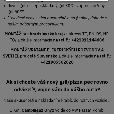
dovoz grilu - neposkladaný gril 30€ - vopred zložený
gril 50€*
*
Uvedené ceny sú len orientačné a na finálnej dohode s
naším odborným pracovníkom
.
MONTÁŽ
pre
bratislavský kraj
/a okresy TT, PN, DS, NR,
TO/ a ďalšie informácie
na tel.č.: +421911144686
MONTÁŽ VRÁTANE ELEKTRICKÝCH ROZVODOV A
SVETIEL
pre
celé Slovensko
a ďalšie informácie
na tel.č.:
+421905502620
Ak si chcete váš nový gril/pizza pec rovno
odviezť*, vojde vám do vášho auta?
Naše skúsenosti s nakladaním krabíc do rôznych vozidiel:
1. Gril
Campingaz Onyx
vojde do VW Passat Kombi