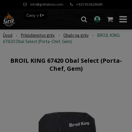
info@grilfaktory.com
+421910628685
Ceny v
€
Úvod
Príslušenstvo grily
Obaly na grily
BROIL KING
67420 Obal Select (Porta-Chef, Gem)
BROIL KING 67420 Obal Select (Porta-
Chef, Gem)