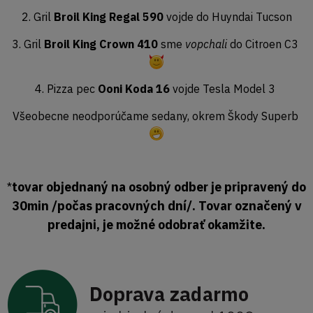
2. Gril
Broil King Regal 590
vojde do Huyndai Tucson
3. Gril
Broil King Crown 410
sme
vopchali
do Citroen C3
4. Pizza pec
Ooni Koda 16
vojde Tesla Model 3
Všeobecne neodporúčame sedany, okrem Škody Superb
tovar objednaný na osobný odber je pripravený do
*
30min /počas pracovných dní/. Tovar označený v
predajni, je možné odobrať okamžite.