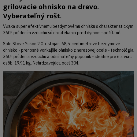
grilovacie ohnisko na drevo.
Vyberateľný rošt.
Vďaka super efektívnemu bezdymovému ohnisku s charakteristickým
360° prúdením vzduchu sú dni utekania pred dymom spočítané.
Solo Stove Yukon 2.0 + stojan, 68,5-centimetrové bezdymové
ohnisko - prenosné vonkajšie ohnisko z nerezovej ocele - technológia
360° prúdenia vzduchu a odnímateľný popolník - ideálne pre 6 a viac
osôb, 19,91 kg. Nehrdzavejúca oceľ 304.