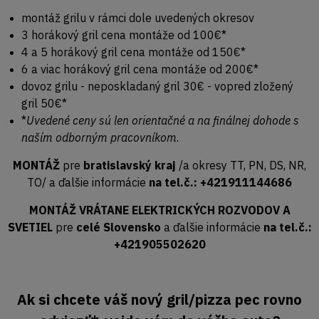
montáž grilu v rámci dole uvedených okresov
3 horákový gril cena montáže od 100€*
4 a 5 horákový gril cena montáže od 150€*
6 a viac horákový gril cena montáže od 200€*
dovoz grilu - neposkladaný gril 30€ - vopred zložený
gril 50€*
*
Uvedené ceny sú len orientačné a na finálnej dohode s
naším odborným pracovníkom
.
MONTÁŽ
pre
bratislavský kraj
/a okresy TT, PN, DS, NR,
TO/ a ďalšie informácie
na tel.č.: +421911144686
MONTÁŽ VRÁTANE ELEKTRICKÝCH ROZVODOV A
SVETIEL
pre
celé Slovensko
a ďalšie informácie
na tel.č.:
+421905502620
Ak si chcete váš nový gril/pizza pec rovno