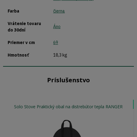
Farba
čierna
Vrátenie tovaru
Áno
do 30dní
Priemer v cm
69
Hmotnosť
18,3 kg
Príslušenstvo
Solo Stove Praktický obal na distrebútor tepla RANGER