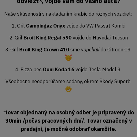
odviezť*, vojde vám do vášho auta?
Naše skúsenosti s nakladaním krabíc do rôznych vozidiel:
1. Gril
Campingaz Onyx
vojde do VW Passat Kombi
2. Gril
Broil King Regal 590
vojde do Huyndai Tucson
3. Gril
Broil King Crown 410
sme
vopchali
do Citroen C3
4. Pizza pec
Ooni Koda 16
vojde Tesla Model 3
Všeobecne neodporúčame sedany, okrem Škody Superb
tovar objednaný na osobný odber je pripravený do
*
30min /počas pracovných dní/. Tovar označený v
predajni, je možné odobrať okamžite.