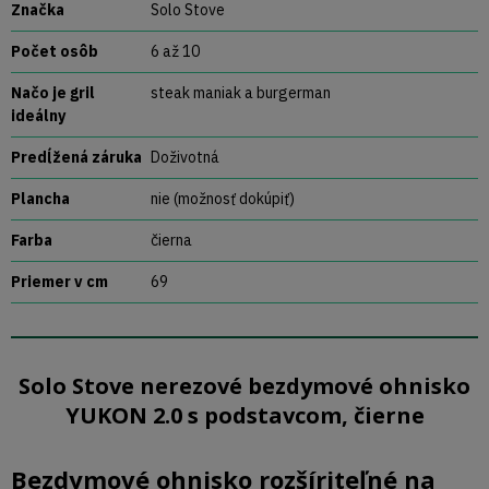
Značka
Solo Stove
Počet osôb
6 až 10
Načo je gril
steak maniak a burgerman
ideálny
Predĺžená záruka
Doživotná
Plancha
nie (možnosť dokúpiť)
Farba
čierna
Priemer v cm
69
Solo Stove nerezové bezdymové ohnisko
YUKON 2.0 s podstavcom, čierne
Bezdymové ohnisko rozšíriteľné na