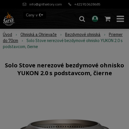
info@grilfaktory.com
+421910628685
Ceny v
€
Úvod
Ohniská a Ohrievače
Bezdymové ohniská
Priemer
do 70cm
Solo Stove nerezové bezdymové ohnisko YUKON 2.0 s
podstavcom, čierne
Solo Stove nerezové bezdymové ohnisko
YUKON 2.0 s podstavcom, čierne