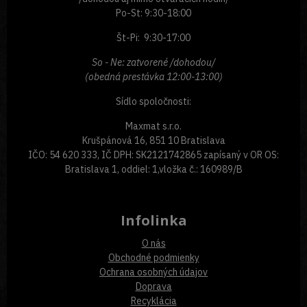
Po-St: 9:30-18:00
Št-Pi: 9:30-17:00
So - Ne: zatvorené /dohodou/
(obedná prestávka 12:00-13:00)
Sídlo spoločnosti:
Maxmat s.r.o.
Krušpánová 16, 851 10 Bratislava
IČO: 54 620 333, IČ DPH: SK2121742865 zapísaný v OR OS:
Bratislava 1, oddiel: 1,vložka č.: 160989/B
Infolinka
O nás
Obchodné podmienky
Ochrana osobných údajov
Doprava
Recyklácia