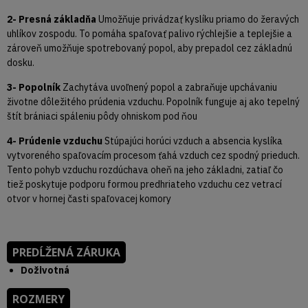
2- Presná základňa
Umožňuje privádzať kyslíku priamo do žeravých
uhlíkov zospodu. To pomáha spaľovať palivo rýchlejšie a teplejšie a
zároveň umožňuje spotrebovaný popol, aby prepadol cez základnú
dosku.
3- Popolník
Zachytáva uvoľnený popol a zabraňuje upchávaniu
životne dôležitého prúdenia vzduchu. Popolník funguje aj ako tepelný
štít brániaci spáleniu pôdy ohniskom pod ňou
4- Prúdenie vzduchu
Stúpajúci horúci vzduch a absencia kyslíka
vytvoreného spaľovacím procesom ťahá vzduch cez spodný prieduch.
Tento pohyb vzduchu rozdúchava oheň na jeho základni, zatiaľ čo
tiež poskytuje podporu formou predhriateho vzduchu cez vetrací
otvor v hornej časti spaľovacej komory
PREDĹŽENÁ ZÁRUKA
Doživotná
ROZMERY