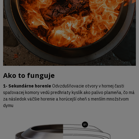
Ako to funguje
1- Sekundárne horenie
Odvzdušňovacie otvory v hornej časti
spaľovacej komory vedú predhriaty kyslík ako palivo plameňa, čo má
za následok väčšie horenie a horúcejší oheň s menším množstvom
dymu