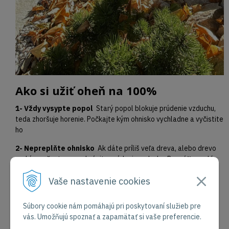
Ako si užiť oheň na 100%
1- Vždy vysypte popol
Starý popol blokuje prúdenie vzduchu,
teda zhoršuje horenie. Počkajte kým ohnisko vychladne a vyčistite
ho
2- Nepreplňte ohnisko
Ak dáte príliš veľa dreva, alebo drevo
nad úroveň otvoru, zabránite prúdeniu vzduchu. Rozpáľte malé
drievka a postupne pridávajte väčšie kusy
Vaše nastavenie cookies
3- Mokré a vlhké drevo vždy dymí
Akonáhle sa zohreje a
prehorí dymiť prestane. Samozrejme cieľ je použiť úplne suché
Súbory cookie nám pomáhajú pri poskytovaní služieb pre
drevo
vás. Umožňujú spoznať a zapamätať si vaše preferencie.
4- Trvdé drevo
Použite vopred pripravené a vysušené tvrdé