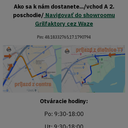
Ako sa k nám dostanete.../vchod A 2.
poschodie/
Navigovať do showroomu
Grilfaktory cez Waze
Pin
:
48.18332765,17.1790794
Otváracie hodiny:
Po: 9:30-18:00
Ut: 9:30-18:00