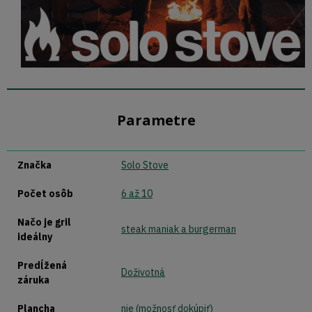
Parametre
Značka
Solo Stove
Počet osôb
6 až 10
Načo je gril
steak maniak a burgerman
ideálny
Predĺžená
Doživotná
záruka
Plancha
nie (možnosť dokúpiť)