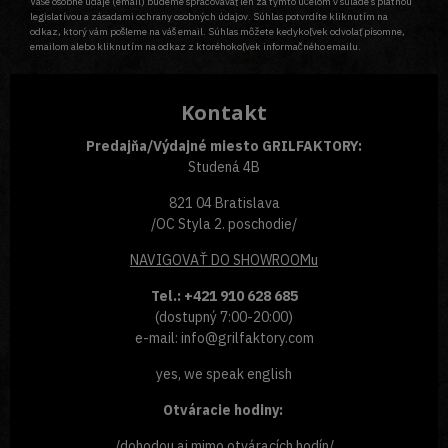
Vaše osobné údaje (email) budeme spracovávať len za týmto účelom v súlade s platnou
legislatívou a zásadami ochrany osobných údajov. Súhlas potvrdíte kliknutím na
odkaz, ktorý vám pošleme na váš email. Súhlas môžete kedykoľvek odvolať písomne,
emailom alebo kliknutím na odkaz z ktoréhokoľvek informačného emailu.
Kontakt
Predajňa/Výdajné miesto GRILFAKTORY:
Studená 4B
821 04 Bratislava
/OC Styla 2. poschodie/
NAVIGOVAŤ
DO SHOWROOMu
Tel.: +421 910 628 685
(dostupný 7:00-20:00)
e-mail: info@grilfaktory.com
yes, we speak english
Otváracie hodiny:
/dohodou aj mimo otváracích hodín/