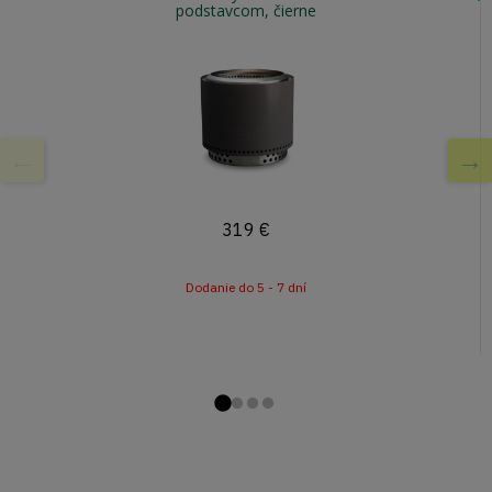
podstavcom, čierne
319
€
Dodanie do 5 - 7 dní
Prejsďż˝ na snďż˝
Prejsďż˝ na snďż
Prejsďż˝ na snď
Prejsďż˝ na sn