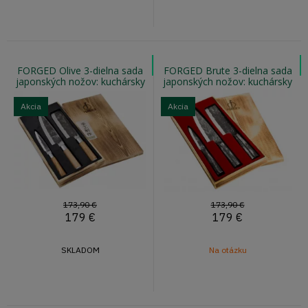
FORGED Olive 3-dielna sada
FORGED Brute 3-dielna sada
japonských nožov: kuchársky
japonských nožov: kuchársky
nôž, na zeleninu, univerzálny
nôž, na zeleninu, univerzálny
Akcia
Akcia
173,90 €
173,90 €
179
€
179
€
SKLADOM
Na otázku