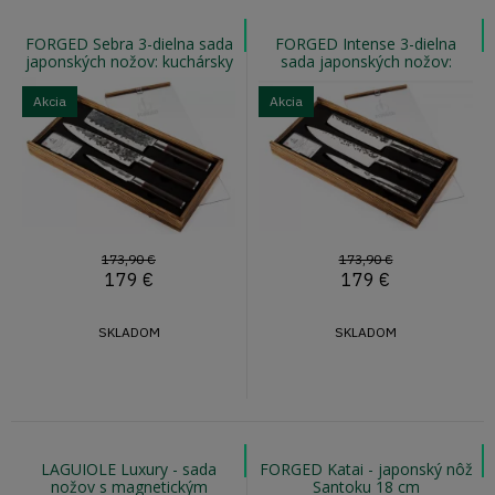
FORGED Sebra 3-dielna sada
FORGED Intense 3-dielna
japonských nožov: kuchársky
sada japonských nožov:
nôž, na zeleninu, univerzálny
kuchársky nôž, na zeleninu,
univerzálny
Akcia
Akcia
173,90 €
173,90 €
179
€
179
€
SKLADOM
SKLADOM
LAGUIOLE Luxury - sada
FORGED Katai - japonský nôž
nožov s magnetickým
Santoku 18 cm