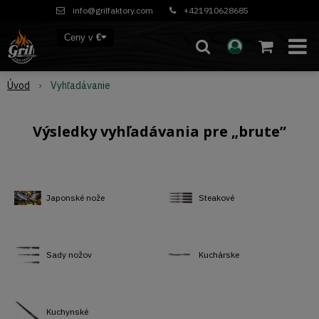
info@grilfaktory.com
+421910628685
Ceny v
€
Úvod
Vyhľadávanie
Výsledky vyhľadávania pre „brute”
Japonské nože
Steakové
Sady nožov
Kuchárske
Kuchynské