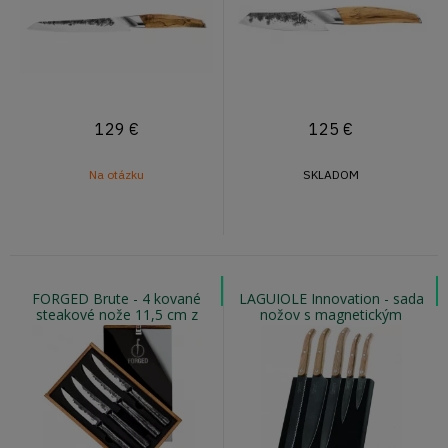
129
€
125
€
Na otázku
SKLADOM
FORGED Brute - 4 kované
LAGUIOLE Innovation - sada
steakové nože 11,5 cm z
nožov s magnetickým
japonskej ocele
stojanom - rukoväť dubová