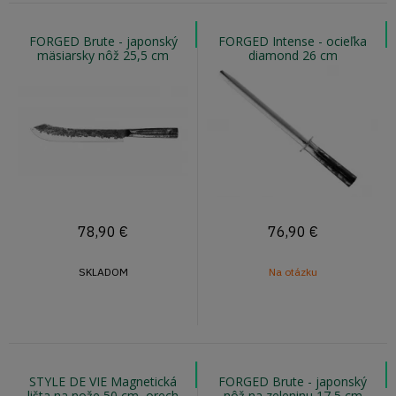
FORGED Brute - japonský
FORGED Intense - ocieľka
mäsiarsky nôž 25,5 cm
diamond 26 cm
78,90
€
76,90
€
SKLADOM
Na otázku
STYLE DE VIE Magnetická
FORGED Brute - japonský
lišta na nože 50 cm, orech
nôž na zeleninu 17,5 cm