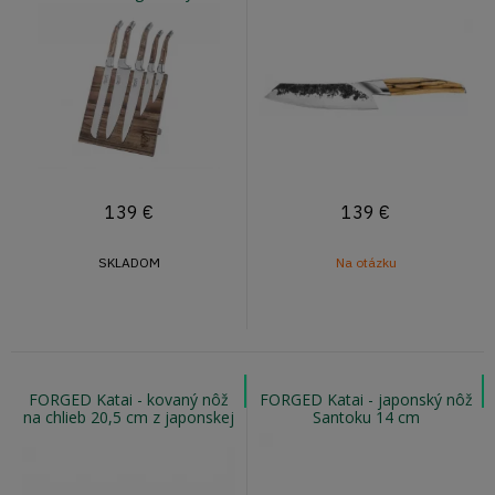
stojanom - rukoväť z
olivového dreva
139
€
139
€
SKLADOM
Na otázku
FORGED Katai - kovaný nôž
FORGED Katai - japonský nôž
na chlieb 20,5 cm z japonskej
Santoku 14 cm
ocele