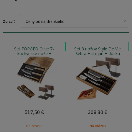
Ceny od najdrahšieho
Zoradiť:
Set FORGED Olive 7x
Set 3 nožov Style De Vie
kuchynské nože +
Sebra + stojan + doska
magnetický stojan
517,50
€
308,80
€
Na otázku
Na otázku