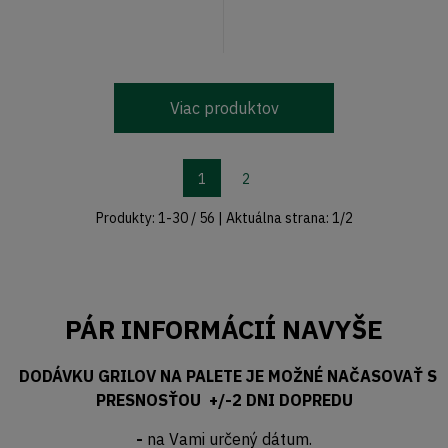
Viac produktov
1
2
Produkty:
1
-
30
/
56
| Aktuálna strana:
1
/
2
PÁR INFORMÁCIÍ NAVYŠE
DODÁVKU GRILOV NA PALETE JE MOŽNÉ NAČASOVAŤ S
PRESNOSŤOU +/-2 DNI DOPREDU
-
na Vami určený dátum.