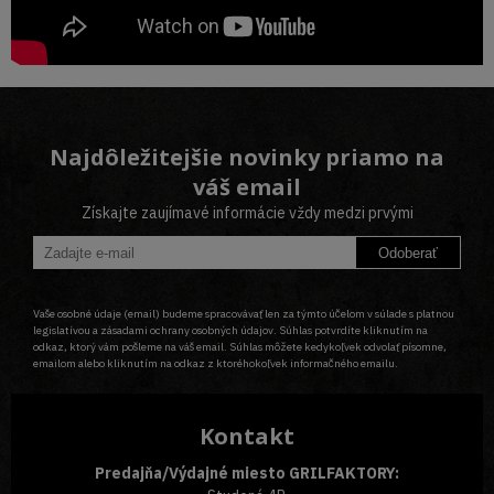
Najdôležitejšie novinky priamo na
váš email
Získajte zaujímavé informácie vždy medzi prvými
Odoberať
Vaše osobné údaje (email) budeme spracovávať len za týmto účelom v súlade s platnou
legislatívou a zásadami ochrany osobných údajov. Súhlas potvrdíte kliknutím na
odkaz, ktorý vám pošleme na váš email. Súhlas môžete kedykoľvek odvolať písomne,
emailom alebo kliknutím na odkaz z ktoréhokoľvek informačného emailu.
Kontakt
Predajňa/Výdajné miesto GRILFAKTORY: