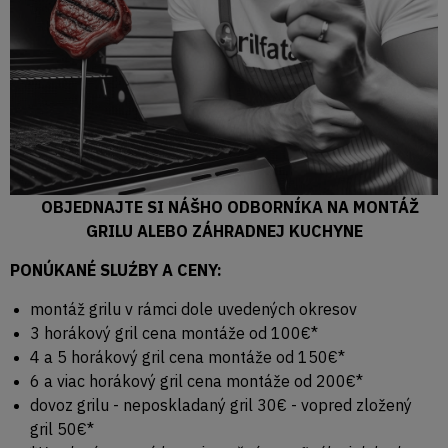
OBJEDNAJTE SI NÁŠHO ODBORNÍKA NA MONTÁŽ
GRILU ALEBO ZÁHRADNEJ KUCHYNE
PONÚKANÉ SLUŹBY A CENY:
montáž grilu v rámci dole uvedených okresov
3 horákový gril cena montáže od 100€*
4 a 5 horákový gril cena montáže od 150€*
6 a viac horákový gril cena montáže od 200€*
dovoz grilu - neposkladaný gril 30€ - vopred zložený
gril 50€*