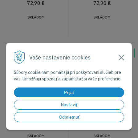
72,90
€
72,90
€
SKLADOM
SKLADOM
FORGED Sebra - japonský
FORGED Olive - japonský nôž
Vaše nastavenie cookies
nôž Santoku 18 cm
Santoku 18 cm
NAJLEPŠIE VYCHYTÁVKY
Súbory cookie nám pomáhajú pri poskytovaní služieb pre
vás. Umožňujú spoznať a zapamätať si vaše preferencie.
Prijať
Nastaviť
Odmietnuť
72,90
€
72,90
€
SKLADOM
SKLADOM