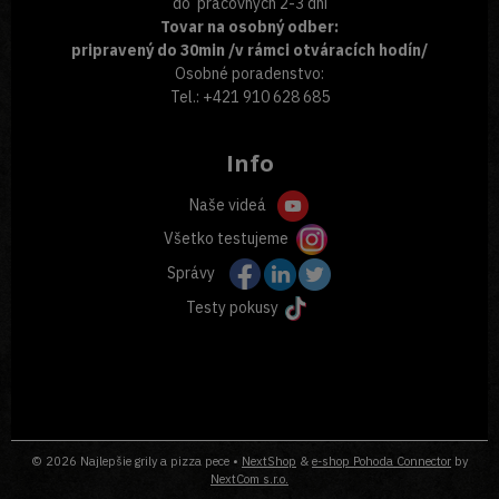
do pracovných 2-3 dní
Tovar na osobný odber:
pripravený do 30min /v rámci otváracích hodín/
Osobné poradenstvo:
Tel.: +421 910 628 685
Info
Naše videá
Všetko testujeme
Správy
Testy pokusy
© 2026 Najlepšie grily a pizza pece •
NextShop
&
e-shop Pohoda Connector
by
NextCom s.r.o.