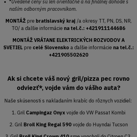
*
Uvedené ceny sú len orientačné a na finálnej dohode s
naším odborným pracovníkom
.
MONTÁŽ
pre
bratislavský kraj
/a okresy TT, PN, DS, NR,
TO/ a ďalšie informácie
na tel.č.: +421911144686
MONTÁŽ VRÁTANE ELEKTRICKÝCH ROZVODOV A
SVETIEL
pre
celé Slovensko
a ďalšie informácie
na tel.č.:
+421905502620
Ak si chcete váš nový gril/pizza pec rovno
odviezť*, vojde vám do vášho auta?
Naše skúsenosti s nakladaním krabíc do rôznych vozidiel:
1. Gril
Campingaz Onyx
vojde do VW Passat Kombi
2. Gril
Broil King Regal 590
vojde do Huyndai Tucson
3. Gril
Broil King Crown 410
sme
vopchali
do Citroen C3