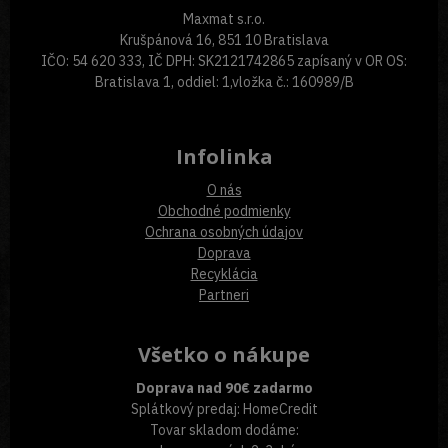
Maxmat s.r.o.
Krušpánová 16, 851 10 Bratislava
IČO: 54 620 333, IČ DPH: SK2121742865 zapísaný v OR OS:
Bratislava 1, oddiel: 1,vložka č.: 160989/B
Infolinka
O nás
Obchodné podmienky
Ochrana osobných údajov
Doprava
Recyklácia
Partneri
Všetko o nákupe
Doprava nad 90€ zadarmo
Splátkový predaj: HomeCredit
Tovar skladom dodáme: